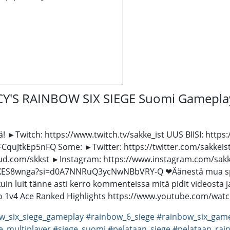
CY'S RAINBOW SIX SIEGE Suomi Gamepla
iä! ►Twitch: https://www.twitch.tv/sakke_ist UUS BIISI: ht
uJtkEp5nFQ Some: ►Twitter: https://twitter.com/sakkeist_y
d.com/skkst ►Instagram: https://www.instagram.com/sakke_
uXES8wnga?si=d0A7NNRuQ3ycNwNBbVRY-Q ❤Äänestä mua spin
n luit tänne asti kerro kommenteissa mitä pidit videosta ja 
itao 1v4 Ace Ranked Highlights https://www.youtube.com/wa
w_six_siege_gameplay
#rainbow_6_siege
#rainbow_six_gam
e_multiplayer
#siege_suomi
#pelataan_siege
#pelataan_rai