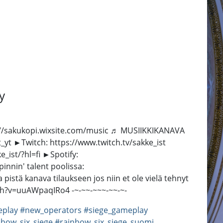
y
tps://sakukopi.wixsite.com/music ♬ MUSIIKKIKANAVA
t ►Twitch: https://www.twitch.tv/sakke_ist
ist/?hl=fi ►Spotify:
nin' talent poolissa:
pistä kanava tilaukseen jos niin et ole vielä tehnyt
tch?v=uuAWpaqIRo4 -~-~~-~~~-~~-~-
eplay
#new_operators
#siege_gameplay
nbow_six_siege
#rainbow_six_siege_suomi