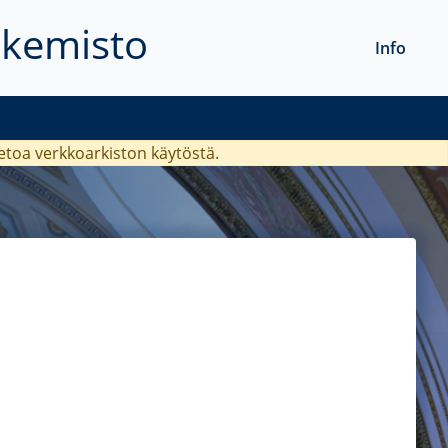
akemisto
Info
ietoa verkkoarkiston käytöstä.