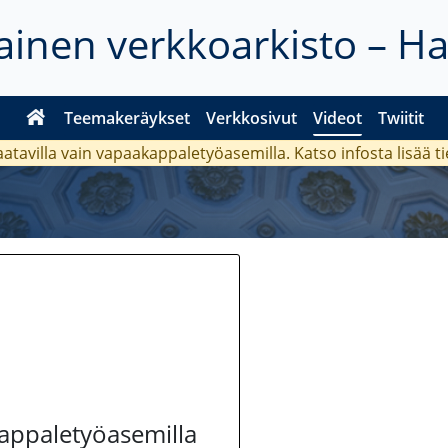
inen verkkoarkisto – H
Teemakeräykset
Verkkosivut
Videot
Twiitit
aatavilla vain vapaakappaletyöasemilla. Katso
infosta
lisää t
kappaletyöasemilla