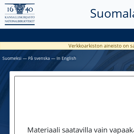
Suomala
Verkkoarkiston aineisto on s
Suomeksi
―
På svenska
―
In English
Materiaali saatavilla vain vapaa