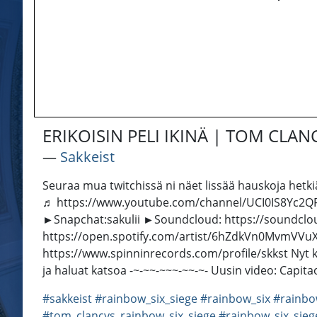
ERIKOISIN PELI IKINÄ | TOM CLAN
―
Sakkeist
Seuraa mua twitchissä ni näet lissää hauskoja hetk
♬ https://www.youtube.com/channel/UCI0IS8Yc2QFCq
►Snapchat:sakulii ►Soundcloud: https://soundclou
https://open.spotify.com/artist/6hZdkVn0MvmVV
https://www.spinninrecords.com/profile/skkst Nyt kui
ja haluat katsoa -~-~~-~~~-~~-~- Uusin video: Cap
#sakkeist
#rainbow_six_siege
#rainbow_six
#rainbo
#tom_clancys_rainbow_six_siege
#rainbow_six_sieg