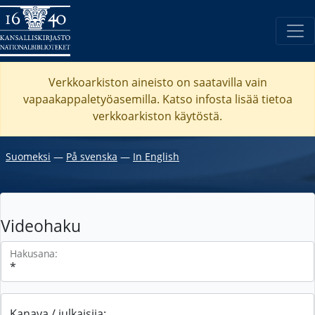
Verkkoarkiston aineisto on saatavilla vain
vapaakappaletyöasemilla. Katso
infosta
lisää tietoa
verkkoarkiston käytöstä.
Suomeksi
―
På svenska
―
In English
Videohaku
Hakusana:
Kanava / julkaisija: