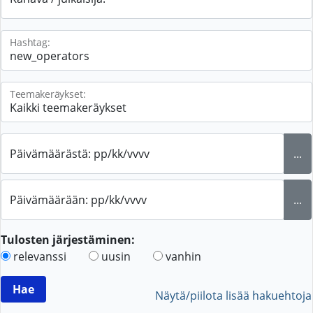
Hashtag:
Teemakeräykset:
Päivämäärästä: pp/kk/vvvv
...
Päivämäärään: pp/kk/vvvv
...
Tulosten järjestäminen:
relevanssi
uusin
vanhin
Näytä/piilota lisää hakuehtoja