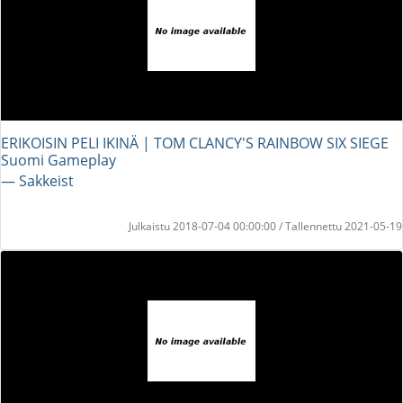
ERIKOISIN PELI IKINÄ | TOM CLANCY'S RAINBOW SIX SIEGE
Suomi Gameplay
― Sakkeist
Julkaistu 2018-07-04 00:00:00 / Tallennettu 2021-05-19