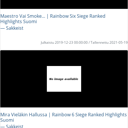
Maestro Vai Smoke... | Rainbow Six Siege Ranked
Highlights Suomi
― Sakkeist
Julkaistu 2019-12-23 00:00:00 / Tallennettu 2021-05-19
Mira Vieläkin Hallussa | Rainbow 6 Siege Ranked Highlights
Suomi
― Sakkeist