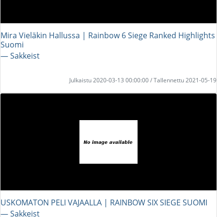
Mira Vieläkin Hallussa | Rainbow 6 Siege Ranked Highlights
Suomi
― Sakkeist
Julkaistu 2020-03-13 00:00:00 / Tallennettu 2021-05-19
USKOMATON PELI VAJAALLA | RAINBOW SIX SIEGE SUOMI
― Sakkeist