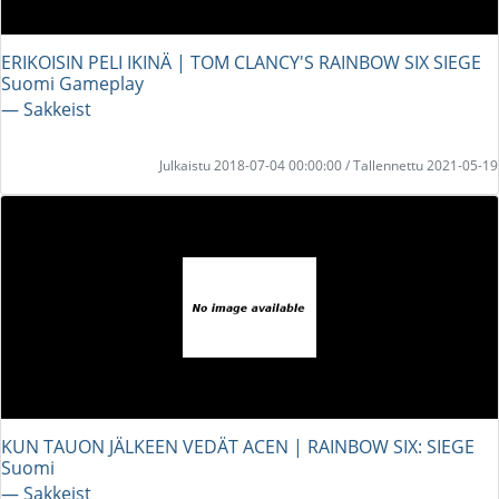
ERIKOISIN PELI IKINÄ | TOM CLANCY'S RAINBOW SIX SIEGE
Suomi Gameplay
― Sakkeist
Julkaistu 2018-07-04 00:00:00 / Tallennettu 2021-05-19
KUN TAUON JÄLKEEN VEDÄT ACEN | RAINBOW SIX: SIEGE
Suomi
― Sakkeist