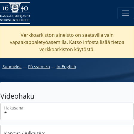
Verkkoarkiston aineisto on saatavilla vain
vapaakappaletyöasemilla. Katso
infosta
lisää tietoa
verkkoarkiston käytöstä.
Suomeksi
―
På svenska
―
In English
Videohaku
Hakusana:
Kanava / julkaisija: