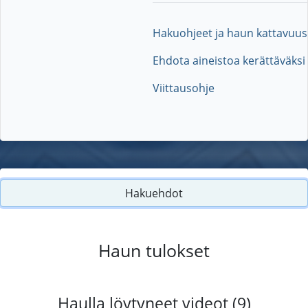
Hakuohjeet ja haun kattavuus
Ehdota aineistoa kerättäväksi
Viittausohje
Hakuehdot
Haun tulokset
Haulla löytyneet videot (9)