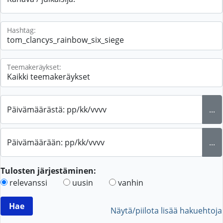
Hashtag:
Teemakeräykset:
Päivämäärästä: pp/kk/vvvv
...
Päivämäärään: pp/kk/vvvv
...
Tulosten järjestäminen:
relevanssi
uusin
vanhin
Näytä/piilota lisää hakuehtoja