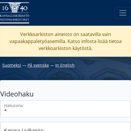
Verkkoarkiston aineisto on saatavilla vain
vapaakappaletyöasemilla. Katso
infosta
lisää tietoa
verkkoarkiston käytöstä.
Suomeksi
―
På svenska
―
In English
Videohaku
Hakusana:
Kanava / julkaisija: