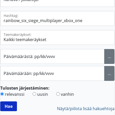
Hashtag:
Teemakeräykset:
Päivämäärästä: pp/kk/vvvv
...
Päivämäärään: pp/kk/vvvv
...
Tulosten järjestäminen:
relevanssi
uusin
vanhin
Näytä/piilota lisää hakuehtoja