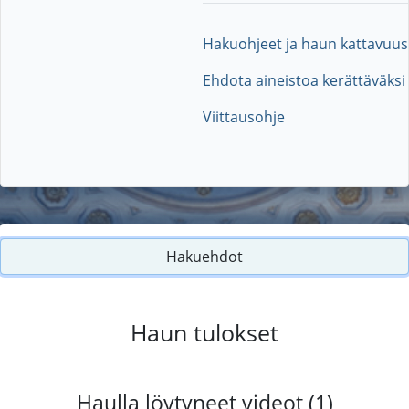
Hakuohjeet ja haun kattavuus
Ehdota aineistoa kerättäväksi
Viittausohje
Hakuehdot
Haun tulokset
Haulla löytyneet videot (1)