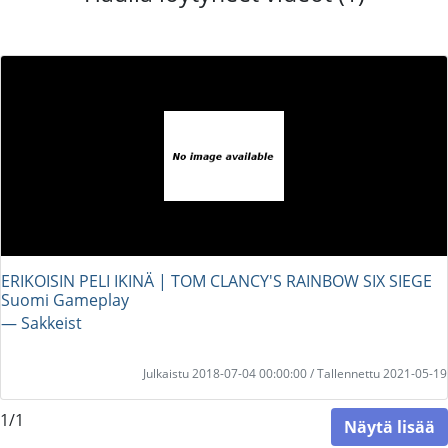
ERIKOISIN PELI IKINÄ | TOM CLANCY'S RAINBOW SIX SIEGE
Suomi Gameplay
― Sakkeist
Julkaistu 2018-07-04 00:00:00 / Tallennettu 2021-05-19
1/1
Näytä lisää