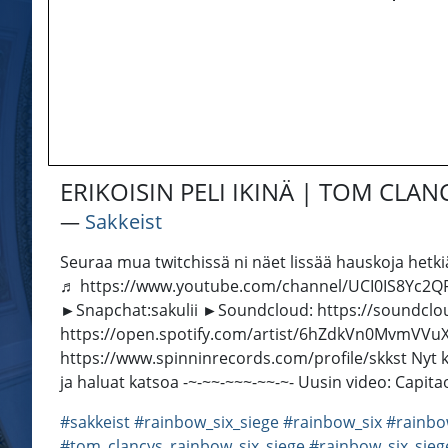
ERIKOISIN PELI IKINÄ | TOM CLAN
―
Sakkeist
Seuraa mua twitchissä ni näet lissää hauskoja hetk
♬ https://www.youtube.com/channel/UCI0IS8Yc2QFCq
►Snapchat:sakulii ►Soundcloud: https://soundclou
https://open.spotify.com/artist/6hZdkVn0MvmVV
https://www.spinninrecords.com/profile/skkst Nyt kui
ja haluat katsoa -~-~~-~~~-~~-~- Uusin video: Cap
#sakkeist
#rainbow_six_siege
#rainbow_six
#rainbo
#tom_clancys_rainbow_six_siege
#rainbow_six_sieg