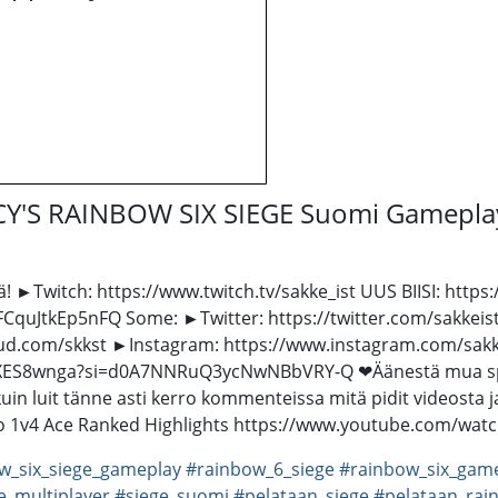
CY'S RAINBOW SIX SIEGE Suomi Gamepla
iä! ►Twitch: https://www.twitch.tv/sakke_ist UUS BIISI: ht
uJtkEp5nFQ Some: ►Twitter: https://twitter.com/sakkeist_y
d.com/skkst ►Instagram: https://www.instagram.com/sakke_
uXES8wnga?si=d0A7NNRuQ3ycNwNBbVRY-Q ❤Äänestä mua spin
n luit tänne asti kerro kommenteissa mitä pidit videosta ja 
itao 1v4 Ace Ranked Highlights https://www.youtube.com/wa
w_six_siege_gameplay
#rainbow_6_siege
#rainbow_six_gam
e_multiplayer
#siege_suomi
#pelataan_siege
#pelataan_rai