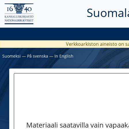
Suomala
Verkkoarkiston aineisto on s
Suomeksi
―
På svenska
―
In English
Materiaali saatavilla vain vapaa