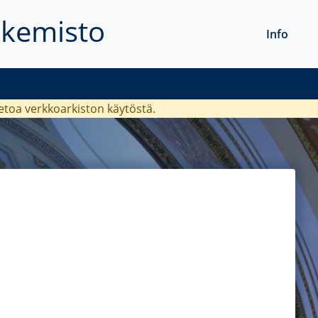
akemisto
Info
ietoa verkkoarkiston käytöstä.