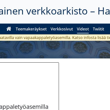
inen verkkoarkisto – H
Teemakeräykset
Verkkosivut
Videot
Twiitit
aatavilla vain vapaakappaletyöasemilla. Katso
infosta
lisää t
kappaletyöasemilla