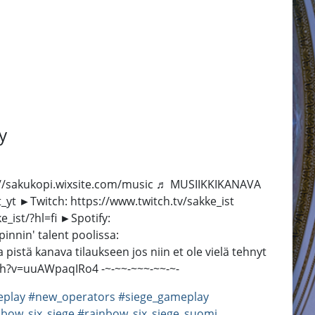
y
tps://sakukopi.wixsite.com/music ♬ MUSIIKKIKANAVA
t ►Twitch: https://www.twitch.tv/sakke_ist
ist/?hl=fi ►Spotify:
nin' talent poolissa:
pistä kanava tilaukseen jos niin et ole vielä tehnyt
tch?v=uuAWpaqIRo4 -~-~~-~~~-~~-~-
eplay
#new_operators
#siege_gameplay
nbow_six_siege
#rainbow_six_siege_suomi