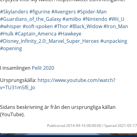
#Skylanders
#figurine
#Avengers
#Spider-Man
#Guardians_of_the_Galaxy
#amiibo
#Nintendo
#Wii_U
#whisper
#soft-spoken
#Thor
#Black_Widow
#Iron_Man
#Hulk
#Captain_America
#Hawkeye
#Disney_Infinity_2.0:_Marvel_Super_Heroes
#unpacking
#opening
I insamlingen
Pelit 2020
Ursprungskälla:
https://www.youtube.com/watch?
v=TU31m5fE_Jo
Sidans beskrivning är från den ursprungliga källan
(YouTube).
Publicerad 2014-09-16 00:00:00 / Sparad 2021-05-17