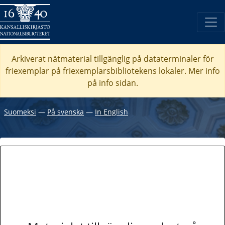
Arkiverat nätmaterial tillgänglig på dataterminaler för
friexemplar på friexemplarsbibliotekens lokaler. Mer info
på info sidan.
Suomeksi
―
På svenska
―
In English