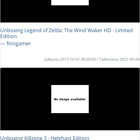
Unboxing Legend of Zelda: The Wind Waker HD - Limited
Edition
― finngamer
Julkaistu 2013-10-01 00:00:00 / Tallennettu 2021-05-06
Unboxing Killzone 3 - Helghast Edition