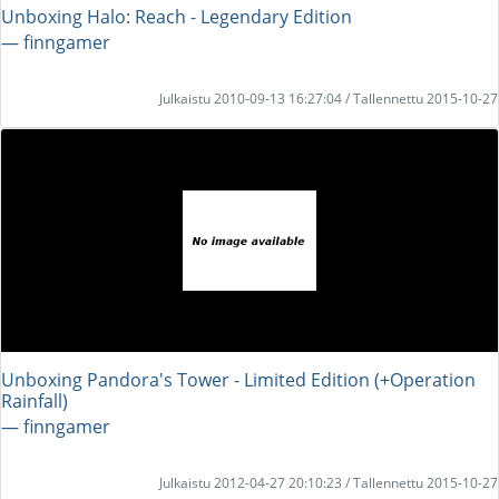
Unboxing Halo: Reach - Legendary Edition
― finngamer
Julkaistu 2010-09-13 16:27:04 / Tallennettu 2015-10-27
Unboxing Pandora's Tower - Limited Edition (+Operation
Rainfall)
― finngamer
Julkaistu 2012-04-27 20:10:23 / Tallennettu 2015-10-27