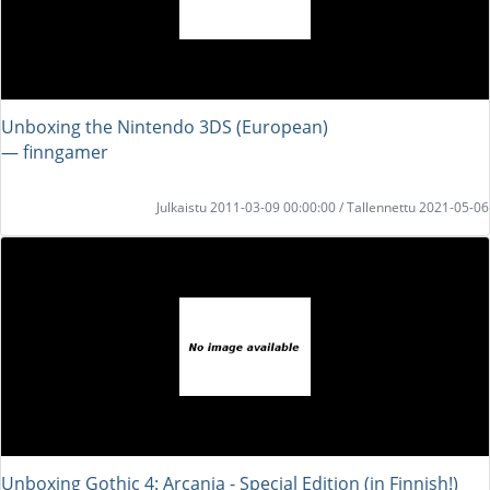
Unboxing the Nintendo 3DS (European)
― finngamer
Julkaistu 2011-03-09 00:00:00 / Tallennettu 2021-05-06
Unboxing Gothic 4: Arcania - Special Edition (in Finnish!)