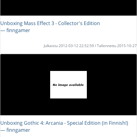
Unboxing Mass Effect 3 - Collector's Edition
― finngamer
Julkaistu 2012-03-12 22:52:59 / Tallennettu 2015-10-27
Unboxing Gothic 4: Arcania - Special Edition (in Finnish!)
― finngamer