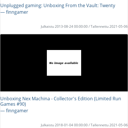
Unplugged gaming: Unboxing From the Vault: Twenty
― finngamer
Julkaistu 2013-08-24 00:00:00 / Tallennettu 2021-05-06
Unboxing Nex Machina - Collector's Edition (Limited Run
Games #90)
― finngamer
Julkaistu 2018-01-04 00:00:00 / Tallennettu 2021-05-06