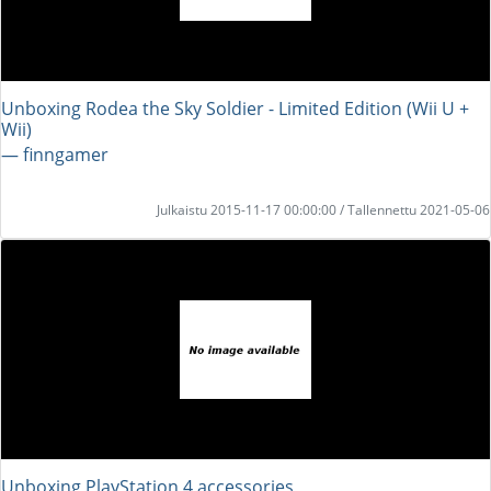
Unboxing Rodea the Sky Soldier - Limited Edition (Wii U +
Wii)
― finngamer
Julkaistu 2015-11-17 00:00:00 / Tallennettu 2021-05-06
Unboxing PlayStation 4 accessories