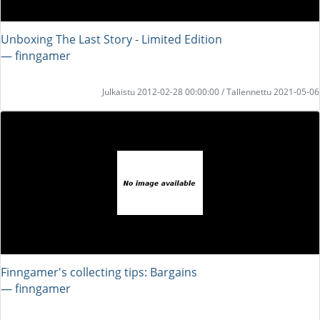
Unboxing The Last Story - Limited Edition
― finngamer
Julkaistu 2012-02-28 00:00:00 / Tallennettu 2021-05-06
Finngamer's collecting tips: Bargains
― finngamer