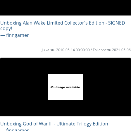
Unboxing Alan Wake Limited Collector's Edition - SIGNED
copy!
― finngamer
Julkaistu 2010-05-14 00:00:00 / Tallennettu 2021-05-06
Unboxing God of War III - Ultimate Trilogy Edition
― finngamer