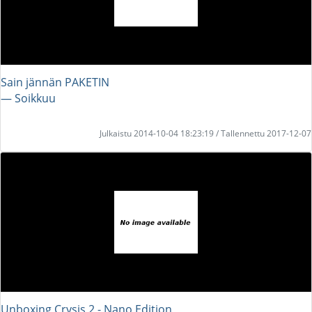
Sain jännän PAKETIN
― Soikkuu
Julkaistu 2014-10-04 18:23:19 / Tallennettu 2017-12-07
Unboxing Crysis 2 - Nano Edition