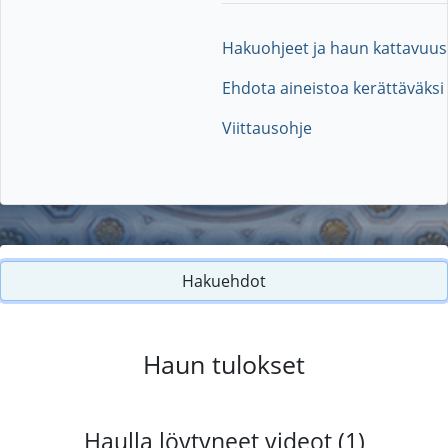
Hakuohjeet ja haun kattavuus
Ehdota aineistoa kerättäväksi
Viittausohje
Hakuehdot
Haun tulokset
Haulla löytyneet videot (1)