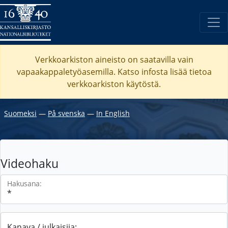
Verkkoarkiston aineisto on saatavilla vain
vapaakappaletyöasemilla. Katso
infosta
lisää tietoa
verkkoarkiston käytöstä.
Suomeksi
―
På svenska
―
In English
Videohaku
Hakusana:
Kanava / julkaisija: