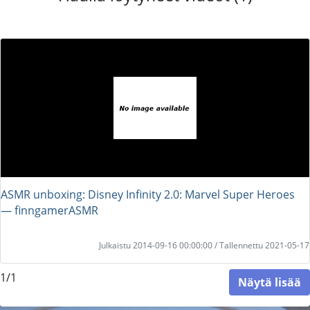
ASMR unboxing: Disney Infinity 2.0: Marvel Super Heroes
― finngamerASMR
Julkaistu 2014-09-16 00:00:00 / Tallennettu 2021-05-17
1/1
Näytä lisää