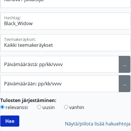
Hashtag:
Teemakeräykset:
Päivämäärästä: pp/kk/vvvv
...
Päivämäärään: pp/kk/vvvv
...
Tulosten järjestäminen:
relevanssi
uusin
vanhin
Näytä/piilota lisää hakuehtoja