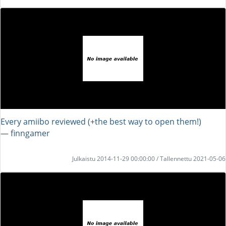
Every amiibo reviewed (+the best way to open them!)
― finngamer
Julkaistu 2014-11-29 00:00:00 / Tallennettu 2021-05-06