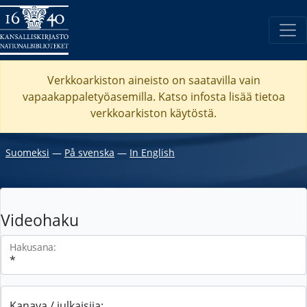
Verkkoarkiston aineisto on saatavilla vain
vapaakappaletyöasemilla. Katso
infosta
lisää tietoa
verkkoarkiston käytöstä.
Suomeksi
―
På svenska
―
In English
Videohaku
Hakusana:
Kanava / julkaisija: