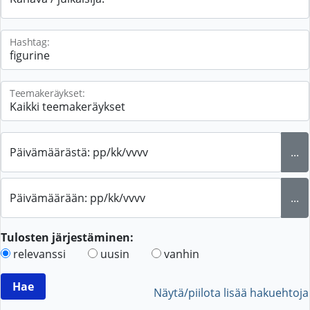
Hashtag:
Teemakeräykset:
Päivämäärästä: pp/kk/vvvv
...
Päivämäärään: pp/kk/vvvv
...
Tulosten järjestäminen:
relevanssi
uusin
vanhin
Näytä/piilota lisää hakuehtoja