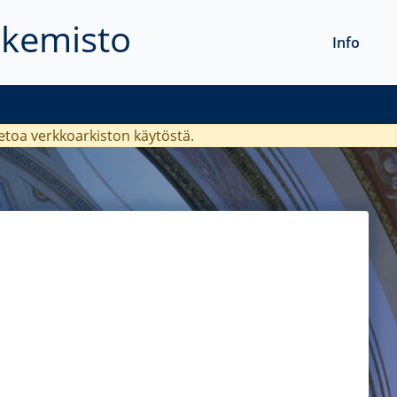
akemisto
Info
ietoa verkkoarkiston käytöstä.