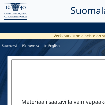
Suomala
Verkkoarkiston aineisto on s
Suomeksi
―
På svenska
―
In English
Materiaali saatavilla vain vapaa