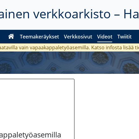
inen verkkoarkisto – H
Teemakeräykset
Verkkosivut
Videot
Twiitit
aatavilla vain vapaakappaletyöasemilla. Katso
infosta
lisää t
kappaletyöasemilla