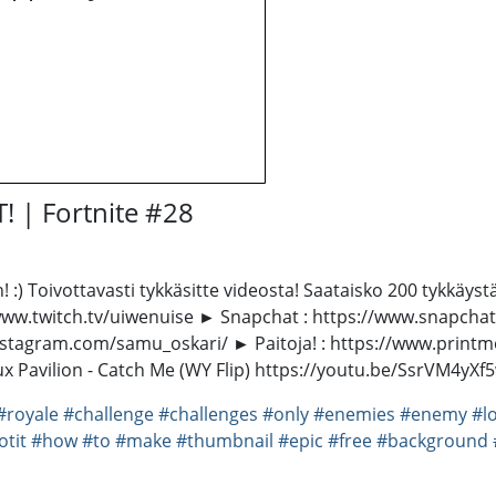
 | Fortnite #28
! :) Toivottavasti tykkäsitte videosta! Saataisko 200 tykkäys
/www.twitch.tv/uiwenuise ► Snapchat : https://www.snapch
nstagram.com/samu_oskari/ ► Paitoja! : https://www.printmo
 Flux Pavilion - Catch Me (WY Flip) https://youtu.be/SsrVM4
#royale
#challenge
#challenges
#only
#enemies
#enemy
#l
otit
#how
#to
#make
#thumbnail
#epic
#free
#background