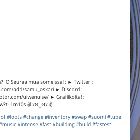
tä? :O Seuraa mua someissa! : ► Twitter :
at.com/add/samu_oskari ► Discord :
tor.com/uiwenuise/ ► Grafiikoita! :
yXf5w?t=1m10s ✌.ʕʘ‿ʘʔ.✌
oot
#loots
#change
#inventory
#swap
#suomi
#tube
#music
#intense
#fast
#building
#build
#fastest