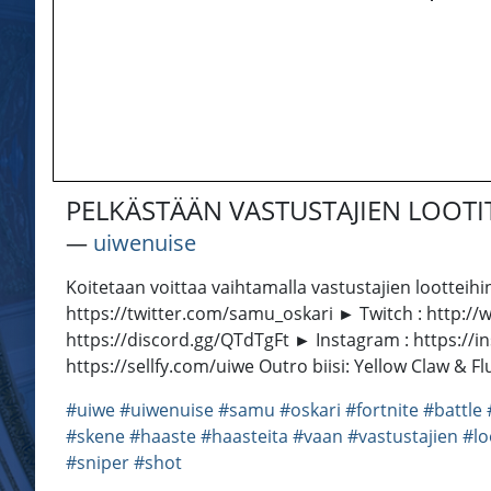
PELKÄSTÄÄN VASTUSTAJIEN LOOTIT!
―
uiwenuise
Koitetaan voittaa vaihtamalla vastustajien lootteihin
https://twitter.com/samu_oskari ► Twitch : http:/
https://discord.gg/QTdTgFt ► Instagram : https://i
https://sellfy.com/uiwe Outro biisi: Yellow Claw &
#uiwe
#uiwenuise
#samu
#oskari
#fortnite
#battle
#skene
#haaste
#haasteita
#vaan
#vastustajien
#lo
#sniper
#shot