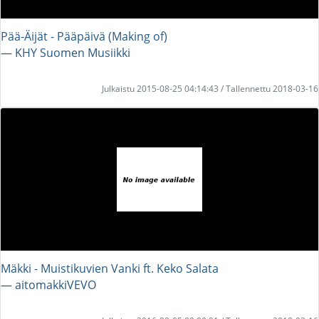
Pää-Äijät - Pääpäivä (Making of)
― KHY Suomen Musiikki
Julkaistu 2015-08-25 04:14:43 / Tallennettu 2018-03-16
Mäkki - Muistikuvien Vanki ft. Keko Salata
― aitomakkiVEVO