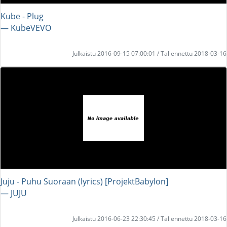
Kube - Plug
― KubeVEVO
Julkaistu 2016-09-15 07:00:01 / Tallennettu 2018-03-16
Juju - Puhu Suoraan (lyrics) [ProjektBabylon]
― JUJU
Julkaistu 2016-06-23 22:30:45 / Tallennettu 2018-03-16