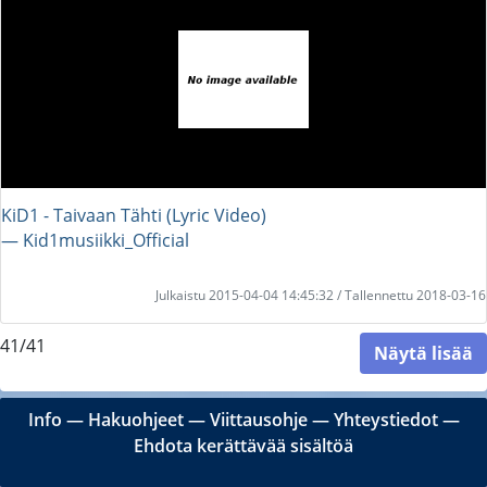
KiD1 - Taivaan Tähti (Lyric Video)
― Kid1musiikki_Official
Julkaistu 2015-04-04 14:45:32 / Tallennettu 2018-03-16
41/41
Näytä lisää
Info
―
Hakuohjeet
―
Viittausohje
―
Yhteystiedot
―
Ehdota kerättävää sisältöä