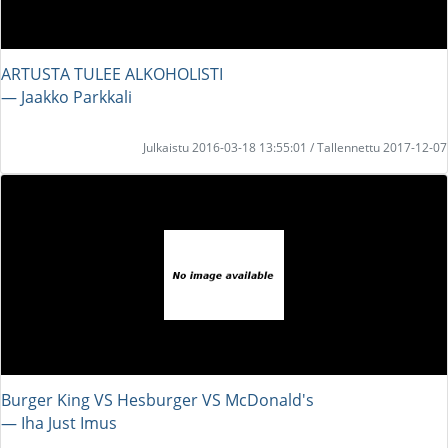
ARTUSTA TULEE ALKOHOLISTI
― Jaakko Parkkali
Julkaistu 2016-03-18 13:55:01 / Tallennettu 2017-12-07
Burger King VS Hesburger VS McDonald's
― Iha Just Imus