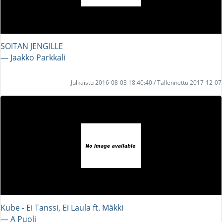
SOITAN JENGILLE
― Jaakko Parkkali
Julkaistu 2016-08-03 18:40:40 / Tallennettu 2017-12-07
Kube - Ei Tanssi, Ei Laula ft. Mäkki
― A Puoli