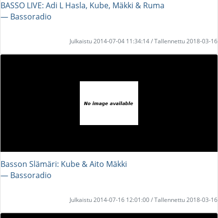
BASSO LIVE: Adi L Hasla, Kube, Mäkki & Ruma
― Bassoradio
Julkaistu 2014-07-04 11:34:14 / Tallennettu 2018-03-16
Basson Slämäri: Kube & Aito Mäkki
― Bassoradio
Julkaistu 2014-07-16 12:01:00 / Tallennettu 2018-03-16