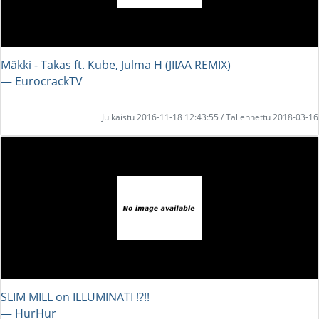
Mäkki - Takas ft. Kube, Julma H (JIIAA REMIX)
― EurocrackTV
Julkaistu 2016-11-18 12:43:55 / Tallennettu 2018-03-16
SLIM MILL on ILLUMINATI !?!!
― HurHur