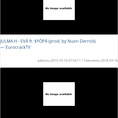
JULMA H - EVÄ ft. $YÖPÄ (prod. by Nuori Derrick)
― EurocrackTV
Julkaistu 2015-10-16 07:54:11 / Tallennettu 2018-03-16