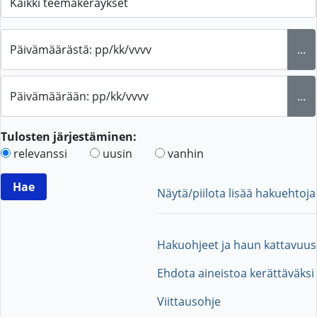
Päivämäärästä: pp/kk/vvvv
...
Päivämäärään: pp/kk/vvvv
...
Tulosten järjestäminen:
relevanssi
uusin
vanhin
Näytä/piilota lisää hakuehtoja
Hakuohjeet ja haun kattavuus
Ehdota aineistoa kerättäväksi
Viittausohje