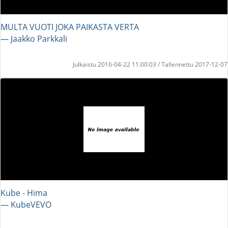
MULTA VUOTI JOKA PAIKASTA VERTA
― Jaakko Parkkali
Julkaistu 2016-04-22 11:00:03 / Tallennettu 2017-12-07
Kube - Hima
― KubeVEVO