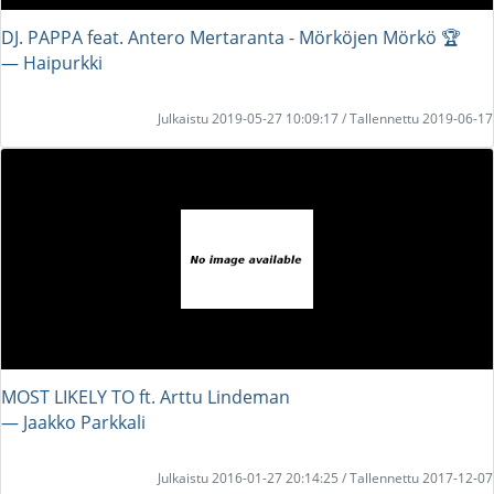
DJ. PAPPA feat. Antero Mertaranta - Mörköjen Mörkö 🏆
― Haipurkki
Julkaistu 2019-05-27 10:09:17 / Tallennettu 2019-06-17
MOST LIKELY TO ft. Arttu Lindeman
― Jaakko Parkkali
Julkaistu 2016-01-27 20:14:25 / Tallennettu 2017-12-07