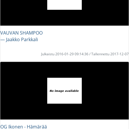
VAUVAN SHAMPOO
― Jaakko Parkkali
Julkaistu 2016-01-29 09:14:36 / Tallennettu 2017-12-07
OG Ikonen - Hämärää