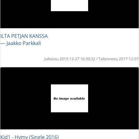
ILTA PETJAN KANSSA
― Jaakko Parkkali
Julkaistu 2015-12-27 16:30:32 / Tallennettu 2017-12-07
Kid1 - Hymy (Single 2016)