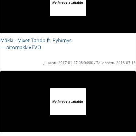
Mäkki - Mixet Tahdo ft. Pyhimys
― aitomakkiVEVO
Julkaistu 2017-01-27 08:04:00 / Tallennettu 2018-03-16