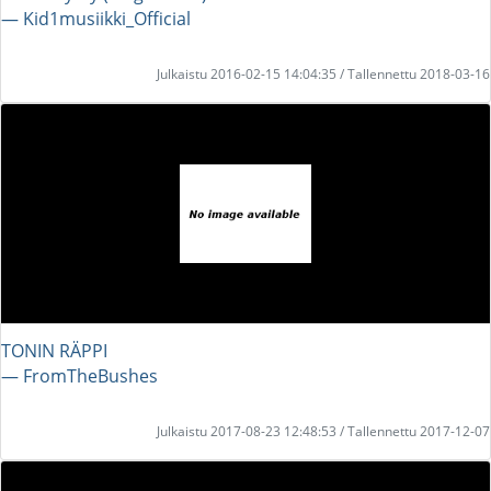
― Kid1musiikki_Official
Julkaistu 2016-02-15 14:04:35 / Tallennettu 2018-03-16
TONIN RÄPPI
― FromTheBushes
Julkaistu 2017-08-23 12:48:53 / Tallennettu 2017-12-07