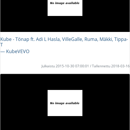
Kube - Tönap ft. Adi L Hasla, VilleGalle, Ruma, Mäkki, Tippa-
T
― KubeVEVO
Julkaistu 2015-10-30 07:00:01 / Tallennettu 2018-03-16