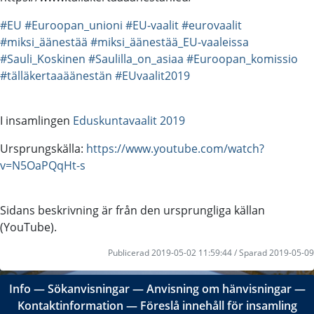
#EU
#Euroopan_unioni
#EU-vaalit
#eurovaalit
#miksi_äänestää
#miksi_äänestää_EU-vaaleissa
#Sauli_Koskinen
#Saulilla_on_asiaa
#Euroopan_komissio
#tälläkertaaäänestän
#EUvaalit2019
I insamlingen
Eduskuntavaalit 2019
Ursprungskälla:
https://www.youtube.com/watch?
v=N5OaPQqHt-s
Sidans beskrivning är från den ursprungliga källan
(YouTube).
Publicerad 2019-05-02 11:59:44 / Sparad 2019-05-09
Info
―
Sökanvisningar
―
Anvisning om hänvisningar
―
Kontaktinformation
―
Föreslå innehåll för insamling