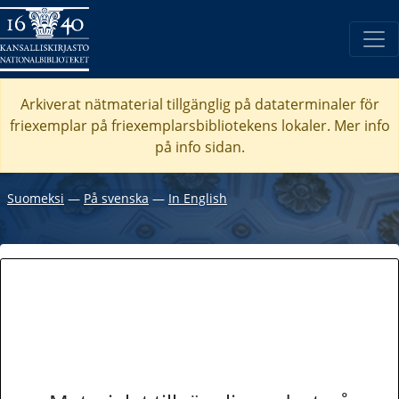
Arkiverat nätmaterial tillgänglig på dataterminaler för
friexemplar på friexemplarsbibliotekens lokaler. Mer info
på info sidan.
Suomeksi
―
På svenska
―
In English