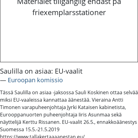
Materialet tillgänglig endast på
friexemplarsstationer
Saulilla on asiaa: EU-vaalit
―
Euroopan komissio
Tässä Saulilla on asiaa -jaksossa Sauli Koskinen ottaa selvää
miksi EU-vaaleissa kannattaa äänestää. Vieraina Antti
Timonen varapuheenjohtaja Jyrki Kataisen kabinetista,
Eurooppanuorten puheenjohtaja Iiris Asunmaa sekä
näyttelijä Kerttu Rissanen. EU-vaalit 26.5., ennakkoäänestys
Suomessa 15.5.-21.5.2019
https://www.tallakertaaaanestan.eu/