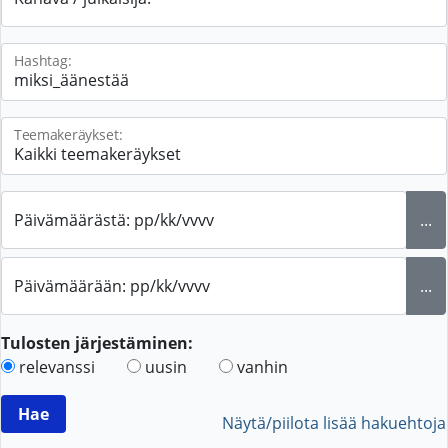
Hashtag:
Teemakeräykset:
Päivämäärästä: pp/kk/vvvv
...
Päivämäärään: pp/kk/vvvv
...
Tulosten järjestäminen:
relevanssi
uusin
vanhin
Näytä/piilota lisää hakuehtoja