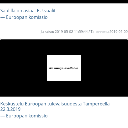
Saulilla on asiaa: EU-vaalit
― Euroopan komissio
Julkaistu 2019-05-02 11:59:44 / Tallennettu 2019-05-09
Keskustelu Euroopan tulevaisuudesta Tampereella
22.3.2019
― Euroopan komissio