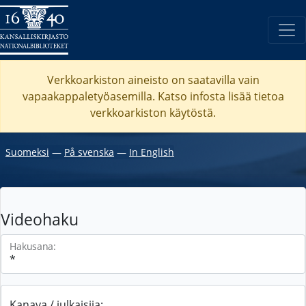
Verkkoarkiston aineisto on saatavilla vain
vapaakappaletyöasemilla. Katso
infosta
lisää tietoa
verkkoarkiston käytöstä.
Suomeksi
―
På svenska
―
In English
Videohaku
Hakusana:
Kanava / julkaisija: