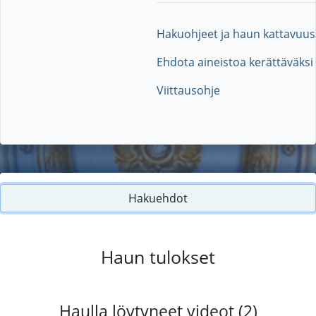
Hakuohjeet ja haun kattavuus
Ehdota aineistoa kerättäväksi
Viittausohje
Hakuehdot
Haun tulokset
Haulla löytyneet videot (2)