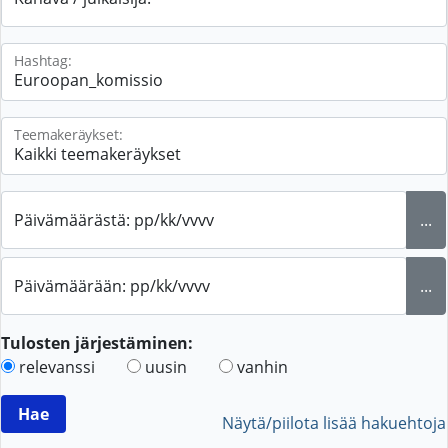
Hashtag:
Teemakeräykset:
Päivämäärästä: pp/kk/vvvv
...
Päivämäärään: pp/kk/vvvv
...
Tulosten järjestäminen:
relevanssi
uusin
vanhin
Näytä/piilota lisää hakuehtoja