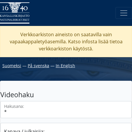
Verkkoarkiston aineisto on saatavilla vain
vapaakappaletyöasemilla. Katso
infosta
lisää tietoa
verkkoarkiston käytöstä.
Suomeksi
―
På svenska
―
In English
Videohaku
Hakusana:
Kanava / julkaisija: