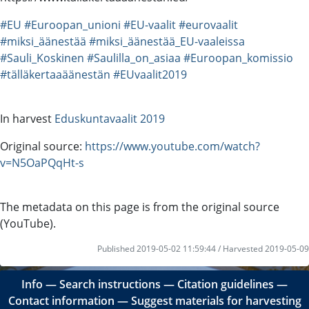
#EU
#Euroopan_unioni
#EU-vaalit
#eurovaalit
#miksi_äänestää
#miksi_äänestää_EU-vaaleissa
#Sauli_Koskinen
#Saulilla_on_asiaa
#Euroopan_komissio
#tälläkertaaäänestän
#EUvaalit2019
In harvest
Eduskuntavaalit 2019
Original source:
https://www.youtube.com/watch?
v=N5OaPQqHt-s
The metadata on this page is from the original source
(YouTube).
Published 2019-05-02 11:59:44 / Harvested 2019-05-09
Info
―
Search instructions
―
Citation guidelines
―
Contact information
―
Suggest materials for harvesting