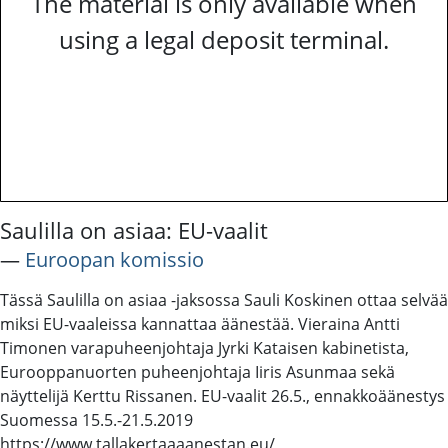
The material is only available when
using a legal deposit terminal.
Saulilla on asiaa: EU-vaalit
―
Euroopan komissio
Tässä Saulilla on asiaa -jaksossa Sauli Koskinen ottaa selvää
miksi EU-vaaleissa kannattaa äänestää. Vieraina Antti
Timonen varapuheenjohtaja Jyrki Kataisen kabinetista,
Eurooppanuorten puheenjohtaja Iiris Asunmaa sekä
näyttelijä Kerttu Rissanen. EU-vaalit 26.5., ennakkoäänestys
Suomessa 15.5.-21.5.2019
https://www.tallakertaaaanestan.eu/