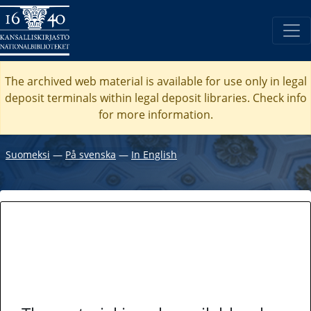
The archived web material is available for use only in legal
deposit terminals within legal deposit libraries. Check
info
for more information.
Suomeksi
―
På svenska
―
In English