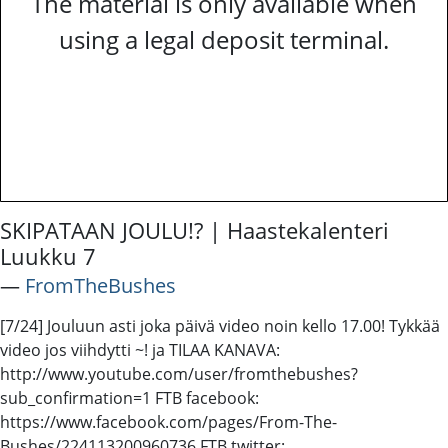
The material is only available when
using a legal deposit terminal.
SKIPATAAN JOULU!? | Haastekalenteri
Luukku 7
―
FromTheBushes
[7/24] Jouluun asti joka päivä video noin kello 17.00! Tykkää
video jos viihdytti ~! ja TILAA KANAVA:
http://www.youtube.com/user/fromthebushes?
sub_confirmation=1 FTB facebook:
https://www.facebook.com/pages/From-The-
Bushes/224113200960736 FTB twitter: