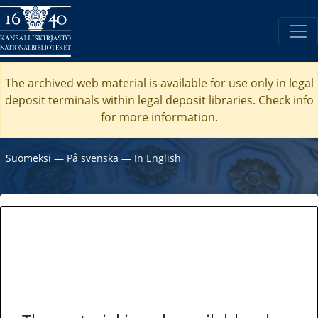
The archived web material is available for use only in legal
deposit terminals within legal deposit libraries. Check
info
for more information.
Suomeksi
―
På svenska
―
In English