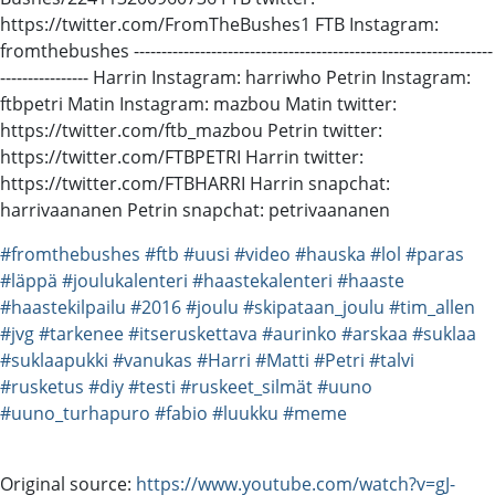
https://twitter.com/FromTheBushes1 FTB Instagram:
fromthebushes ----------------------------------------­-------------------------
---------------­- Harrin Instagram: harriwho Petrin Instagram:
ftbpetri Matin Instagram: mazbou Matin twitter:
https://twitter.com/ftb_mazbou Petrin twitter:
https://twitter.com/FTBPETRI Harrin twitter:
https://twitter.com/FTBHARRI Harrin snapchat:
harrivaananen Petrin snapchat: petrivaananen
#fromthebushes
#ftb
#uusi
#video
#hauska
#lol
#paras
#läppä
#joulukalenteri
#haastekalenteri
#haaste
#haastekilpailu
#2016
#joulu
#skipataan_joulu
#tim_allen
#jvg
#tarkenee
#itseruskettava
#aurinko
#arskaa
#suklaa
#suklaapukki
#vanukas
#Harri
#Matti
#Petri
#talvi
#rusketus
#diy
#testi
#ruskeet_silmät
#uuno
#uuno_turhapuro
#fabio
#luukku
#meme
Original source:
https://www.youtube.com/watch?v=gJ-