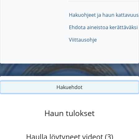
Hakuohjeet ja haun kattavuus
Ehdota aineistoa kerättäväksi
Viittausohje
Hakuehdot
Haun tulokset
Haulla löytyneet videot (3)