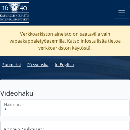
Verkkoarkiston aineisto on saatavilla vain
vapaakappaletyöasemilla. Katso
infosta
lisää tietoa
verkkoarkiston käytöstä.
Suomeksi
―
På svenska
―
In English
Videohaku
Hakusana:
Kanava / julkaisija: