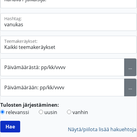
Hashtag:
Teemakeräykset:
Päivämäärästä: pp/kk/vvvv
...
Päivämäärään: pp/kk/vvvv
...
Tulosten järjestäminen:
relevanssi
uusin
vanhin
Näytä/piilota lisää hakuehtoja