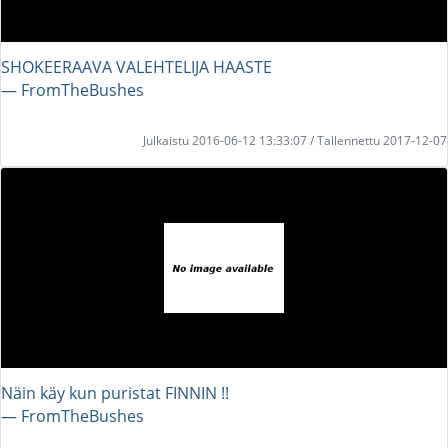
SHOKEERAAVA VALEHTELIJA HAASTE
― FromTheBushes
Julkaistu 2016-06-12 13:33:07 / Tallennettu 2017-12-07
Näin käy kun puristat FINNIN !!
― FromTheBushes