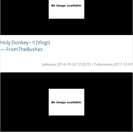
Holy Donkey~ !! (Vlogi)
― FromTheBushes
Julkaistu 2014-10-24 12:55:55 / Tallennettu 2017-12-07