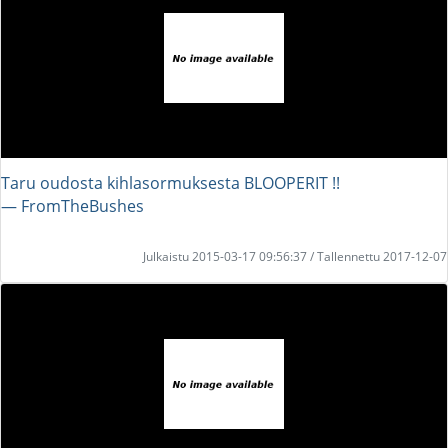
Taru oudosta kihlasormuksesta BLOOPERIT !!
― FromTheBushes
Julkaistu 2015-03-17 09:56:37 / Tallennettu 2017-12-07