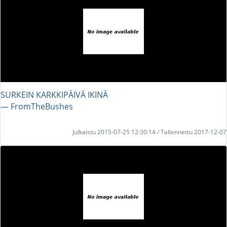
SURKEIN KARKKIPÄIVÄ IKINÄ
― FromTheBushes
Julkaistu 2015-07-25 12:30:14 / Tallennettu 2017-12-07