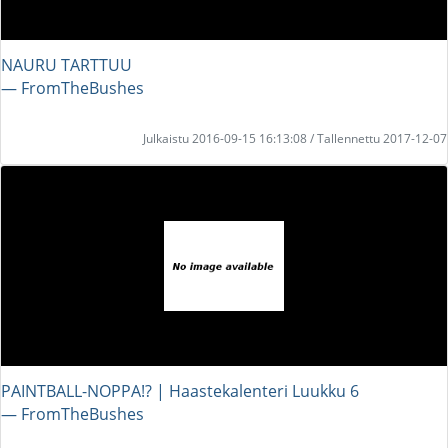
NAURU TARTTUU
― FromTheBushes
Julkaistu 2016-09-15 16:13:08 / Tallennettu 2017-12-07
PAINTBALL-NOPPA!? | Haastekalenteri Luukku 6
― FromTheBushes