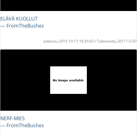
ELÄVÄ KUOLLUT
― FromTheBushes
Julkaistu 2015-10-17 16:35:03 / Tallennettu 2017-12-07
NERF-MIES
― FromTheBushes