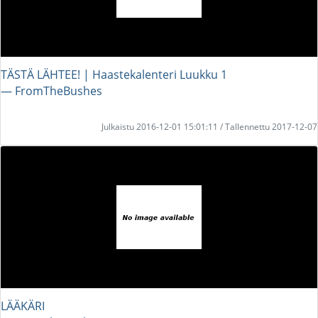
TÄSTÄ LÄHTEE! | Haastekalenteri Luukku 1
― FromTheBushes
Julkaistu 2016-12-01 15:01:11 / Tallennettu 2017-12-07
LÄÄKÄRI