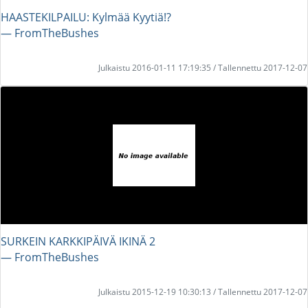
HAASTEKILPAILU: Kylmää Kyytiä!?
― FromTheBushes
Julkaistu 2016-01-11 17:19:35 / Tallennettu 2017-12-07
SURKEIN KARKKIPÄIVÄ IKINÄ 2
― FromTheBushes
Julkaistu 2015-12-19 10:30:13 / Tallennettu 2017-12-07