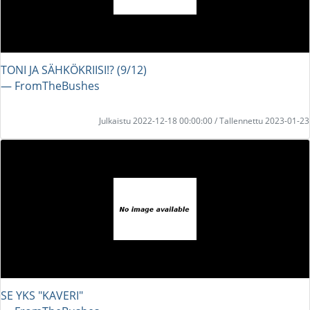
TONI JA SÄHKÖKRIISI!? (9/12)
― FromTheBushes
Julkaistu 2022-12-18 00:00:00 / Tallennettu 2023-01-23
SE YKS "KAVERI"