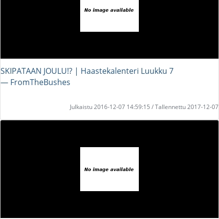
SKIPATAAN JOULU!? | Haastekalenteri Luukku 7
― FromTheBushes
Julkaistu 2016-12-07 14:59:15 / Tallennettu 2017-12-07