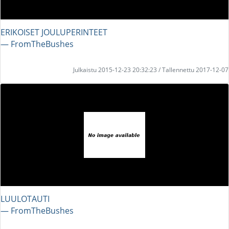
ERIKOISET JOULUPERINTEET
― FromTheBushes
Julkaistu 2015-12-23 20:32:23 / Tallennettu 2017-12-07
LUULOTAUTI
― FromTheBushes