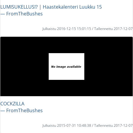
LUMISUKELLUS!? | Haastekalenteri Luukku 15
― FromTheBushes
Julkaistu 2016-12-15 15:01:15 / Tallennettu 2017-12-07
COCKZILLA
― FromTheBushes
Julkaistu 2015-07-31 10:48:38 / Tallennettu 2017-12-07