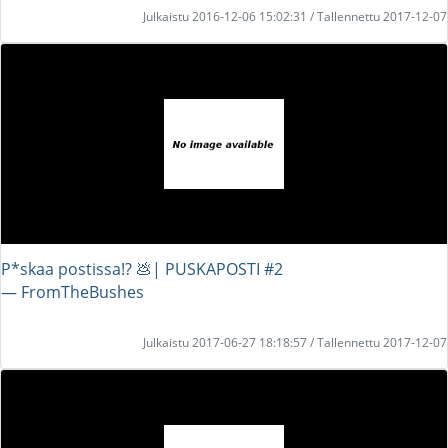
Julkaistu 2016-12-06 15:02:31 / Tallennettu 2017-12-07
P*skaa postissa!? 💩| PUSKAPOSTI #2
― FromTheBushes
Julkaistu 2017-06-27 18:18:57 / Tallennettu 2017-12-07