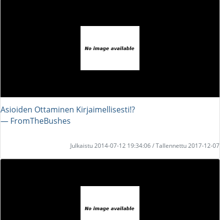
Asioiden Ottaminen Kirjaimellisesti!?
― FromTheBushes
Julkaistu 2014-07-12 19:34:06 / Tallennettu 2017-12-07