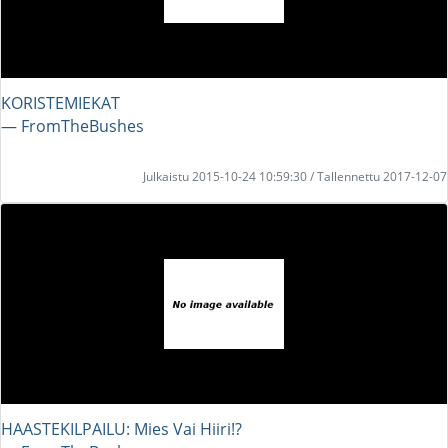
KORISTEMIEKAT
― FromTheBushes
Julkaistu 2015-10-24 10:59:30 / Tallennettu 2017-12-07
HAASTEKILPAILU: Mies Vai Hiiri!?