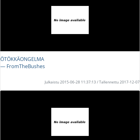
ÖTÖKKÄONGELMA
― FromTheBushes
Julkaistu 2015-06-28 11:37:13 / Tallennettu 2017-12-07