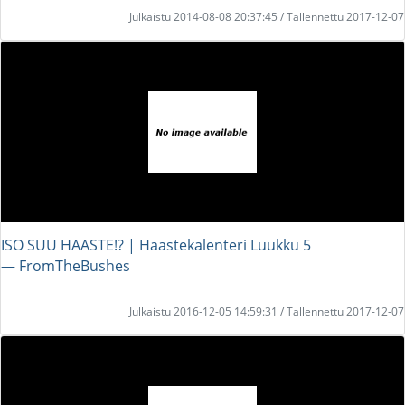
Julkaistu 2014-08-08 20:37:45 / Tallennettu 2017-12-07
ISO SUU HAASTE!? | Haastekalenteri Luukku 5
― FromTheBushes
Julkaistu 2016-12-05 14:59:31 / Tallennettu 2017-12-07