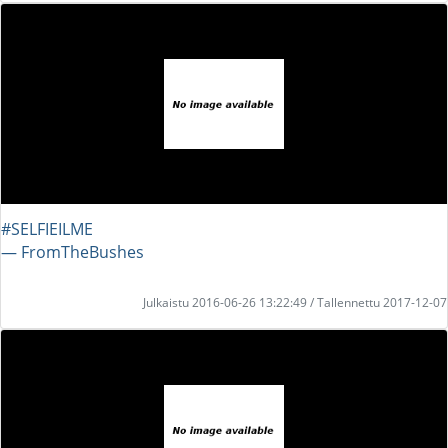
#SELFIEILME
― FromTheBushes
Julkaistu 2016-06-26 13:22:49 / Tallennettu 2017-12-07