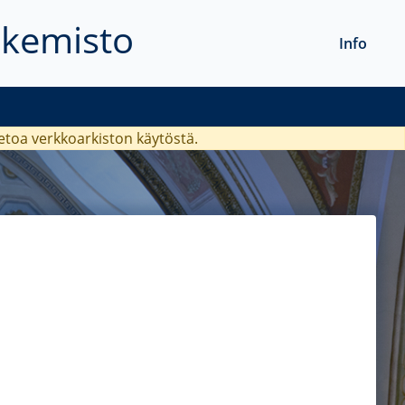
akemisto
Info
ietoa verkkoarkiston käytöstä.