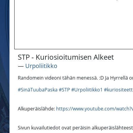
STP - Kuriosioitumisen Alkeet
―
Urpoliitikko
Randomein videoni tähän menessä. :D Ja Hyrrellä on 
#SinäTuubaPaska
#STP
#Urpoliitikko1
#kuriositeett
Alkuperäislähde:
https://www.youtube.com/watch
Sivun kuvailutiedot ovat peräisin alkuperäislähtees