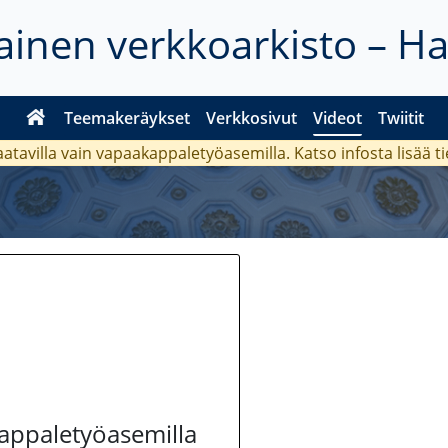
inen verkkoarkisto – H
Teemakeräykset
Verkkosivut
Videot
Twiitit
aatavilla vain vapaakappaletyöasemilla. Katso
infosta
lisää t
kappaletyöasemilla