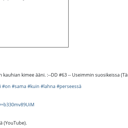
kauhian kimee ääni. :--DD #63 -- Useimmin suosikeissa (Tän
i
#on
#sama
#kuin
#lahna
#perseessä
?v=b330mv89UiM
tä (YouTube).