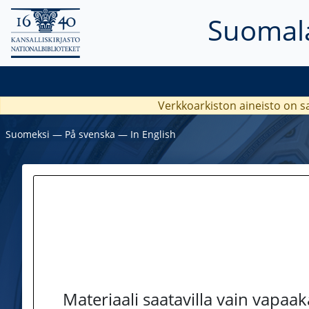
Suomala
Verkkoarkiston aineisto on s
Suomeksi
―
På svenska
―
In English
Materiaali saatavilla vain vapaa