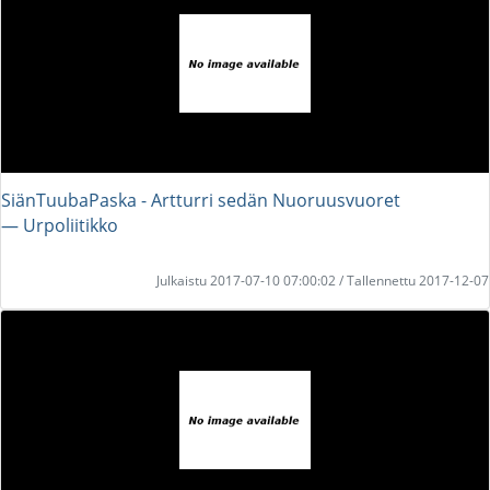
SiänTuubaPaska - Artturri sedän Nuoruusvuoret
― Urpoliitikko
Julkaistu 2017-07-10 07:00:02 / Tallennettu 2017-12-07