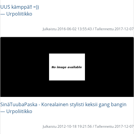
UUS kämppä!! =))
― Urpoliitikko
Julkaistu 2016-06-02 13:55:43 / Tallennettu 2017-12-07
SinäTuubaPaska - Korealainen stylisti keksii gang bangin
― Urpoliitikko
Julkaistu 2012-10-18 19:21:56 / Tallennettu 2017-12-07