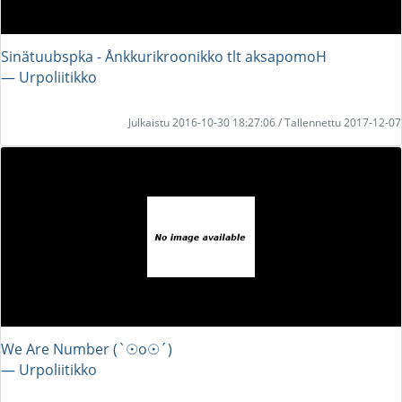
Sinätuubspka - Ånkkurikroonikko tlt aksapomoH
― Urpoliitikko
Julkaistu 2016-10-30 18:27:06 / Tallennettu 2017-12-07
We Are Number (`☉o☉´)
― Urpoliitikko