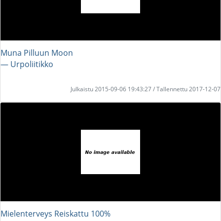
Muna Pilluun Moon
― Urpoliitikko
Julkaistu 2015-09-06 19:43:27 / Tallennettu 2017-12-07
Mielenterveys Reiskattu 100%