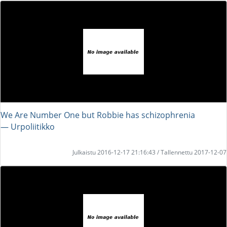
We Are Number One but Robbie has schizophrenia
― Urpoliitikko
Julkaistu 2016-12-17 21:16:43 / Tallennettu 2017-12-07