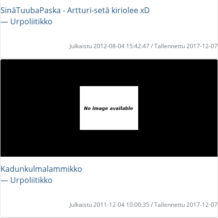
SinäTuubaPaska - Artturi-setä kiriolee xD
― Urpoliitikko
Julkaistu 2012-08-04 15:42:47 / Tallennettu 2017-12-07
Kadunkulmalammikko
― Urpoliitikko
Julkaistu 2011-12-04 10:00:35 / Tallennettu 2017-12-07