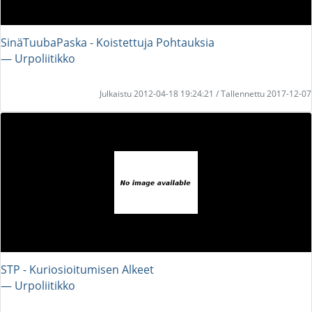
SinäTuubaPaska - Koistettuja Pohtauksia
― Urpoliitikko
Julkaistu 2012-04-18 19:24:21 / Tallennettu 2017-12-07
STP - Kuriosioitumisen Alkeet
― Urpoliitikko