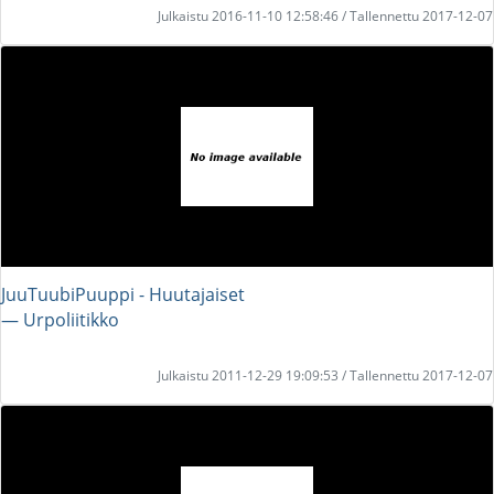
Julkaistu 2016-11-10 12:58:46 / Tallennettu 2017-12-07
JuuTuubiPuuppi - Huutajaiset
― Urpoliitikko
Julkaistu 2011-12-29 19:09:53 / Tallennettu 2017-12-07