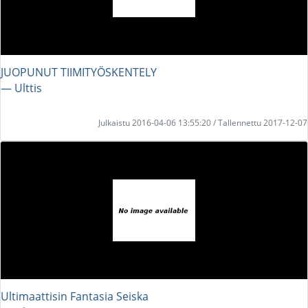
JUOPUNUT TIIMITYÖSKENTELY
― Ulttis
Julkaistu 2016-04-06 13:55:20 / Tallennettu 2017-12-07
Ultimaattisin Fantasia Seiska