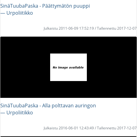
SinäTuubaPaska - Päättymätön puuppi
― Urpoliitikko
Julkaistu 2011-06-09 17:52:19 / Tallennettu 2017-12-07
SinäTuubaPaska - Alla polttavan auringon
― Urpoliitikko
Julkaistu 2016-06-01 12:43:49 / Tallennettu 2017-12-07