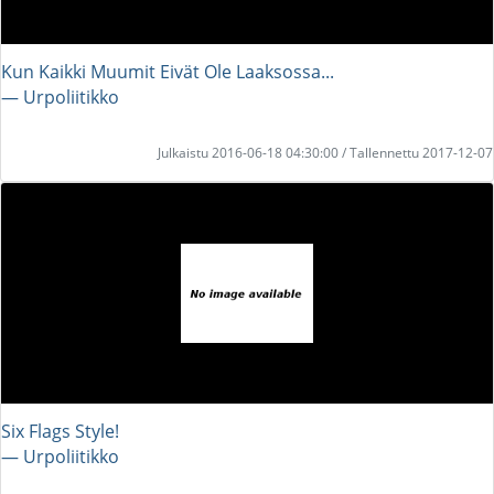
Kun Kaikki Muumit Eivät Ole Laaksossa...
― Urpoliitikko
Julkaistu 2016-06-18 04:30:00 / Tallennettu 2017-12-07
Six Flags Style!
― Urpoliitikko