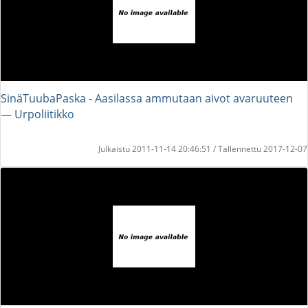
SinäTuubaPaska - Aasilassa ammutaan aivot avaruuteen
― Urpoliitikko
Julkaistu 2011-11-14 20:46:51 / Tallennettu 2017-12-07