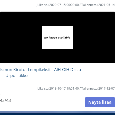
Julkaistu 2020-07-15 00:00:00 / Tallennettu 2021-05-14
Ismon Kirotut Lempikeksit - AIH-OIH Disco
― Urpoliitikko
Julkaistu 2013-10-17 19:51:40 / Tallennettu 2017-12-07
43/43
Näytä lisää