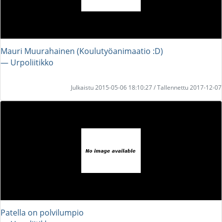
Mauri Muurahainen (Koulutyöanimaatio :D)
― Urpoliitikko
Julkaistu 2015-05-06 18:10:27 / Tallennettu 2017-12-07
Patella on polvilumpio