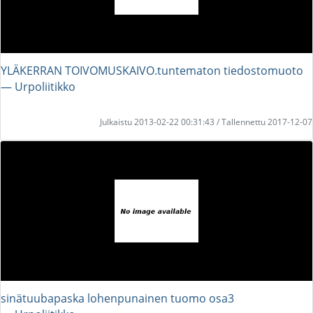
YLÄKERRAN TOIVOMUSKAIVO.tuntematon tiedostomuoto
― Urpoliitikko
Julkaistu 2013-02-22 00:31:43 / Tallennettu 2017-12-07
sinätuubapaska lohenpunainen tuomo osa3