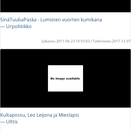
SinäTuubaPaska - Lumisten vuorten kumikana
― Urpoliitikko
Julkaistu 2011-06-23 10:55:03 / Tallennettu 2017-12-07
Kultapossu, Leo Leijona ja Mieslapsi
― Ulttis