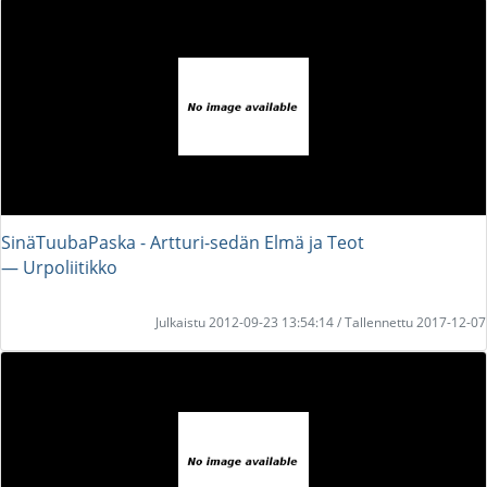
SinäTuubaPaska - Artturi-sedän Elmä ja Teot
― Urpoliitikko
Julkaistu 2012-09-23 13:54:14 / Tallennettu 2017-12-07