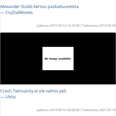
Alexander Stubb kertoo paskaduuneista
― CryZtalMovies
Julkaistu 2015-04-12 16:33:39 / Tallennettu 2015-06-03
Crash Twinsanity ei ole valmis peli
― Ulttis
Julkaistu 2019-09-16 00:00:00 / Tallennettu 2021-05-14