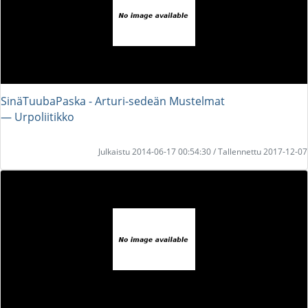
SinäTuubaPaska - Arturi-sedeän Mustelmat
― Urpoliitikko
Julkaistu 2014-06-17 00:54:30 / Tallennettu 2017-12-07