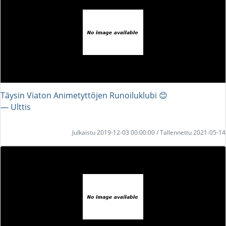
Täysin Viaton Animetyttöjen Runoiluklubi 😊
― Ulttis
Julkaistu 2019-12-03 00:00:00 / Tallennettu 2021-05-14