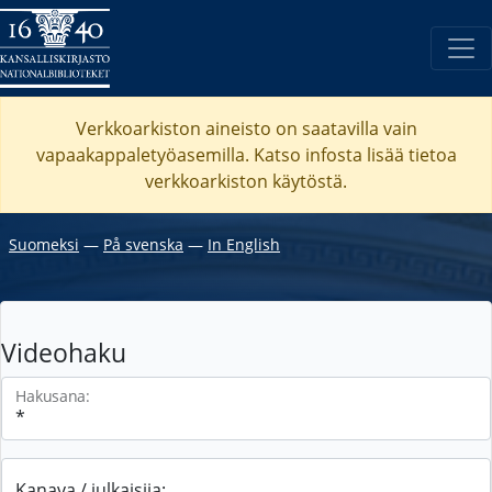
Verkkoarkiston aineisto on saatavilla vain
vapaakappaletyöasemilla. Katso
infosta
lisää tietoa
verkkoarkiston käytöstä.
Suomeksi
―
På svenska
―
In English
Videohaku
Hakusana:
Kanava / julkaisija: