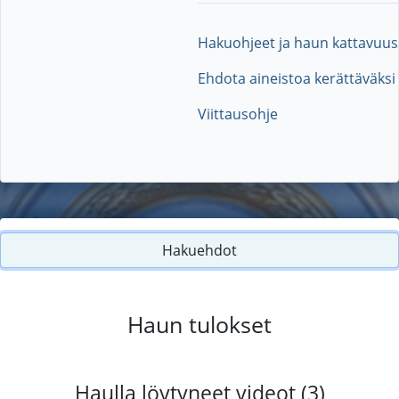
Hakuohjeet ja haun kattavuus
Ehdota aineistoa kerättäväksi
Viittausohje
Hakuehdot
Haun tulokset
Haulla löytyneet videot (3)