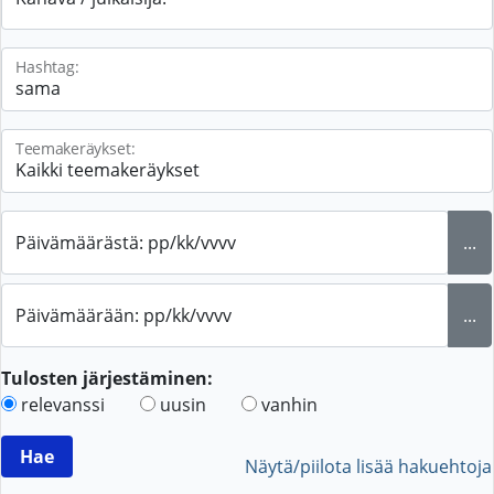
Hashtag:
Teemakeräykset:
Päivämäärästä: pp/kk/vvvv
...
Päivämäärään: pp/kk/vvvv
...
Tulosten järjestäminen:
relevanssi
uusin
vanhin
Näytä/piilota lisää hakuehtoja