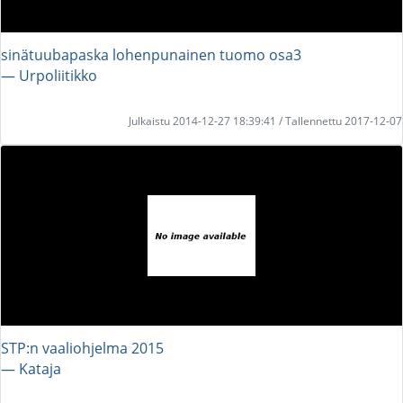
sinätuubapaska lohenpunainen tuomo osa3
― Urpoliitikko
Julkaistu 2014-12-27 18:39:41 / Tallennettu 2017-12-07
STP:n vaaliohjelma 2015
― Kataja