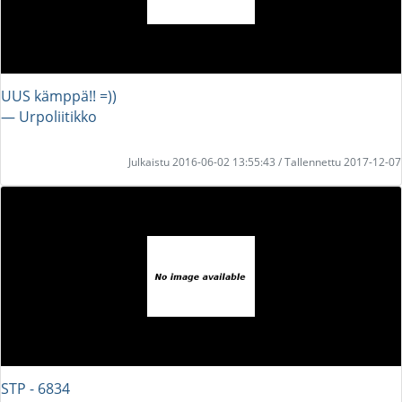
UUS kämppä!! =))
― Urpoliitikko
Julkaistu 2016-06-02 13:55:43 / Tallennettu 2017-12-07
STP - 6834