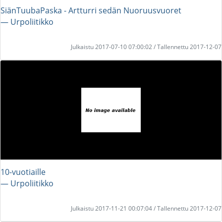
SiänTuubaPaska - Artturri sedän Nuoruusvuoret
― Urpoliitikko
Julkaistu 2017-07-10 07:00:02 / Tallennettu 2017-12-07
10-vuotiaille
― Urpoliitikko
Julkaistu 2017-11-21 00:07:04 / Tallennettu 2017-12-07