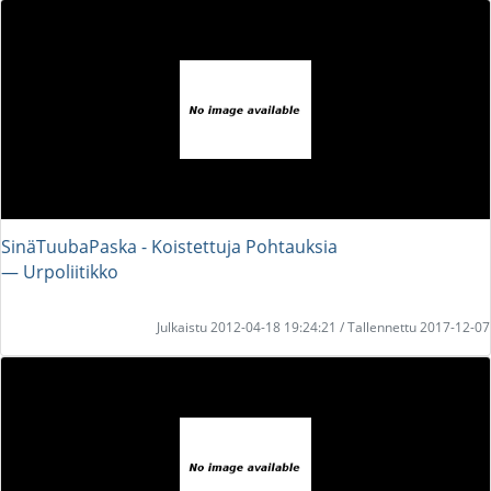
SinäTuubaPaska - Koistettuja Pohtauksia
― Urpoliitikko
Julkaistu 2012-04-18 19:24:21 / Tallennettu 2017-12-07