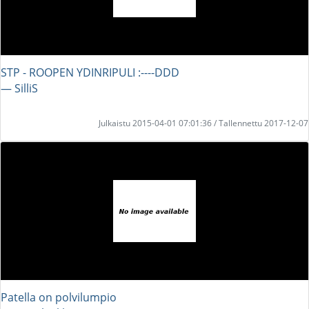
STP - ROOPEN YDINRIPULI :----DDD
― SilliS
Julkaistu 2015-04-01 07:01:36 / Tallennettu 2017-12-07
Patella on polvilumpio