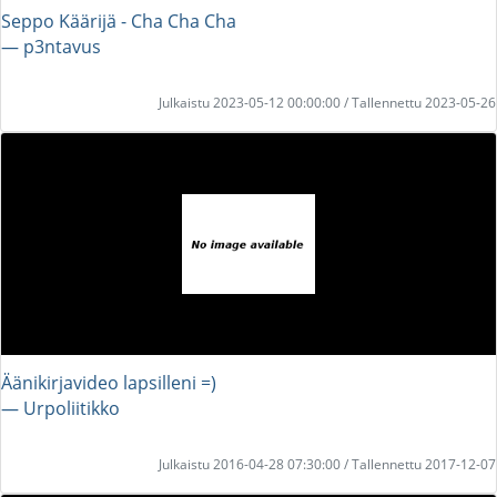
Seppo Käärijä - Cha Cha Cha
― p3ntavus
Julkaistu 2023-05-12 00:00:00 / Tallennettu 2023-05-26
Äänikirjavideo lapsilleni =)
― Urpoliitikko
Julkaistu 2016-04-28 07:30:00 / Tallennettu 2017-12-07