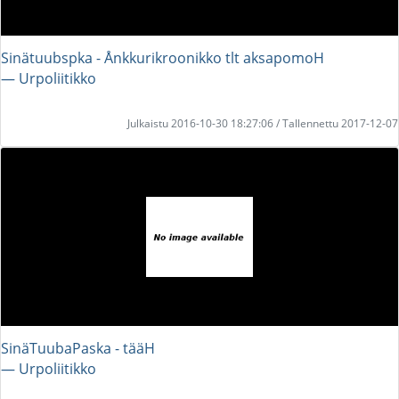
Sinätuubspka - Ånkkurikroonikko tlt aksapomoH
― Urpoliitikko
Julkaistu 2016-10-30 18:27:06 / Tallennettu 2017-12-07
SinäTuubaPaska - tääH
― Urpoliitikko