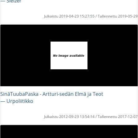
― Sleizer
Julkaistu 2019-04-23 15:27:55 / Tallennettu 2019-05-29
SinäTuubaPaska - Artturi-sedän Elmä ja Teot
― Urpoliitikko
Julkaistu 2012-09-23 13:54:14 / Tallennettu 2017-12-07