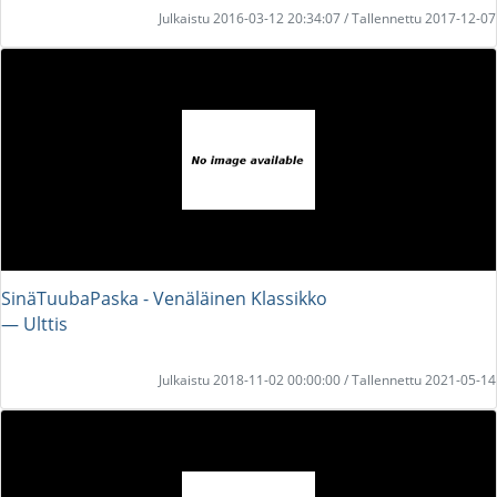
Julkaistu 2016-03-12 20:34:07 / Tallennettu 2017-12-07
SinäTuubaPaska - Venäläinen Klassikko
― Ulttis
Julkaistu 2018-11-02 00:00:00 / Tallennettu 2021-05-14