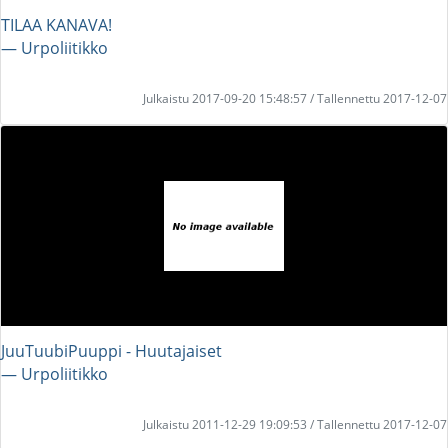
TILAA KANAVA!
― Urpoliitikko
Julkaistu 2017-09-20 15:48:57 / Tallennettu 2017-12-07
JuuTuubiPuuppi - Huutajaiset
― Urpoliitikko
Julkaistu 2011-12-29 19:09:53 / Tallennettu 2017-12-07