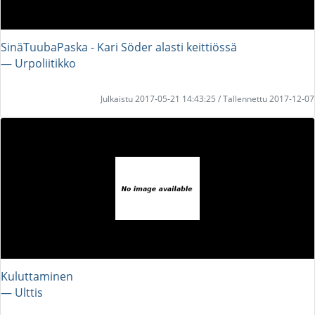
SinäTuubaPaska - Kari Söder alasti keittiössä
― Urpoliitikko
Julkaistu 2017-05-21 14:43:25 / Tallennettu 2017-12-07
Kuluttaminen
― Ulttis