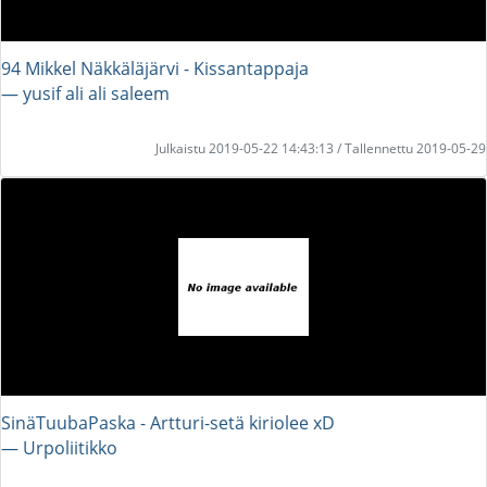
94 Mikkel Näkkäläjärvi - Kissantappaja
― yusif ali ali saleem
Julkaistu 2019-05-22 14:43:13 / Tallennettu 2019-05-29
SinäTuubaPaska - Artturi-setä kiriolee xD
― Urpoliitikko