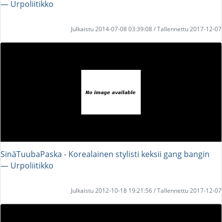
― Urpoliitikko
Julkaistu 2014-07-08 03:39:08 / Tallennettu 2017-12-07
SinäTuubaPaska - Korealainen stylisti keksii gang bangin
― Urpoliitikko
Julkaistu 2012-10-18 19:21:56 / Tallennettu 2017-12-07