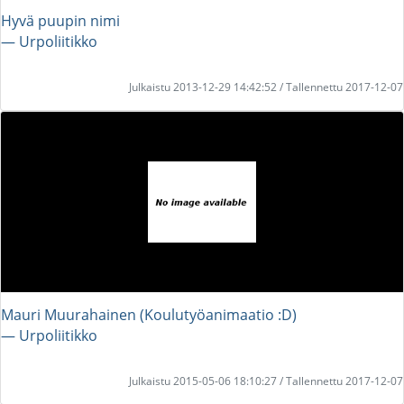
Hyvä puupin nimi
― Urpoliitikko
Julkaistu 2013-12-29 14:42:52 / Tallennettu 2017-12-07
Mauri Muurahainen (Koulutyöanimaatio :D)
― Urpoliitikko
Julkaistu 2015-05-06 18:10:27 / Tallennettu 2017-12-07