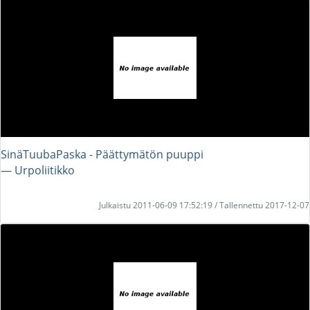
SinäTuubaPaska - Päättymätön puuppi
― Urpoliitikko
Julkaistu 2011-06-09 17:52:19 / Tallennettu 2017-12-07