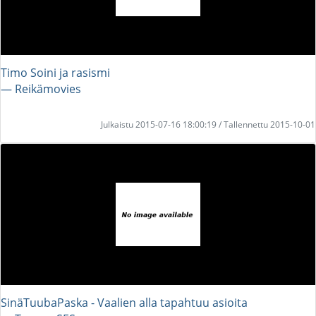
Timo Soini ja rasismi
― Reikämovies
Julkaistu 2015-07-16 18:00:19 / Tallennettu 2015-10-01
SinäTuubaPaska - Vaalien alla tapahtuu asioita