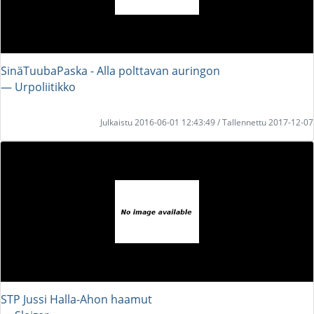
SinäTuubaPaska - Alla polttavan auringon
― Urpoliitikko
Julkaistu 2016-06-01 12:43:49 / Tallennettu 2017-12-07
STP Jussi Halla-Ahon haamut