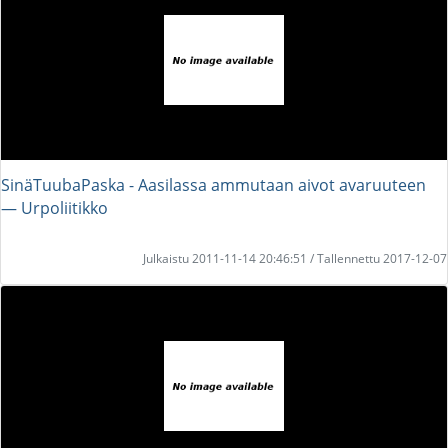
SinäTuubaPaska - Aasilassa ammutaan aivot avaruuteen
― Urpoliitikko
Julkaistu 2011-11-14 20:46:51 / Tallennettu 2017-12-07