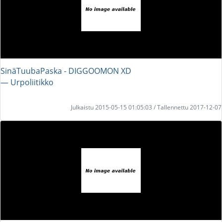
SinäTuubaPaska - DIGGOOMON XD
― Urpoliitikko
Julkaistu 2015-05-15 01:05:03 / Tallennettu 2017-12-07