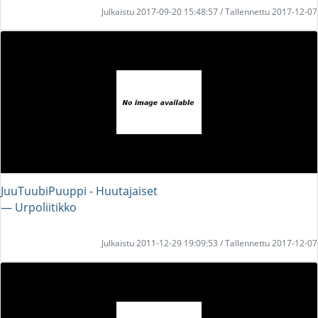
Julkaistu 2017-09-20 15:48:57 / Tallennettu 2017-12-07
JuuTuubiPuuppi - Huutajaiset
― Urpoliitikko
Julkaistu 2011-12-29 19:09:53 / Tallennettu 2017-12-07