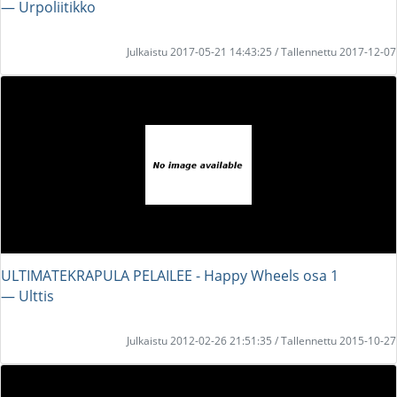
― Urpoliitikko
Julkaistu 2017-05-21 14:43:25 / Tallennettu 2017-12-07
ULTIMATEKRAPULA PELAILEE - Happy Wheels osa 1
― Ulttis
Julkaistu 2012-02-26 21:51:35 / Tallennettu 2015-10-27