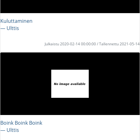
Kuluttaminen
― Ulttis
Julkaistu 2020-02-14 00:00:00 / Tallennettu 2021-05-14
Boink Boink Boink
― Ulttis