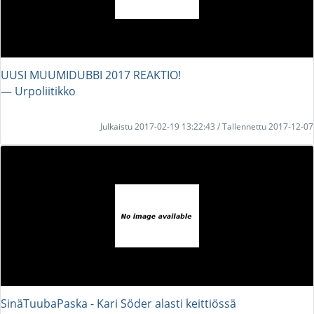
UUSI MUUMIDUBBI 2017 REAKTIO!
― Urpoliitikko
Julkaistu 2017-02-19 13:22:43 / Tallennettu 2017-12-07
SinäTuubaPaska - Kari Söder alasti keittiössä