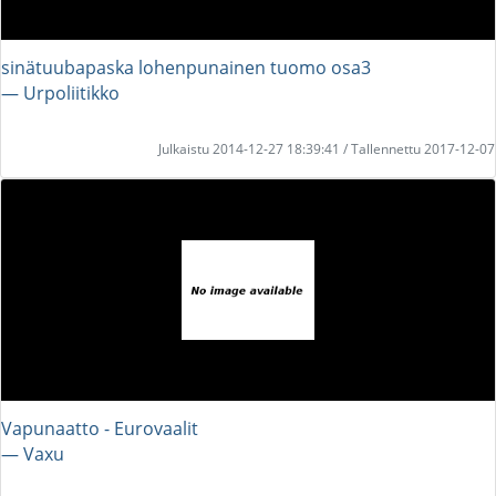
sinätuubapaska lohenpunainen tuomo osa3
― Urpoliitikko
Julkaistu 2014-12-27 18:39:41 / Tallennettu 2017-12-07
Vapunaatto - Eurovaalit
― Vaxu