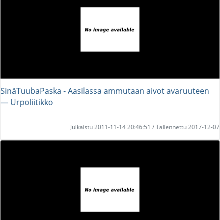
SinäTuubaPaska - Aasilassa ammutaan aivot avaruuteen
― Urpoliitikko
Julkaistu 2011-11-14 20:46:51 / Tallennettu 2017-12-07