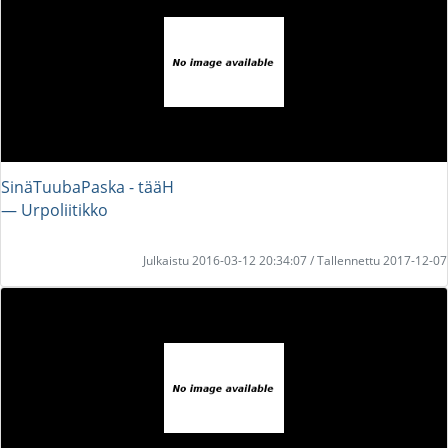
SinäTuubaPaska - tääH
― Urpoliitikko
Julkaistu 2016-03-12 20:34:07 / Tallennettu 2017-12-07