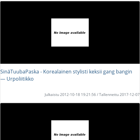
SinäTuubaPaska - Korealainen stylisti keksii gang bangin
― Urpoliitikko
Julkaistu 2012-10-18 19:21:56 / Tallennettu 2017-12-07