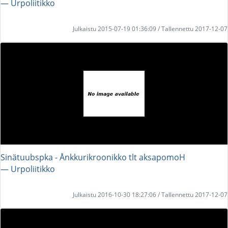
― Urpoliitikko
Julkaistu 2015-07-19 01:36:09 / Tallennettu 2017-12-07
Sinätuubspka - Ånkkurikroonikko tlt aksapomoH
― Urpoliitikko
Julkaistu 2016-10-30 18:27:06 / Tallennettu 2017-12-07