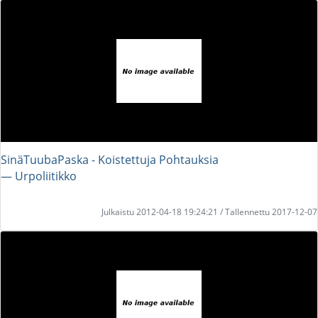
SinäTuubaPaska - Koistettuja Pohtauksia
― Urpoliitikko
Julkaistu 2012-04-18 19:24:21 / Tallennettu 2017-12-07