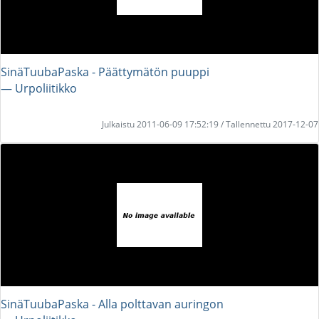
SinäTuubaPaska - Päättymätön puuppi
― Urpoliitikko
Julkaistu 2011-06-09 17:52:19 / Tallennettu 2017-12-07
SinäTuubaPaska - Alla polttavan auringon