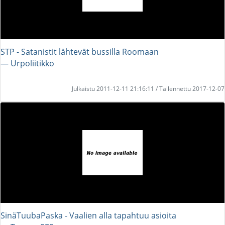
STP - Satanistit lähtevät bussilla Roomaan
― Urpoliitikko
Julkaistu 2011-12-11 21:16:11 / Tallennettu 2017-12-07
SinäTuubaPaska - Vaalien alla tapahtuu asioita