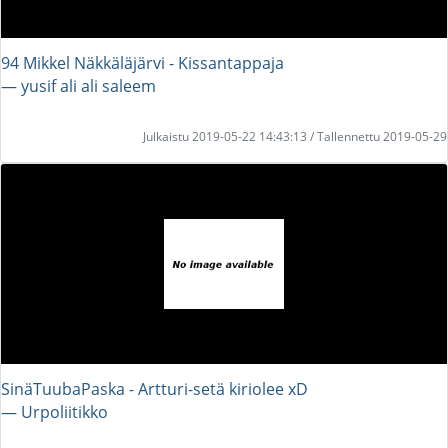
94 Mikkel Näkkäläjärvi - Kissantappaja
― yusif ali ali saleem
Julkaistu 2019-05-22 14:43:13 / Tallennettu 2019-05-29
SinäTuubaPaska - Artturi-setä kiriolee xD
― Urpoliitikko