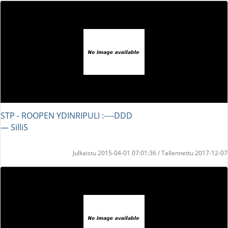
STP - ROOPEN YDINRIPULI :----DDD
― SilliS
Julkaistu 2015-04-01 07:01:36 / Tallennettu 2017-12-07