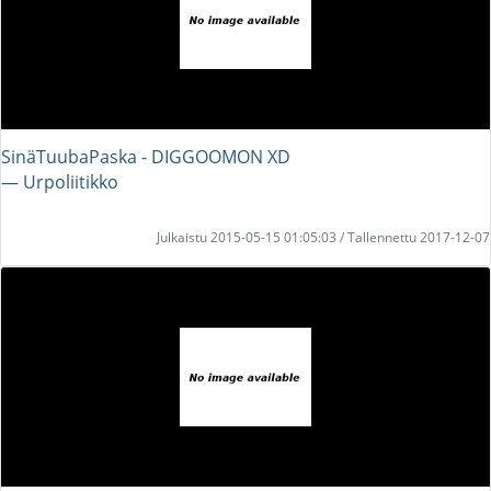
SinäTuubaPaska - DIGGOOMON XD
― Urpoliitikko
Julkaistu 2015-05-15 01:05:03 / Tallennettu 2017-12-07