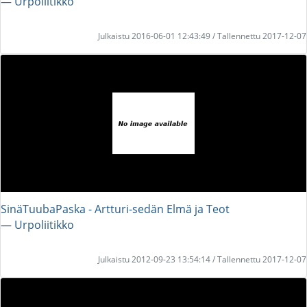
― Urpoliitikko
Julkaistu 2016-06-01 12:43:49 / Tallennettu 2017-12-07
SinäTuubaPaska - Artturi-sedän Elmä ja Teot
― Urpoliitikko
Julkaistu 2012-09-23 13:54:14 / Tallennettu 2017-12-07