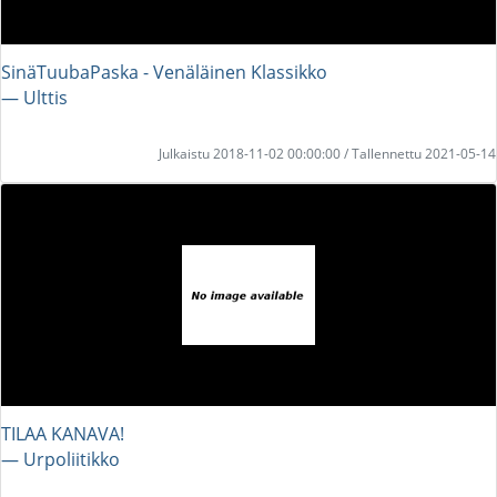
SinäTuubaPaska - Venäläinen Klassikko
― Ulttis
Julkaistu 2018-11-02 00:00:00 / Tallennettu 2021-05-14
TILAA KANAVA!
― Urpoliitikko