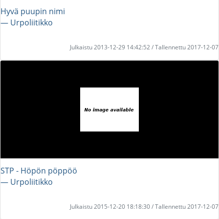
Hyvä puupin nimi
― Urpoliitikko
Julkaistu 2013-12-29 14:42:52 / Tallennettu 2017-12-07
STP - Höpön pöppöö
― Urpoliitikko
Julkaistu 2015-12-20 18:18:30 / Tallennettu 2017-12-07