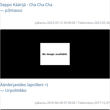
Seppo Käärijä - Cha Cha Cha
― p3ntavus
Julkaistu 2023-05-12 00:00:00 / Tallennettu 2023-05-26
Äänikirjavideo lapsilleni =)
― Urpoliitikko
Julkaistu 2016-04-28 07:30:00 / Tallennettu 2017-12-07