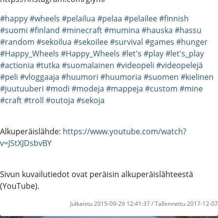
#happy
#wheels
#pelailua
#pelaa
#pelailee
#finnish
#suomi
#finland
#minecraft
#mumina
#hauska
#hassu
#random
#sekoilua
#sekoilee
#survival
#games
#hunger
#Happy_Wheels
#Happy_Wheels
#let's
#play
#let's_play
#actionia
#tutka
#suomalainen
#videopeli
#videopelejä
#peli
#vloggaaja
#huumori
#huumoria
#suomen
#kielinen
#juutuuberi
#modi
#modeja
#mappeja
#custom
#mine
#craft
#troll
#outoja
#sekoja
Alkuperäislähde:
https://www.youtube.com/watch?
v=JStXJDsbvBY
Sivun kuvailutiedot ovat peräisin alkuperäislähteestä
(YouTube).
Julkaistu 2015-09-29 12:41:37 / Tallennettu 2017-12-07