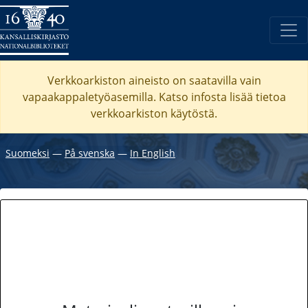
Verkkoarkiston aineisto on saatavilla vain
vapaakappaletyöasemilla. Katso
infosta
lisää tietoa
verkkoarkiston käytöstä.
Suomeksi
―
På svenska
―
In English