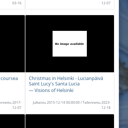
03-16
12-07
e coursea
Christmas in Helsinki - Lucianpäivä
Saint Lucy's Santa Lucia
― Visions of Helsinki
lennettu 2017-
Julkaistu 2015-12-14 00:00:00 / Tallennettu 2023-
12-07
12-18