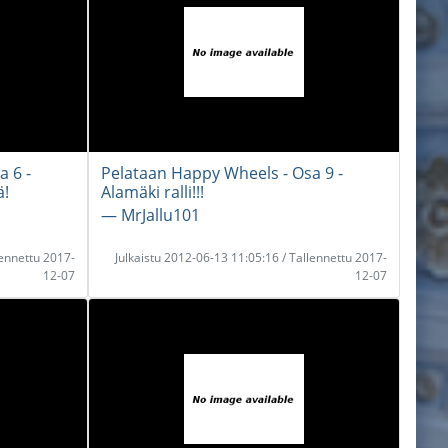
 6 -
Pelataan Happy Wheels - Osa 9 -
ä!
Alamäki ralli!!!
― MrJallu101
lennettu 2017-
Julkaistu 2012-06-13 11:05:16 / Tallennettu 2017-
12-07
12-07