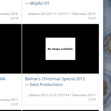
― MrJallu101
lennettu 2018-
Julkaistu 2012-07-17 12:07:11 / Tallennettu 2015-
03-16
10-27
IAN
Bamse's Christmas Special 2012
― Eetzi Productions
Julkaistu 2012-12-23 15:57:34 / Tallennettu 2017-
12-07
lennettu 2017-
12-07