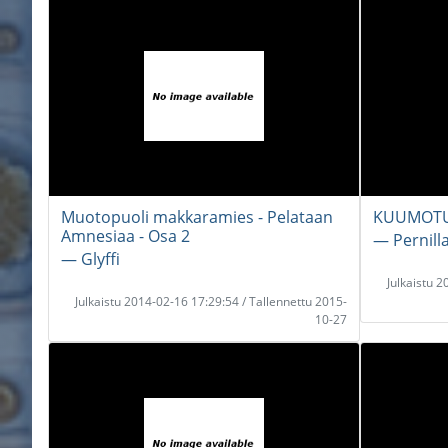
Muotopuoli makkaramies - Pelataan
KUUMOT
Amnesiaa - Osa 2
― Pernil
― Glyffi
Julkaistu 
Julkaistu 2014-02-16 17:29:54 / Tallennettu 2015-
10-27