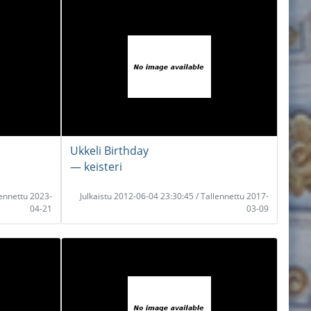
Ukkeli Birthday
― keisteri
lennettu 2023-
Julkaistu 2012-06-04 23:30:45 / Tallennettu 2017-
04-21
03-09