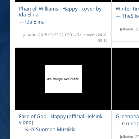
Pharrell Williams - Happy - cover by
Winter ti
Ida Elina
― TheSil
― Ida Elina
Julkaistu 
Julkaistu 2015-03-22 22:17:31 / Tallennettu 2018-
03-16
Face of God - Happy (official Helsinki-
Greenpea
video)
― Greenp
― KHY Suomen Musiikki
Julkaistu 