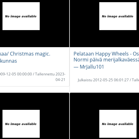
ikaa/ Christmas magic.
Pelataan Happy Wheels - Osa
Normi päivä merijalkaväess
okunnas
― MrJallu101
2009-12-05 00:00:00 / Tallennettu 2023-
04-21
Julkaistu 2012-05-25 06:01:27 / Tal