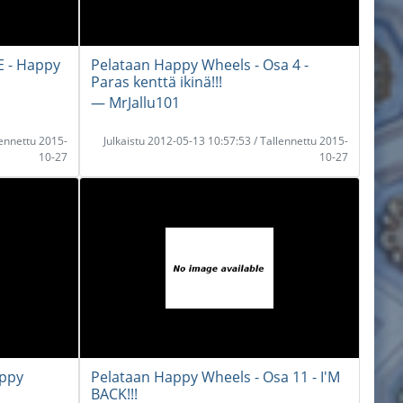
 - Happy
Pelataan Happy Wheels - Osa 4 -
Paras kenttä ikinä!!!
― MrJallu101
lennettu 2015-
Julkaistu 2012-05-13 10:57:53 / Tallennettu 2015-
10-27
10-27
appy
Pelataan Happy Wheels - Osa 11 - I'M
BACK!!!