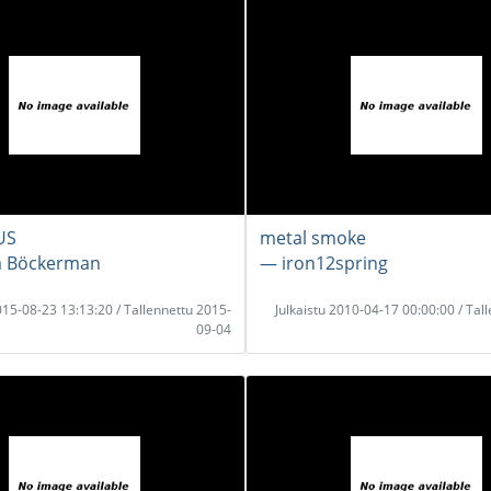
US
metal smoke
la Böckerman
― iron12spring
2015-08-23 13:13:20 / Tallennettu 2015-
Julkaistu 2010-04-17 00:00:00 / Tal
09-04