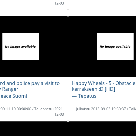
12-03
d and police pay a visit to
Happy Wheels - 5 - Obstacl
y Ranger
kerrakseen :D [HD]
eace Suomi
― Tepatus
2009-11-19 00:00:00 / Tallennettu 2021-
Julkaistu 2013-09-03 19:30:37 / Tal
12-03