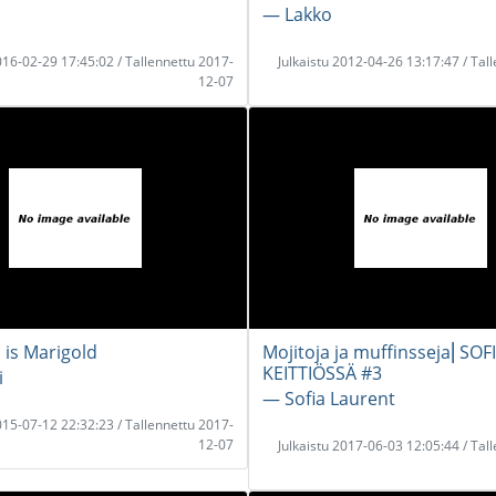
― Lakko
2016-02-29 17:45:02 / Tallennettu 2017-
Julkaistu 2012-04-26 13:17:47 / Tal
12-07
 is Marigold
Mojitoja ja muffinsseja⎜SOF
KEITTIÖSSÄ #3
i
― Sofia Laurent
2015-07-12 22:32:23 / Tallennettu 2017-
12-07
Julkaistu 2017-06-03 12:05:44 / Tal