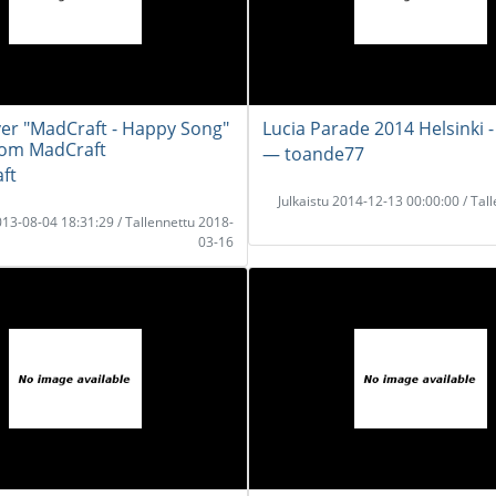
r "MadCraft - Happy Song"
Lucia Parade 2014 Helsinki -
rom MadCraft
― toande77
ft
Julkaistu 2014-12-13 00:00:00 / Tal
2013-08-04 18:31:29 / Tallennettu 2018-
03-16