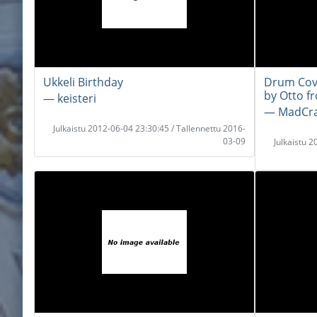
Ukkeli Birthday
Drum Cove
by Otto f
― keisteri
― MadCra
Julkaistu 2012-06-04 23:30:45 / Tallennettu 2016-
03-09
Julkaistu 