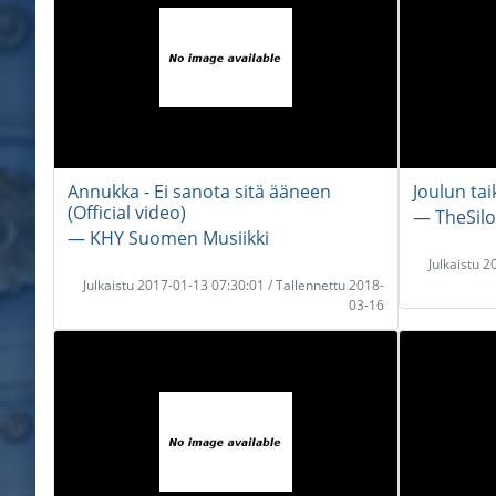
Annukka - Ei sanota sitä ääneen
Joulun ta
(Official video)
― TheSil
― KHY Suomen Musiikki
Julkaistu 
Julkaistu 2017-01-13 07:30:01 / Tallennettu 2018-
03-16