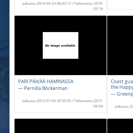
Julkaistu 2014-04-24 08:43:15 / Tallennettu 2018-
03-16
PARI PÄIVÄÄ HAMINASSA
Coast guar
the Happ
― Pernilla Böckerman
― Greenp
Julkaistu 2015-07-04 20:50:59 / Tallennettu 2015-
09-04
Julkaistu 