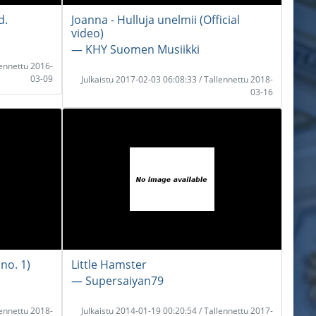
d.
Joanna - Hulluja unelmii (Official
video)
― KHY Suomen Musiikki
lennettu 2016-
03-09
Julkaistu 2017-02-03 06:08:33 / Tallennettu 2018-
03-16
no. 1)
Little Hamster
― Supersaiyan79
lennettu 2018-
Julkaistu 2014-01-19 00:20:54 / Tallennettu 2017-