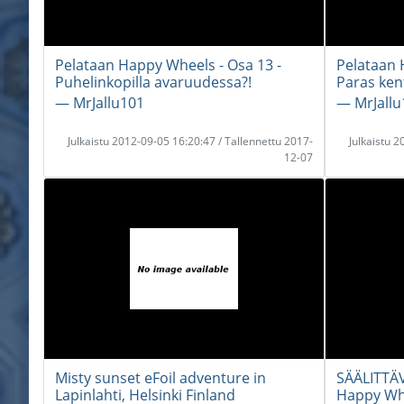
Pelataan Happy Wheels - Osa 13 -
Pelataan 
Puhelinkopilla avaruudessa?!
Paras kent
― MrJallu101
― MrJallu
Julkaistu 2012-09-05 16:20:47 / Tallennettu 2017-
Julkaistu 
12-07
Misty sunset eFoil adventure in
SÄÄLITTÄ
Lapinlahti, Helsinki Finland
Happy Wh