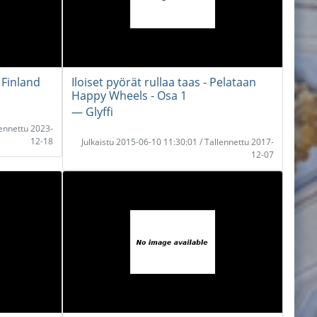
 Finland
Iloiset pyörät rullaa taas - Pelataan
Happy Wheels - Osa 1
― Glyffi
lennettu 2023-
12-18
Julkaistu 2015-06-10 11:30:01 / Tallennettu 2017-
12-07