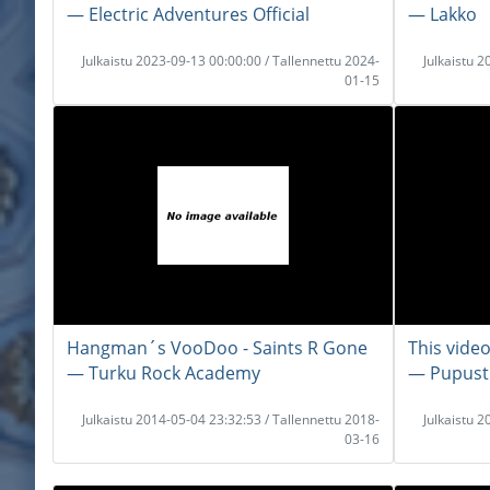
― Electric Adventures Official
― Lakko
Julkaistu 2023-09-13 00:00:00 / Tallennettu 2024-
Julkaistu 
01-15
Hangman´s VooDoo - Saints R Gone
This video
― Turku Rock Academy
― Pupust
Julkaistu 2014-05-04 23:32:53 / Tallennettu 2018-
Julkaistu 
03-16