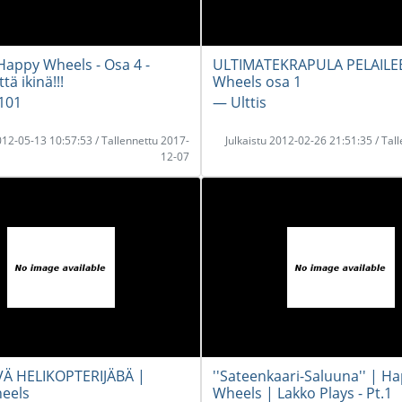
Happy Wheels - Osa 4 -
ULTIMATEKRAPULA PELAILEE
tä ikinä!!!
Wheels osa 1
101
― Ulttis
2012-05-13 10:57:53 / Tallennettu 2017-
Julkaistu 2012-02-26 21:51:35 / Tal
12-07
VÄ HELIKOPTERIJÄBÄ |
''Sateenkaari-Saluuna'' | H
eels
Wheels | Lakko Plays - Pt.1