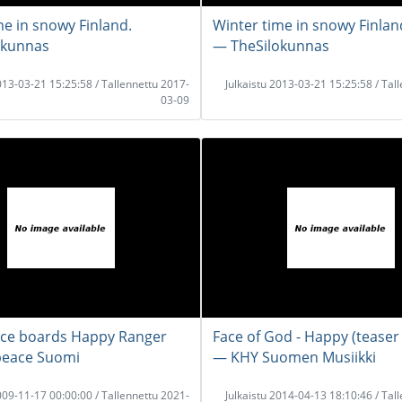
me in snowy Finland.
Winter time in snowy Finlan
okunnas
― TheSilokunnas
2013-03-21 15:25:58 / Tallennettu 2017-
Julkaistu 2013-03-21 15:25:58 / Tal
03-09
ce boards Happy Ranger
Face of God - Happy (teaser 
eace Suomi
― KHY Suomen Musiikki
2009-11-17 00:00:00 / Tallennettu 2021-
Julkaistu 2014-04-13 18:10:46 / Tal