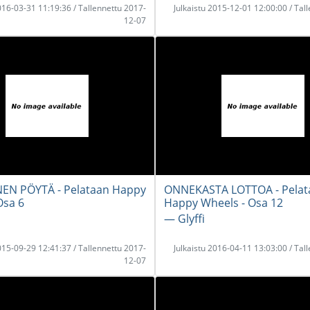
2016-03-31 11:19:36 / Tallennettu 2017-
Julkaistu 2015-12-01 12:00:00 / Tal
12-07
NEN PÖYTÄ - Pelataan Happy
ONNEKASTA LOTTOA - Pelat
Osa 6
Happy Wheels - Osa 12
― Glyffi
2015-09-29 12:41:37 / Tallennettu 2017-
Julkaistu 2016-04-11 13:03:00 / Tal
12-07