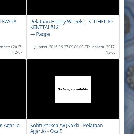
ITKÄSTÄ
Pelataan Happy Wheels | SLITHER.IO
KENTTÄ! #12
― Paqpa
lennettu 2017-
Julkaistu 2016-06-27 09:00:00 / Tallennettu 2017-
12-07
12-07
n Agar.io
Kohti kärkeä /w JKokki - Pelataan
Agar.io - Osa 5