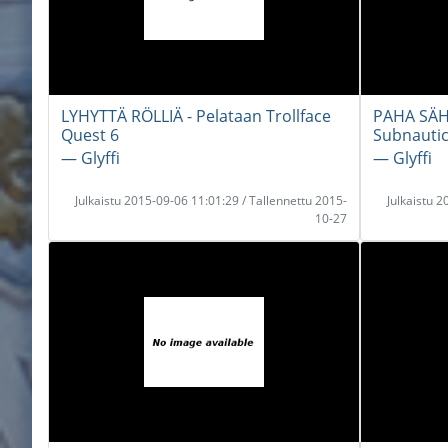
LYHYTTÄ RÖLLIÄ - Pelataan Trollface
PAHA SÄH
Quest 6
Subnautic
― Glyffi
― Glyffi
Julkaistu 2015-09-06 11:01:29 / Tallennettu 2015-
Julkaistu 
10-27