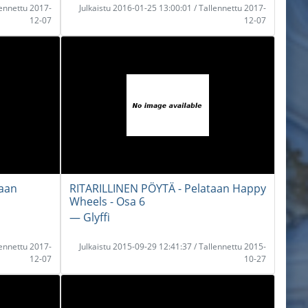
lennettu 2017-
Julkaistu 2016-01-25 13:00:01 / Tallennettu 2017-
12-07
12-07
aan
RITARILLINEN PÖYTÄ - Pelataan Happy
Wheels - Osa 6
― Glyffi
lennettu 2017-
Julkaistu 2015-09-29 12:41:37 / Tallennettu 2015-
12-07
10-27