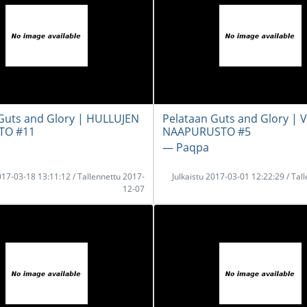
Guts and Glory | HULLUJEN
Pelataan Guts and Glory | 
TO #11
NAAPURUSTO #5
― Paqpa
2017-03-18 13:11:12 / Tallennettu 2017-
Julkaistu 2017-03-01 12:22:29 / Tal
12-07