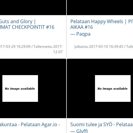
Guts and Glory |
Pelataan Happy Wheels | P
MAT CHECKPOINTIT #16
AIKAA #16
― Paqpa
2017-03-29 16:29:09 / Tallennettu 2017-
Julkaistu 2017-03-10 16:39:45 / Tal
12-07
akuntaa - Pelataan Agar.io -
Suomi tulee ja SYÖ - Pelataa
― Glyffi