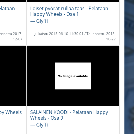
Pelataan
Iloiset pyörät rullaa taas - Pelataan
Happy Wheels - Osa 1
― Glyffi
lennettu 2017-
Julkaistu 2015-06-10 11:30:01 / Tallennettu 2015-
12-07
10-27
py Wheels
SALAINEN KOODI - Pelataan Happy
Wheels - Osa 9
― Glyffi