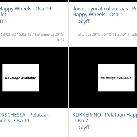
Happy Wheels - Osa 19 -
Iloiset pyörät rullaa taas - 
let!
Happy Wheels - Osa 1
101
― Glyffi
2013-02-02 15:02:12 / Tallennettu 2015-
Julkaistu 2015-06-10 11:30:01 / Tal
10-27
RSCHESSA - Pelataan
KLIKKERIINO - Pelataan Hap
els - Osa 11
- Osa 7
― Glyffi