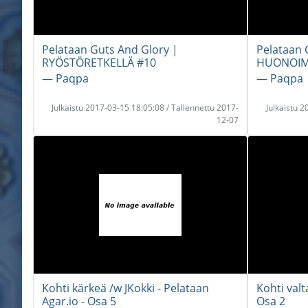
Pelataan Guts And Glory |
Pelataan 
RYÖSTÖRETKELLÄ #10
HUONOIM
― Paqpa
― Paqpa
Julkaistu 2017-03-15 18:05:08 / Tallennettu 2017-
Julkaistu 
12-07
Kohti kärkeä /w JKokki - Pelataan
Kohti valt
Agar.io - Osa 5
Osa 2