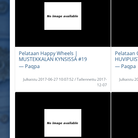
Pelataan Happy Wheels |
Pelataan 
MUSTEKKALAN KYNSISSÄ #19
HUVIPUIS
― Paqpa
― Paqpa
Julkaistu 2017-06-27 10:07:52 / Tallennettu 2017-
Julkaistu 
12-07