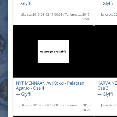
― Glyffi
― Glyffi
Julkaistu 2015-08-12 11:00:03 / Tallennettu 2017-
Julkaistu 
12-07
NYT MENNÄÄN /w JKokki - Pelataan
KARVAINEN
Agar.io - Osa 4
Osa 3
― Glyffi
― Glyffi
Julkaistu 2015-08-08 12:00:03 / Tallennettu 2015-
Julkaistu 
10-27