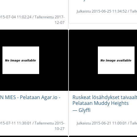
Julkaistu 2015-06-25 11:34:52 / Tal
2015-07-04 11:02:24 / Tallennettu 2017-
12-07
 MIES - Pelataan Agar.io -
Ruskeat lösähdykset taivaalt
Pelataan Muddy Heights
― Glyffi
2015-07-11 11:30:01 / Tallennettu 2015-
Julkaistu 2015-06-21 11:00:01 / Tal
10-27