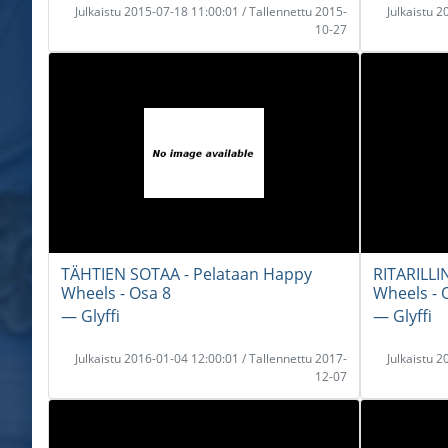
Julkaistu 2015-07-18 11:00:01 / Tallennettu 2015-
Julkaistu 
10-27
TÄHTIEN SOTAA - Pelataan Happy
RITARILLI
Wheels - Osa 8
Wheels - 
― Glyffi
― Glyffi
Julkaistu 2016-01-04 12:00:01 / Tallennettu 2017-
Julkaistu 
12-07