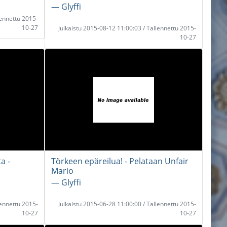
― Glyffi
lennettu 2015-
10-27
Julkaistu 2015-08-12 11:00:03 / Tallennettu 2015-
10-27
a -
Törkeen epäreilua! - Pelataan Unfair
Mario
― Glyffi
lennettu 2015-
Julkaistu 2015-06-28 11:00:00 / Tallennettu 2015-
10-27
10-27