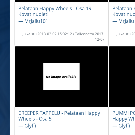
Pelataan Happy Wheels - Osa 19 -
Pelataan 
Kovat nuolet!
Kovat nuo
― MrJallu101
― MrJallu
Julkaistu 2013-02-02 15:02:12 / Tallennettu 2017-
Julkaistu 
12-07
CREEPER TAPPELU - Pelataan Happy
PUMMI PO
Wheels - Osa 5
Happy Whe
― Glyffi
― Glyffi