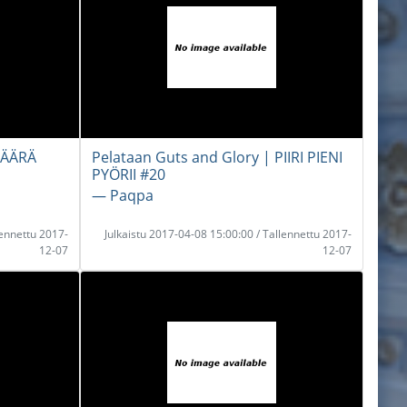
VÄÄRÄ
Pelataan Guts and Glory | PIIRI PIENI
PYÖRII #20
― Paqpa
lennettu 2017-
Julkaistu 2017-04-08 15:00:00 / Tallennettu 2017-
12-07
12-07