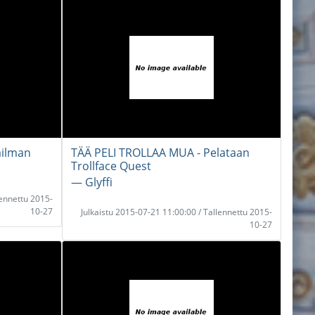
ailman
TÄÄ PELI TROLLAA MUA - Pelataan
Trollface Quest
― Glyffi
lennettu 2015-
10-27
Julkaistu 2015-07-21 11:00:00 / Tallennettu 2015-
10-27