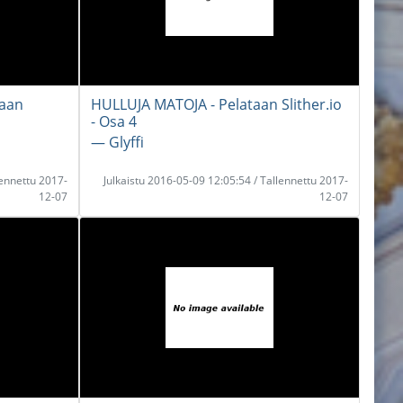
taan
HULLUJA MATOJA - Pelataan Slither.io
- Osa 4
― Glyffi
lennettu 2017-
Julkaistu 2016-05-09 12:05:54 / Tallennettu 2017-
12-07
12-07