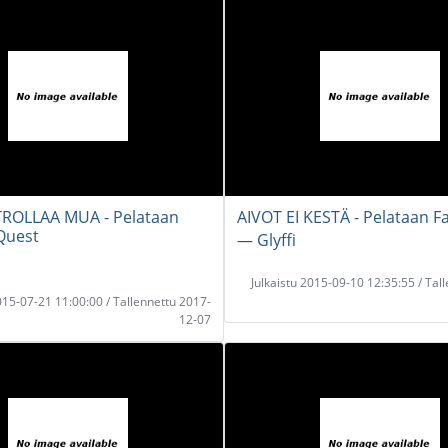
TROLLAA MUA - Pelataan
AIVOT EI KESTÄ - Pelataan F
 Quest
― Glyffi
Julkaistu 2015-09-10 12:35:55 / Tal
2015-07-21 11:00:00 / Tallennettu 2017-
12-07