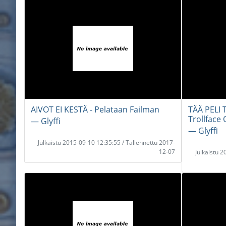
AIVOT EI KESTÄ - Pelataan Failman
TÄÄ PELI 
Trollface
― Glyffi
― Glyffi
Julkaistu 2015-09-10 12:35:55 / Tallennettu 2017-
12-07
Julkaistu 