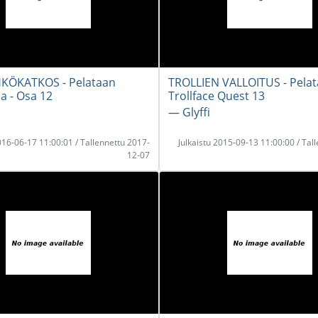
KÖKATKOS - Pelataan
TROLLIEN VALLOITUS - Pela
a - Osa 12
Trollface Quest 13
― Glyffi
2016-06-17 11:00:01 / Tallennettu 2017-
Julkaistu 2015-09-13 11:00:00 / Tal
12-07