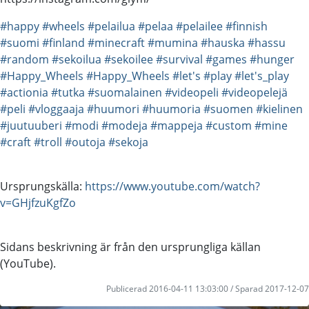
#happy
#wheels
#pelailua
#pelaa
#pelailee
#finnish
#suomi
#finland
#minecraft
#mumina
#hauska
#hassu
#random
#sekoilua
#sekoilee
#survival
#games
#hunger
#Happy_Wheels
#Happy_Wheels
#let's
#play
#let's_play
#actionia
#tutka
#suomalainen
#videopeli
#videopelejä
#peli
#vloggaaja
#huumori
#huumoria
#suomen
#kielinen
#juutuuberi
#modi
#modeja
#mappeja
#custom
#mine
#craft
#troll
#outoja
#sekoja
Ursprungskälla:
https://www.youtube.com/watch?
v=GHjfzuKgfZo
Sidans beskrivning är från den ursprungliga källan
(YouTube).
Publicerad 2016-04-11 13:03:00 / Sparad 2017-12-07