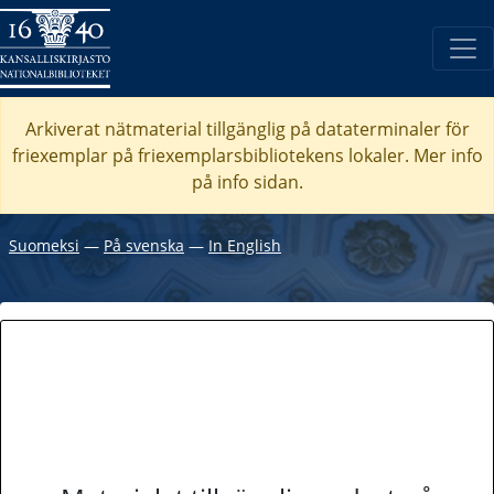
Arkiverat nätmaterial tillgänglig på dataterminaler för
friexemplar på friexemplarsbibliotekens lokaler. Mer info
på info sidan.
Suomeksi
―
På svenska
―
In English