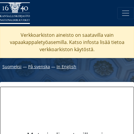
Verkkoarkiston aineisto on saatavilla vain
vapaakappaletyöasemilla. Katso
infosta
lisää tietoa
verkkoarkiston käytöstä.
Suomeksi
―
På svenska
―
In English