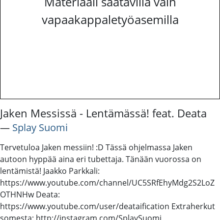
Materiaali saatavilla vain
vapaakappaletyöasemilla
Jaken Messissä - Lentämässä! feat. Deata
―
Splay Suomi
Tervetuloa Jaken messiin! :D Tässä ohjelmassa Jaken
autoon hyppää aina eri tubettaja. Tänään vuorossa on
lentämistä! Jaakko Parkkali:
https://www.youtube.com/channel/UC5SRfEhyMdg2S2LoZ
OTHNHw Deata:
https://www.youtube.com/user/deataification Extraherkut
somesta: http://instagram.com/SplaySuomi