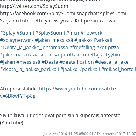
http://twitter.com/SplaySuomi
http://facebook.com/SplaySuomi snapchat: splaysuomi
Sarja on toteutettu yhteistyössä Kotipizzan kanssa.
#Splay
#Suomi
#SplaySuomi
#mcn
#network
#splaynetwork
#jaken_messissä
#Jaakko_Parkkali
#Deata_ja_jaakko_lentämässä
#freefalling
#kotipizza
#jake_matkustaa_autossa_ja_ottaa_tubettajia_kyytiin
#Jaken
#messissä
#Deata
#deataification
#deata_ja_jake
#deata_ja_jaakko_parkkali
#jaakko
#parkkali
#mikael_hertell
Alkuperäislähde:
https://www.youtube.com/watch?
v=6BRwFYT-p8g
Sivun kuvailutiedot ovat peräisin alkuperäislähteestä
(YouTube).
Julkaistu 2016-11-25 05:00:01 / Tallennettu 2017-12-07