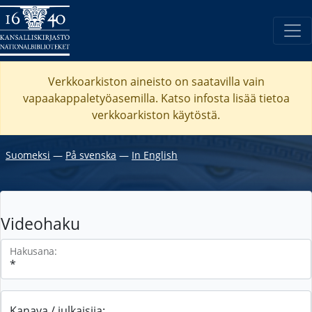
Verkkoarkiston aineisto on saatavilla vain
vapaakappaletyöasemilla. Katso
infosta
lisää tietoa
verkkoarkiston käytöstä.
Suomeksi
―
På svenska
―
In English
Videohaku
Hakusana:
Kanava / julkaisija: