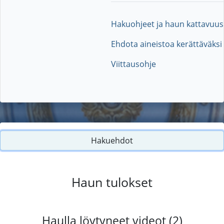
Hakuohjeet ja haun kattavuus
Ehdota aineistoa kerättäväksi
Viittausohje
Hakuehdot
Haun tulokset
Haulla löytyneet videot (2)