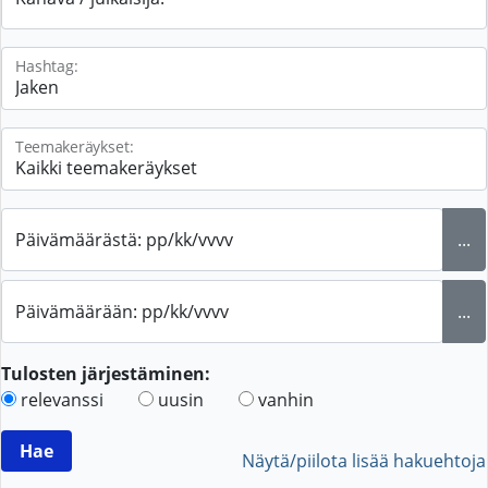
Hashtag:
Teemakeräykset:
Päivämäärästä: pp/kk/vvvv
...
Päivämäärään: pp/kk/vvvv
...
Tulosten järjestäminen:
relevanssi
uusin
vanhin
Näytä/piilota lisää hakuehtoja