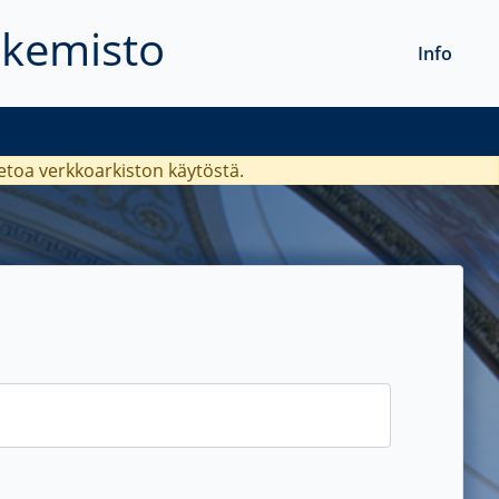
akemisto
Info
ietoa verkkoarkiston käytöstä.