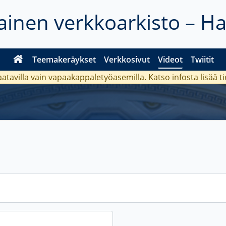
inen verkkoarkisto – H
Teemakeräykset
Verkkosivut
Videot
Twiitit
aatavilla vain vapaakappaletyöasemilla. Katso
infosta
lisää t