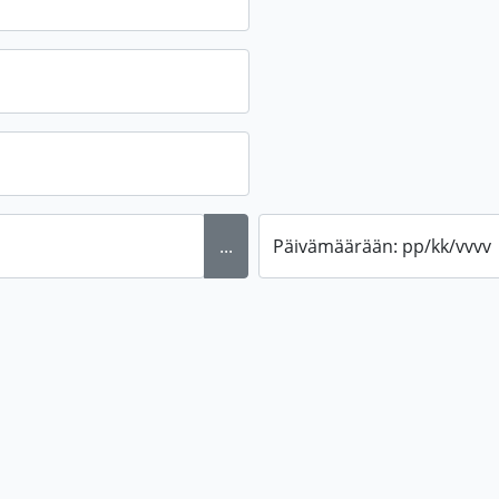
...
Päivämäärään: pp/kk/vvvv