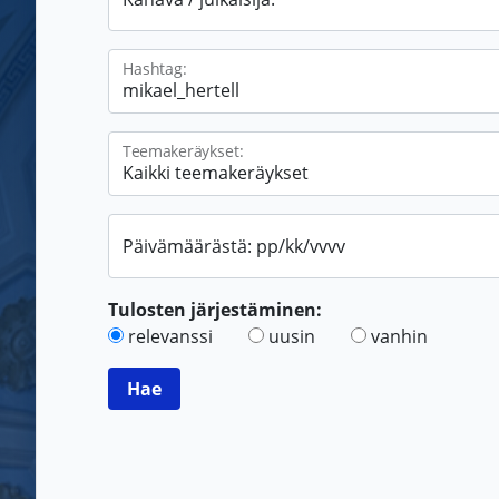
Hashtag:
Teemakeräykset:
Päivämäärästä: pp/kk/vvvv
Tulosten järjestäminen:
relevanssi
uusin
vanhin