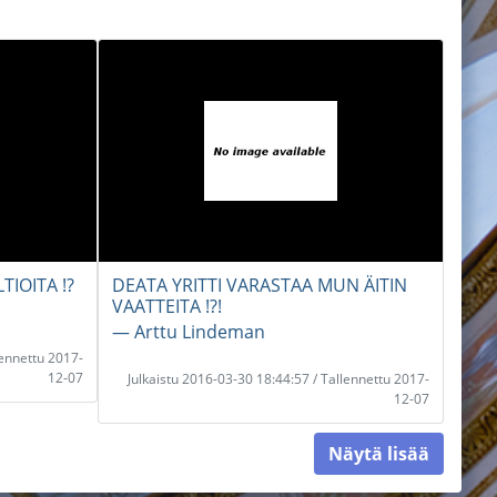
TIOITA !?
DEATA YRITTI VARASTAA MUN ÄITIN
VAATTEITA !?!
― Arttu Lindeman
lennettu 2017-
12-07
Julkaistu 2016-03-30 18:44:57 / Tallennettu 2017-
12-07
Näytä lisää