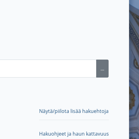
...
Näytä/piilota lisää hakuehtoja
Hakuohjeet ja haun kattavuus