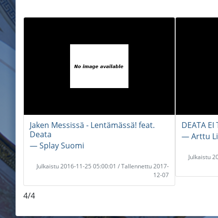
Jaken Messissä - Lentämässä! feat.
DEATA EI 
Deata
― Arttu 
― Splay Suomi
Julkaistu 
Julkaistu 2016-11-25 05:00:01 / Tallennettu 2017-
12-07
4/4