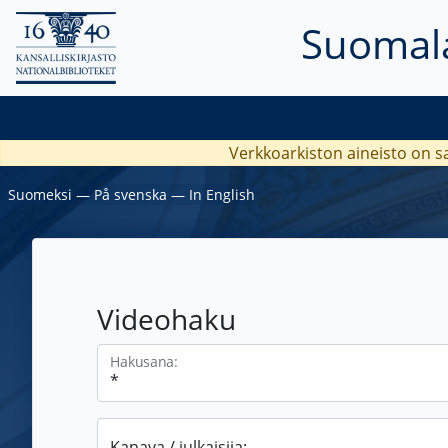
Suomala
Verkkoarkiston aineisto on s
Suomeksi
―
På svenska
―
In English
Videohaku
Hakusana:
Kanava / julkaisija: