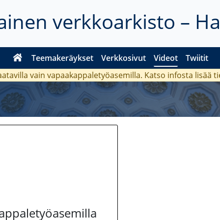
inen verkkoarkisto – H
Teemakeräykset
Verkkosivut
Videot
Twiitit
aatavilla vain vapaakappaletyöasemilla. Katso
infosta
lisää t
kappaletyöasemilla