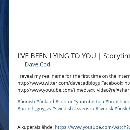
I'VE BEEN LYING TO YOU | Storyti
―
Dave Cad
I reveal my real name for the first time on the inte
http://www.twitter.com/davecadblogs Facebook: ht
http://www.youtube.com/timedtext_video?ref=sha
#finnish
#finland
#suomi
#youtubettaja
#british
#br
#british_guy_vs
#swedish
#svenska
#svensk
#finsk
Alkuperäislähde:
https://www.youtube.com/watch