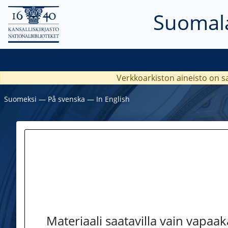
Suomala
Verkkoarkiston aineisto on s
Suomeksi
―
På svenska
―
In English
Materiaali saatavilla vain vapaa