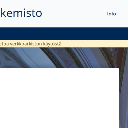
akemisto
Info
ietoa verkkoarkiston käytöstä.