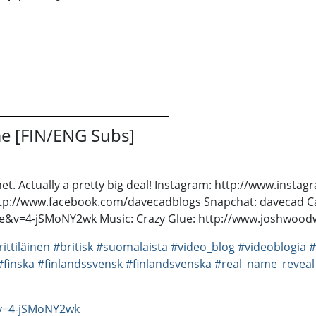
me [FIN/ENG Subs]
rnet. Actually a pretty big deal! Instagram: http://www.insta
tp://www.facebook.com/davecadblogs Snapchat: davecad Can
re&v=4-jSMoNY2wk Music: Crazy Glue: http://www.joshwoo
ittiläinen
#britisk
#suomalaista
#video_blog
#videoblogia
#
#finska
#finlandssvensk
#finlandsvenska
#real_name_reveal
?v=4-jSMoNY2wk