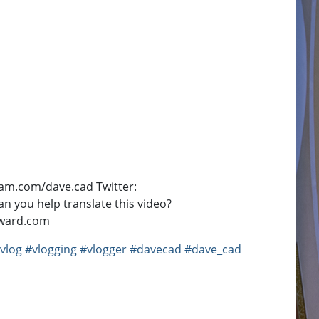
gram.com/dave.cad Twitter:
 you help translate this video?
dward.com
vlog
#vlogging
#vlogger
#davecad
#dave_cad