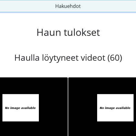
Hakuehdot
Haun tulokset
Haulla löytyneet videot (60)