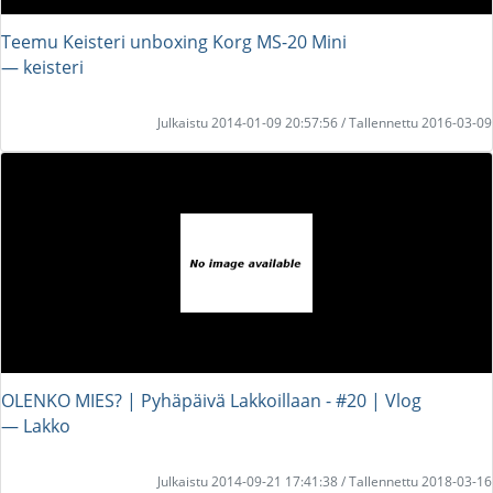
Teemu Keisteri unboxing Korg MS-20 Mini
― keisteri
Julkaistu 2014-01-09 20:57:56 / Tallennettu 2016-03-09
OLENKO MIES? | Pyhäpäivä Lakkoillaan - #20 | Vlog
― Lakko
Julkaistu 2014-09-21 17:41:38 / Tallennettu 2018-03-16