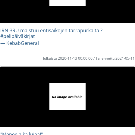
IRN BRU maistuu entisaikojen tarrapurkalta ?
#pelipäiväkirjat
― KebabGeneral
Julkaistu 2020-11-13 00:00:00 / Tallennettu 2021-05-11
"Menee aika lujaa!"