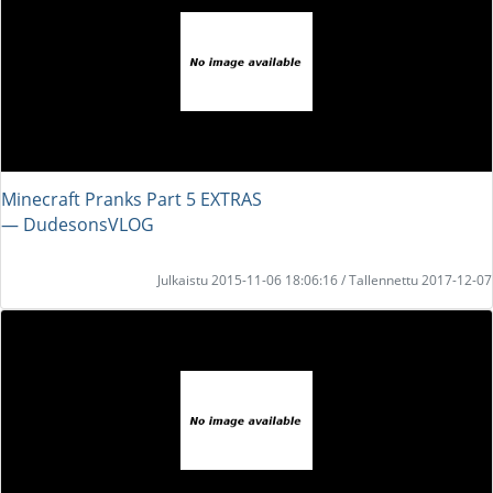
Minecraft Pranks Part 5 EXTRAS
― DudesonsVLOG
Julkaistu 2015-11-06 18:06:16 / Tallennettu 2017-12-07