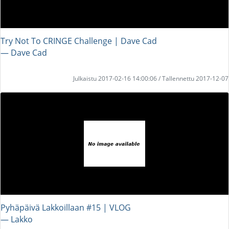
Try Not To CRINGE Challenge | Dave Cad
― Dave Cad
Julkaistu 2017-02-16 14:00:06 / Tallennettu 2017-12-07
Pyhäpäivä Lakkoillaan #15 | VLOG
― Lakko