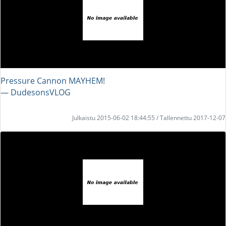
Pressure Cannon MAYHEM!
― DudesonsVLOG
Julkaistu 2015-06-02 18:44:55 / Tallennettu 2017-12-07