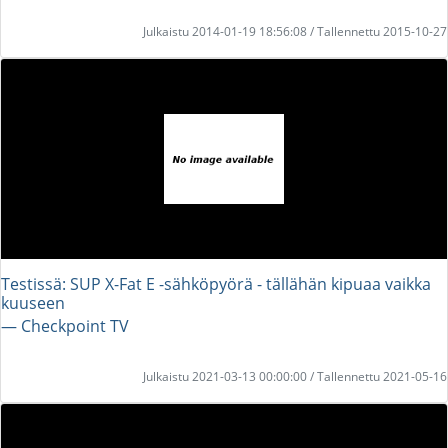
Julkaistu 2014-01-19 18:56:08 / Tallennettu 2015-10-27
Testissä: SUP X-Fat E -sähköpyörä - tällähän kipuaa vaikka
kuuseen
― Checkpoint TV
Julkaistu 2021-03-13 00:00:00 / Tallennettu 2021-05-16