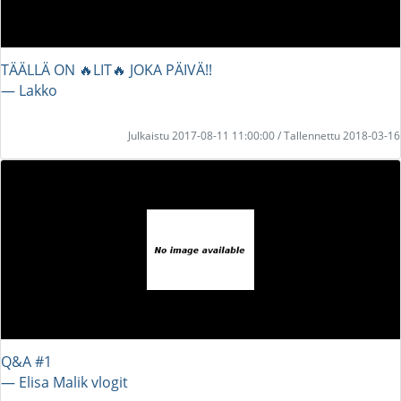
TÄÄLLÄ ON 🔥LIT🔥 JOKA PÄIVÄ!!
― Lakko
Julkaistu 2017-08-11 11:00:00 / Tallennettu 2018-03-16
Q&A #1
― Elisa Malik vlogit