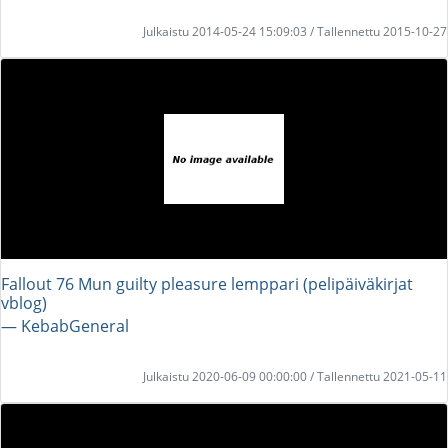
Julkaistu 2014-05-24 15:09:03 / Tallennettu 2015-10-27
Fallout 76 Mun guilty pleasure lemppari (pelipäiväkirjat
vblog)
― KebabGeneral
Julkaistu 2020-06-09 00:00:00 / Tallennettu 2021-05-11