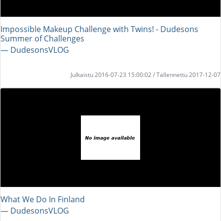
Impossible Makeup Challenge with Twins! - Dudesons
Summer of Challenges
― DudesonsVLOG
Julkaistu 2016-07-23 15:00:02 / Tallennettu 2017-12-07
What We Do In Finland
― DudesonsVLOG