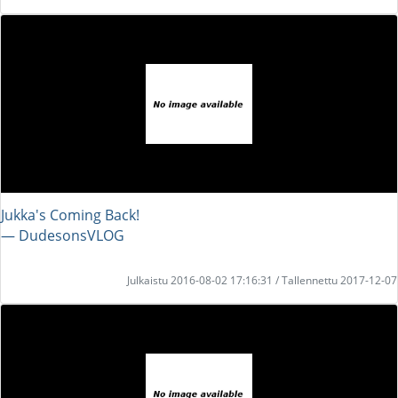
Jukka's Coming Back!
― DudesonsVLOG
Julkaistu 2016-08-02 17:16:31 / Tallennettu 2017-12-07