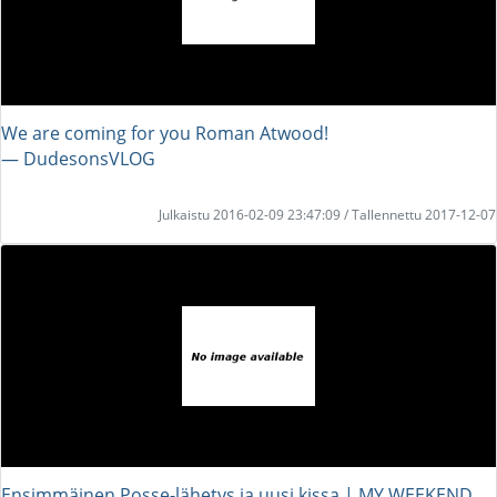
We are coming for you Roman Atwood!
― DudesonsVLOG
Julkaistu 2016-02-09 23:47:09 / Tallennettu 2017-12-07
Ensimmäinen Posse-lähetys ja uusi kissa | MY WEEKEND