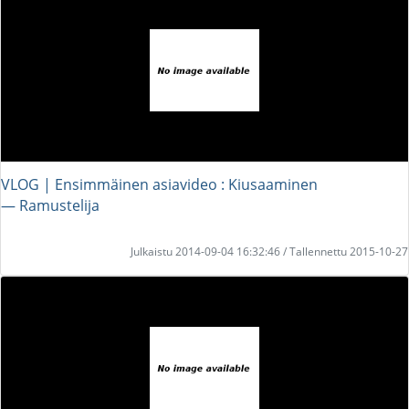
VLOG | Ensimmäinen asiavideo : Kiusaaminen
― Ramustelija
Julkaistu 2014-09-04 16:32:46 / Tallennettu 2015-10-27