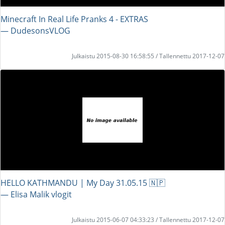
Minecraft In Real Life Pranks 4 - EXTRAS
― DudesonsVLOG
Julkaistu 2015-08-30 16:58:55 / Tallennettu 2017-12-07
HELLO KATHMANDU | My Day 31.05.15 🇳🇵
― Elisa Malik vlogit
Julkaistu 2015-06-07 04:33:23 / Tallennettu 2017-12-07