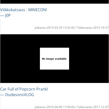
Viikkokatsaus - MINECON!
― J0P
Julkaistu 2015-03-29 13:52:43 / Tallennettu 2015-10-27
Car Full of Popcorn Prank!
― DudesonsVLOG
Julkaistu 2016-04-06 17:00:04 / Tallennettu 2017-12-07