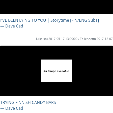
I'VE BEEN LYING TO YOU | Storytime [FIN/ENG Subs]
― Dave Cad
Julkaistu 2017-05-17 13:00:00 / Tallennettu 2017-12-07
TRYING FINNISH CANDY BARS
― Dave Cad