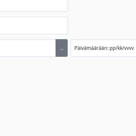
...
Päivämäärään: pp/kk/vvvv