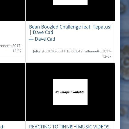
Bean Boozled Challenge feat. Tepatus!
| Dave Cad
― Dave Cad
lennettu 2017-
12-07
Julkaistu 2016-08-11 10:00:04 / Tallennettu 2017-
12-07
ad
REACTING TO FINNISH MUSIC VIDEOS