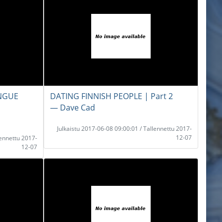
ONGUE
DATING FINNISH PEOPLE | Part 2
― Dave Cad
Julkaistu 2017-06-08 09:00:01 / Tallennettu 2017-
12-07
lennettu 2017-
12-07