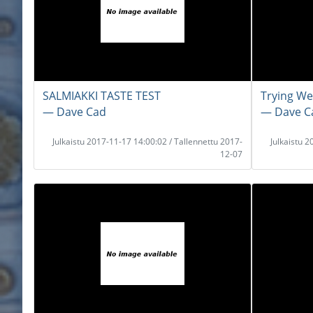
SALMIAKKI TASTE TEST
Trying We
― Dave Cad
― Dave C
Julkaistu 2017-11-17 14:00:02 / Tallennettu 2017-
Julkaistu 
12-07