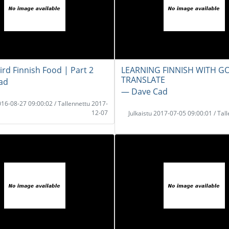
ird Finnish Food | Part 2
LEARNING FINNISH WITH G
TRANSLATE
ad
― Dave Cad
2016-08-27 09:00:02 / Tallennettu 2017-
12-07
Julkaistu 2017-07-05 09:00:01 / Tal