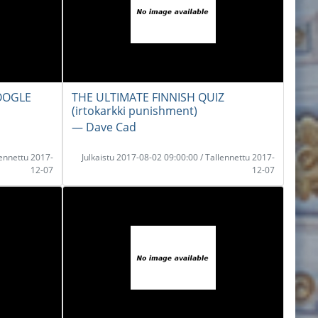
OOGLE
THE ULTIMATE FINNISH QUIZ
(irtokarkki punishment)
― Dave Cad
lennettu 2017-
Julkaistu 2017-08-02 09:00:00 / Tallennettu 2017-
12-07
12-07