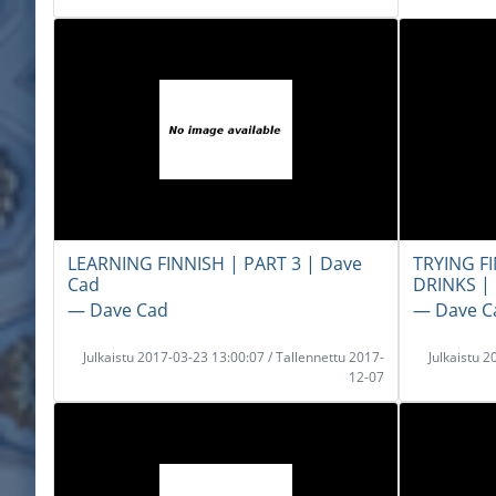
LEARNING FINNISH | PART 3 | Dave
TRYING F
Cad
DRINKS | 
― Dave Cad
― Dave C
Julkaistu 2017-03-23 13:00:07 / Tallennettu 2017-
Julkaistu 
12-07