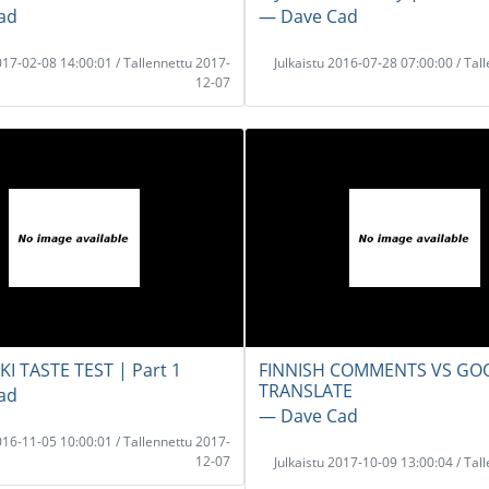
ad
― Dave Cad
2017-02-08 14:00:01 / Tallennettu 2017-
Julkaistu 2016-07-28 07:00:00 / Tal
12-07
I TASTE TEST | Part 1
FINNISH COMMENTS VS GO
TRANSLATE
ad
― Dave Cad
2016-11-05 10:00:01 / Tallennettu 2017-
12-07
Julkaistu 2017-10-09 13:00:04 / Tal