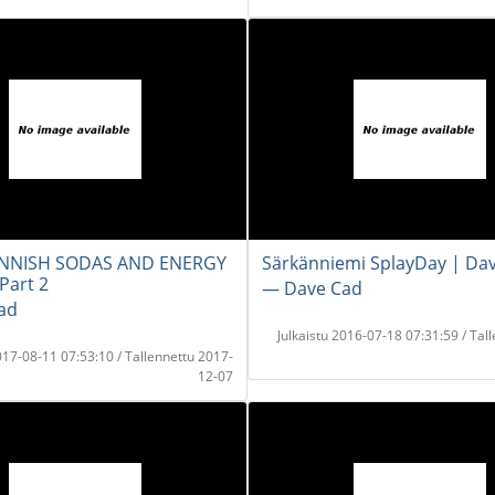
INNISH SODAS AND ENERGY
Särkänniemi SplayDay | Da
Part 2
― Dave Cad
ad
Julkaistu 2016-07-18 07:31:59 / Tal
2017-08-11 07:53:10 / Tallennettu 2017-
12-07