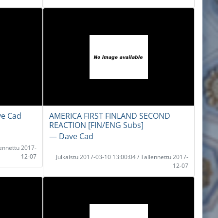
ve Cad
AMERICA FIRST FINLAND SECOND
REACTION [FIN/ENG Subs]
― Dave Cad
lennettu 2017-
12-07
Julkaistu 2017-03-10 13:00:04 / Tallennettu 2017-
12-07