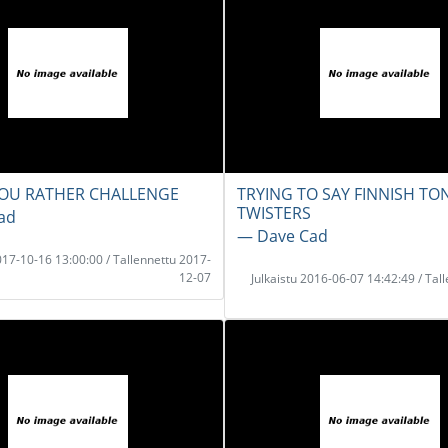
OU RATHER CHALLENGE
TRYING TO SAY FINNISH T
TWISTERS
ad
― Dave Cad
2017-10-16 13:00:00 / Tallennettu 2017-
12-07
Julkaistu 2016-06-07 14:42:49 / Tal