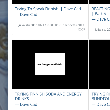
Trying To Speak Finnish! | Dave Cad
REACTING
| Part 5
― Dave Cad
― Dave C
Julkaistu 2016-06-17 09:00:01 / Tallennettu 2017-
12-07
Julkaistu 
TRYING FINNISH SODA AND ENERGY
TRYING F
DRINKS
BLINDFO
― Dave Cad
― Dave C