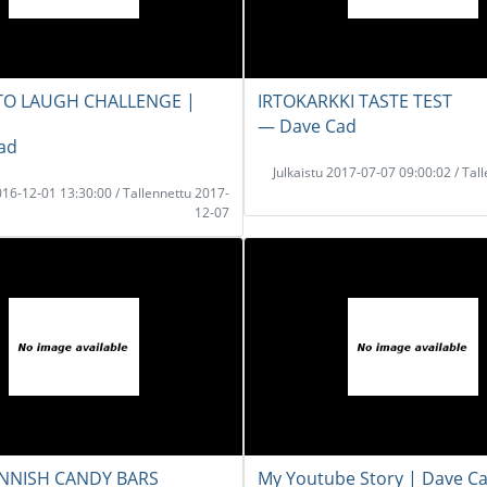
TO LAUGH CHALLENGE |
IRTOKARKKI TASTE TEST
― Dave Cad
ad
Julkaistu 2017-07-07 09:00:02 / Tal
2016-12-01 13:30:00 / Tallennettu 2017-
12-07
INNISH CANDY BARS
My Youtube Story | Dave C