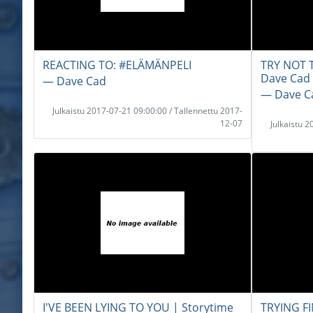
REACTING TO: #ELÄMÄNPELI
TRY NOT 
Dave Cad
― Dave Cad
― Dave C
Julkaistu 2017-07-21 09:00:00 / Tallennettu 2017-
12-07
Julkaistu 
I'VE BEEN LYING TO YOU | Storytime
TRYING F