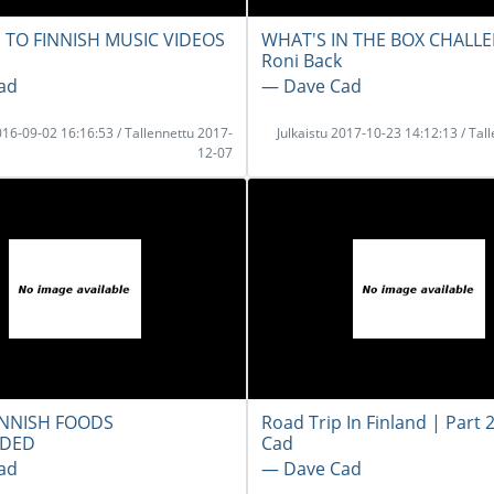
 TO FINNISH MUSIC VIDEOS
WHAT'S IN THE BOX CHALLE
Roni Back
ad
― Dave Cad
2016-09-02 16:16:53 / Tallennettu 2017-
Julkaistu 2017-10-23 14:12:13 / Tal
12-07
INNISH FOODS
Road Trip In Finland | Part 
LDED
Cad
ad
― Dave Cad