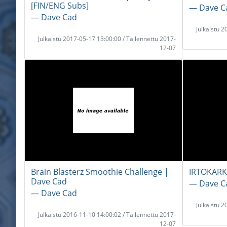
[FIN/ENG Subs]
― Dave C
― Dave Cad
Julkaistu 
Julkaistu 2017-05-17 13:00:00 / Tallennettu 2017-
12-07
Brain Blasterz Smoothie Challenge |
IRTOKARKK
Dave Cad
― Dave C
― Dave Cad
Julkaistu 
Julkaistu 2016-11-10 14:00:02 / Tallennettu 2017-
12-07