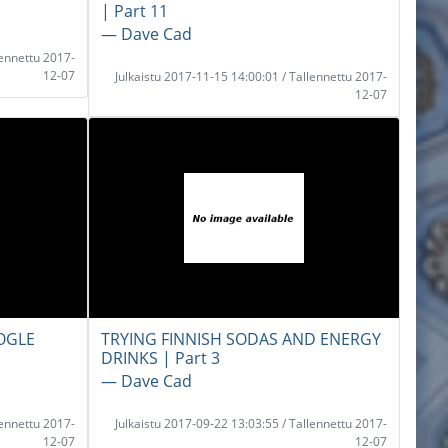
| Part 11
― Dave Cad
lennettu 2017-
12-07
Julkaistu 2017-11-15 14:00:01 / Tallennettu 2017-
12-07
OGLE
TRYING FINNISH SODAS AND ENERGY
DRINKS | Part 3
― Dave Cad
lennettu 2017-
Julkaistu 2017-09-22 13:03:55 / Tallennettu 2017-
12-07
12-07