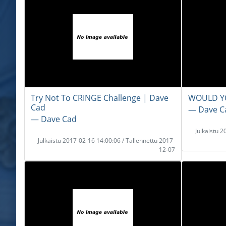
Try Not To CRINGE Challenge | Dave
WOULD Y
Cad
― Dave C
― Dave Cad
Julkaistu 
Julkaistu 2017-02-16 14:00:06 / Tallennettu 2017-
12-07