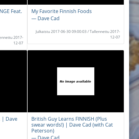
NGE Feat.
My Favorite Finnish Foods
― Dave Cad
Julkaistu 2017-06-30 09:00:03 / Tallennettu 2017-
12-07
lennettu 2017-
12-07
2 | Dave
British Guy Learns FINNISH (Plus
swear words!) | Dave Cad (with Cat
Peterson)
― Dave Cad