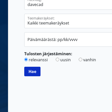
Teemakeräykset:
Päivämäärästä: pp/kk/vvvv
Tulosten järjestäminen:
relevanssi
uusin
vanhin