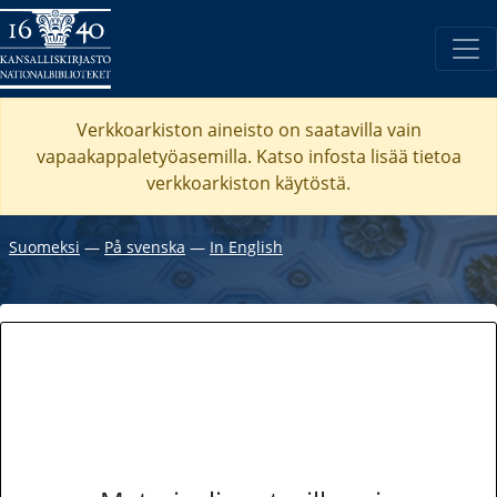
Verkkoarkiston aineisto on saatavilla vain
vapaakappaletyöasemilla. Katso
infosta
lisää tietoa
verkkoarkiston käytöstä.
Suomeksi
―
På svenska
―
In English