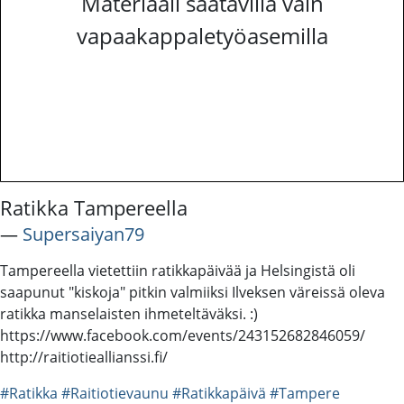
Materiaali saatavilla vain
vapaakappaletyöasemilla
Ratikka Tampereella
―
Supersaiyan79
Tampereella vietettiin ratikkapäivää ja Helsingistä oli
saapunut "kiskoja" pitkin valmiiksi Ilveksen väreissä oleva
ratikka manselaisten ihmeteltäväksi. :)
https://www.facebook.com/events/243152682846059/
http://raitiotieallianssi.fi/
#Ratikka
#Raitiotievaunu
#Ratikkapäivä
#Tampere