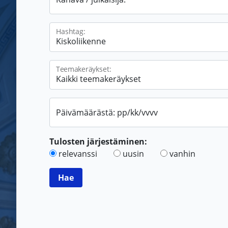
Hashtag:
Teemakeräykset:
Päivämäärästä: pp/kk/vvvv
Tulosten järjestäminen:
relevanssi
uusin
vanhin