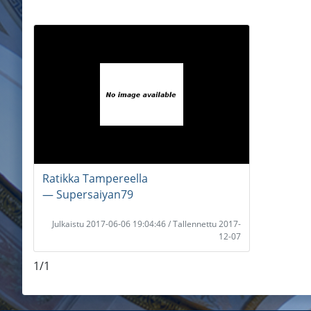
Ratikka Tampereella
― Supersaiyan79
Julkaistu 2017-06-06 19:04:46 / Tallennettu 2017-
12-07
1/1