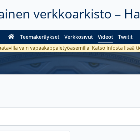
inen verkkoarkisto – H
Teemakeräykset
Verkkosivut
Videot
Twiitit
aatavilla vain vapaakappaletyöasemilla. Katso
infosta
lisää t