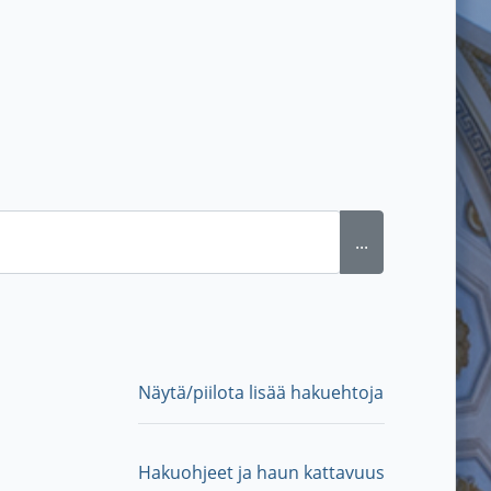
...
Näytä/piilota lisää hakuehtoja
Hakuohjeet ja haun kattavuus