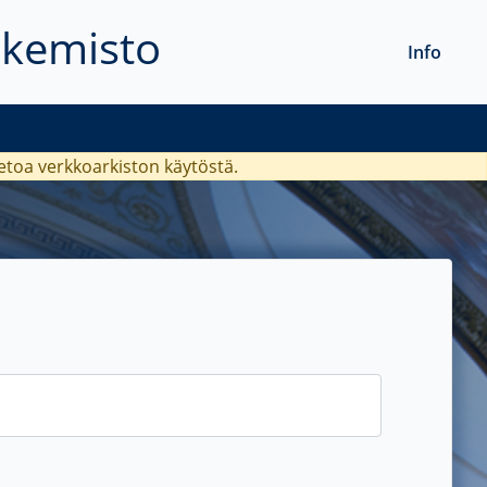
akemisto
Info
ietoa verkkoarkiston käytöstä.