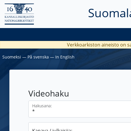
Suomala
Verkkoarkiston aineisto on s
Suomeksi
―
På svenska
―
In English
Videohaku
Hakusana:
Kanava / julkaisija: