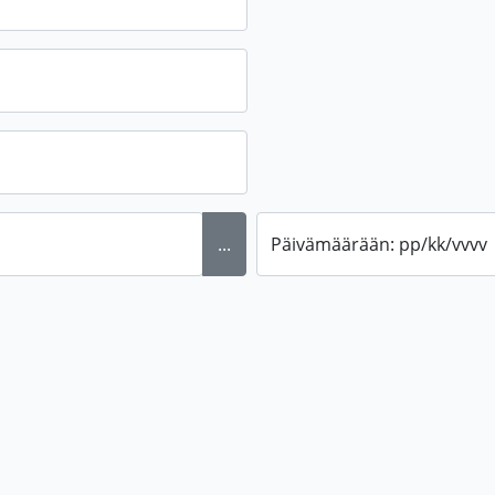
...
Päivämäärään: pp/kk/vvvv