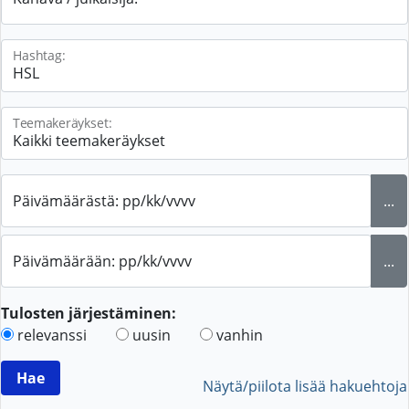
Hashtag:
Teemakeräykset:
Päivämäärästä: pp/kk/vvvv
...
Päivämäärään: pp/kk/vvvv
...
Tulosten järjestäminen:
relevanssi
uusin
vanhin
Näytä/piilota lisää hakuehtoja