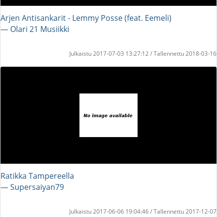
Arjen Antisankarit - Lemmy Posse (feat. Eemeli)
― Olari 21 Musiikki
Julkaistu 2017-07-03 13:27:12 / Tallennettu 2018-03-16
Ratikka Tampereella
― Supersaiyan79
Julkaistu 2017-06-06 19:04:46 / Tallennettu 2017-12-07