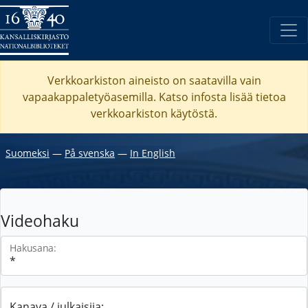
Verkkoarkiston aineisto on saatavilla vain
vapaakappaletyöasemilla. Katso
infosta
lisää tietoa
verkkoarkiston käytöstä.
Suomeksi
―
På svenska
―
In English
Videohaku
Hakusana:
Kanava / julkaisija: