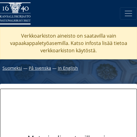
Verkkoarkiston aineisto on saatavilla vain
vapaakappaletyöasemilla. Katso
infosta
lisää tietoa
verkkoarkiston käytöstä.
Suomeksi
―
På svenska
―
In English