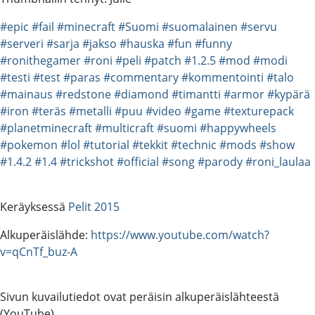
#epic
#fail
#minecraft
#Suomi
#suomalainen
#servu
#serveri
#sarja
#jakso
#hauska
#fun
#funny
#ronithegamer
#roni
#peli
#patch
#1.2.5
#mod
#modi
#testi
#test
#paras
#commentary
#kommentointi
#talo
#mainaus
#redstone
#diamond
#timantti
#armor
#kypärä
#iron
#teräs
#metalli
#puu
#video
#game
#texturepack
#planetminecraft
#multicraft
#suomi
#happywheels
#pokemon
#lol
#tutorial
#tekkit
#technic
#mods
#show
#1.4.2
#1.4
#trickshot
#official
#song
#parody
#roni_laulaa
Keräyksessä
Pelit 2015
Alkuperäislähde:
https://www.youtube.com/watch?
v=qCnTf_buz-A
Sivun kuvailutiedot ovat peräisin alkuperäislähteestä
(YouTube).