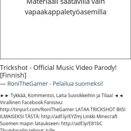
Materiaali saatavilla vain
vapaakappaletyöasemilla
Trickshot - Official Music Video Parody!
[Finnish]
―
RoniTheGamer - Pelailua suomeksi!
►► Tykkää, Kommentoi, Laita Suosikkeihin ja Tilaa! ◄◄
Virallinen Facebook Fanisivu:
http://tinyurl.com/RoniTheGamer LATAA TRICKSHOT BIISI
ILMAISEKSI TÄSTÄ: http://adf.ly/EYZmj Linkki Minecraft
Suomen mapin lataukseen: http://adf.ly/E81bC
Thumbnailin tehnyt: Julle