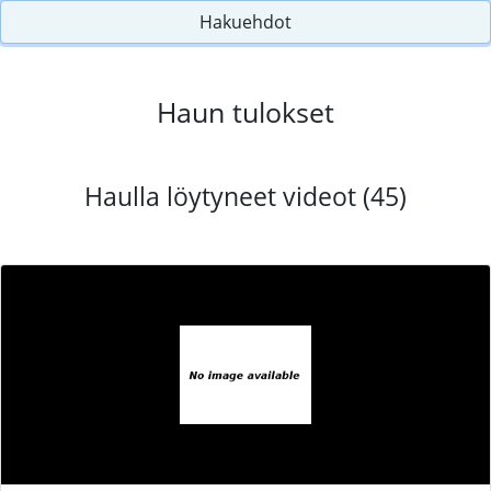
Hakuehdot
Haun tulokset
Haulla löytyneet videot (45)