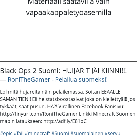
Materiaali saatavilla vain
vapaakappaletyöasemilla
Black Ops 2 Suomi: HUIJARIT JÄI KIINNI!!!
―
RoniTheGamer - Pelailua suomeksi!
Lol mitä hujareita näin pelailemassa. Soitan EEAALLE
SAMAN TIEN!! Eli he statsboostasivat joka on kiellettyä!!! Jos
tykkäät, saat pusun. HÄ?! Virallinen Facebook Fanisivu:
http://tinyurl.com/RoniTheGamer Linkki Minecraft Suomen
mapin lataukseen: http://adf.ly/E81bC
#epic
#fail
#minecraft
#Suomi
#suomalainen
#servu