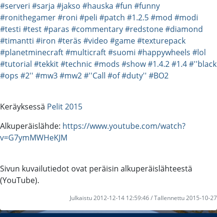
#serveri
#sarja
#jakso
#hauska
#fun
#funny
#ronithegamer
#roni
#peli
#patch
#1.2.5
#mod
#modi
#testi
#test
#paras
#commentary
#redstone
#diamond
#timantti
#iron
#teräs
#video
#game
#texturepack
#planetminecraft
#multicraft
#suomi
#happywheels
#lol
#tutorial
#tekkit
#technic
#mods
#show
#1.4.2
#1.4
#''black
#ops
#2''
#mw3
#mw2
#''Call
#of
#duty''
#BO2
Keräyksessä
Pelit 2015
Alkuperäislähde:
https://www.youtube.com/watch?
v=G7ymMWHeKJM
Sivun kuvailutiedot ovat peräisin alkuperäislähteestä
(YouTube).
Julkaistu 2012-12-14 12:59:46 / Tallennettu 2015-10-27