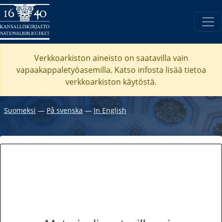
Verkkoarkiston aineisto on saatavilla vain
vapaakappaletyöasemilla. Katso
infosta
lisää tietoa
verkkoarkiston käytöstä.
Suomeksi
―
På svenska
―
In English