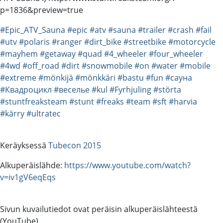
p=1836&preview=true
#Epic_ATV_Sauna
#epic
#atv
#sauna
#trailer
#crash
#fail
#utv
#polaris
#ranger
#dirt_bike
#streetbike
#motorcycle
#mayhem
#getaway
#quad
#4_wheeler
#four_wheeler
#4wd
#off_road
#dirt
#snowmobile
#on
#water
#mobile
#extreme
#mönkijä
#mönkkäri
#bastu
#fun
#сауна
#Квадроцикл
#веселье
#kul
#Fyrhjuling
#störta
#stuntfreaksteam
#stunt
#freaks
#team
#sft
#harvia
#kärry
#ultratec
Keräyksessä
Tubecon 2015
Alkuperäislähde:
https://www.youtube.com/watch?
v=iv1gV6eqEqs
Sivun kuvailutiedot ovat peräisin alkuperäislähteestä
(YouTube).