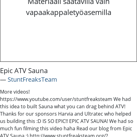
Materiaali saatavilla vain
vapaakappaletyöasemilla
Epic ATV Sauna
―
StuntFreaksTeam
More videos!
https://www.youtube.com/user/stuntfreaksteam We had
this idea to built Sauna what you can drag behind ATV!
Thanks for our sponsors Harvia and Ultratec who helped
us building this :D IS SO EPIC!! EPIC ATV SAUNA! We had so
much fun filming this video haha Read our blog from Epic
ATV Sauna :) http://www.stuntfreaksteam.org/?