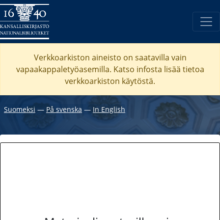
Verkkoarkiston aineisto on saatavilla vain
vapaakappaletyöasemilla. Katso
infosta
lisää tietoa
verkkoarkiston käytöstä.
Suomeksi
―
På svenska
―
In English