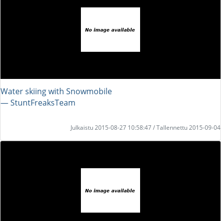
Water skiing with Snowmobile
― StuntFreaksTeam
Julkaistu 2015-08-27 10:58:47 / Tallennettu 2015-09-04