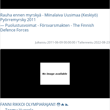
Rauha ennen myrskyä - Miinalaiva Uusimaa (Keskiyö)
Pyörremyrsky 2011
― Puolustusvoimat - Försvarsmakten - The Finnish
Defence Forces
Julkaistu 2011-06-09 00:00:00 / Tallennettu 2022-08-23
FANNI RIKKOI OLYMPIARAJAN!! 😳🔥🏊
― Teemu Vuorela