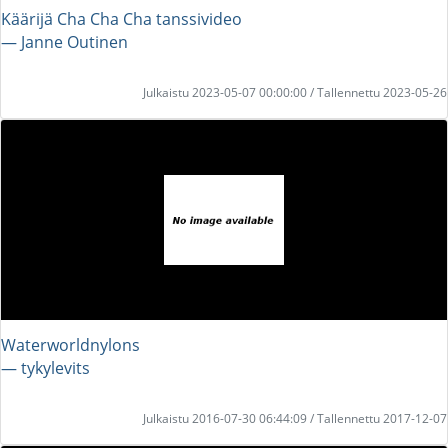
Käärijä Cha Cha Cha tanssivideo
― Janne Outinen
Julkaistu 2023-05-07 00:00:00 / Tallennettu 2023-05-26
Waterworldnylons
― tykylevits
Julkaistu 2016-07-30 06:44:09 / Tallennettu 2017-12-07