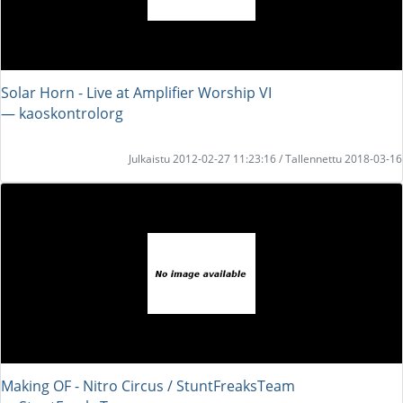
Solar Horn - Live at Amplifier Worship VI
― kaoskontrolorg
Julkaistu 2012-02-27 11:23:16 / Tallennettu 2018-03-16
Making OF - Nitro Circus / StuntFreaksTeam