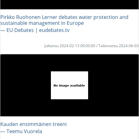
Pirkko Ruohonen Lerner debates water protection and
sustainable management in Europe
― EU Debates | eudebates.tv
Julkaistu 2024-02-13 00:00:00 / Tallennettu 2024-06-03
Kauden ensimmäinen treeni
― Teemu Vuorela