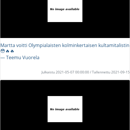
Martta voitti Olympialaisten kolminkertaisen kultamitalistin
😳🔥🔥
― Teemu Vuorela
Julkaistu 2021-05-07 00:00:00 / Tallennettu 2021-09-15