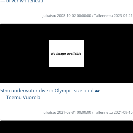
― oliver whitehead
Julkaistu 2008-10-02 00:00:00 / Tallennettu 2023-04-21
50m underwater dive in Olympic size pool 🐋
― Teemu Vuorela
Julkaistu 2021-03-31 00:00:00 / Tallennettu 2021-09-15