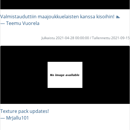
Valmistauduttiin maajoukkuelaisten kanssa kisoihin! 🏊
― Teemu Vuorela
Julkaistu 2021-04-28 00:00:00 / Tallennettu 2021-09-15
Texture pack updates!
― MrJallu101