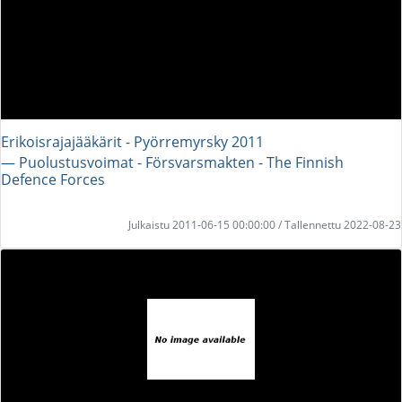
Erikoisrajajääkärit - Pyörremyrsky 2011
― Puolustusvoimat - Försvarsmakten - The Finnish
Defence Forces
Julkaistu 2011-06-15 00:00:00 / Tallennettu 2022-08-23