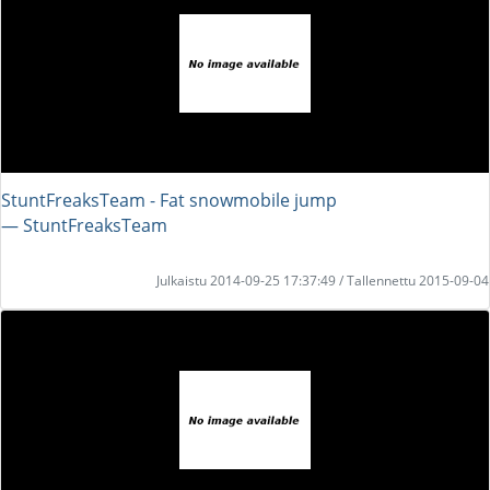
StuntFreaksTeam - Fat snowmobile jump
― StuntFreaksTeam
Julkaistu 2014-09-25 17:37:49 / Tallennettu 2015-09-04