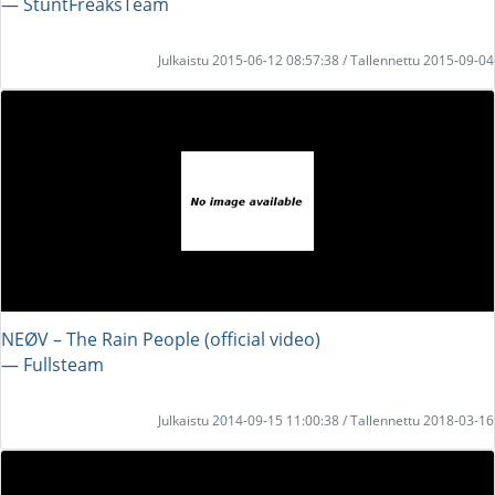
― StuntFreaksTeam
Julkaistu 2015-06-12 08:57:38 / Tallennettu 2015-09-04
NEØV – The Rain People (official video)
― Fullsteam
Julkaistu 2014-09-15 11:00:38 / Tallennettu 2018-03-16