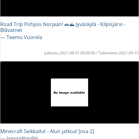
Road Trip Pohjois Norjaan! 🚗⛰️ Jyväskylä - Kilpisjärvi -
Blåvatnet
― Teemu Vuorela
Julkaistu 2021-08-01 00:00:00 / Tallennettu 2021-09-15
Minecraft Seikkailut - Alun jatkoa! [osa 2]
― JanssoNzoikki