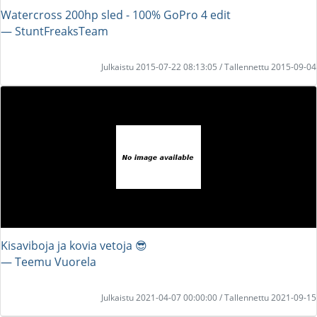
Watercross 200hp sled - 100% GoPro 4 edit
― StuntFreaksTeam
Julkaistu 2015-07-22 08:13:05 / Tallennettu 2015-09-04
Kisaviboja ja kovia vetoja 😎
― Teemu Vuorela
Julkaistu 2021-04-07 00:00:00 / Tallennettu 2021-09-15