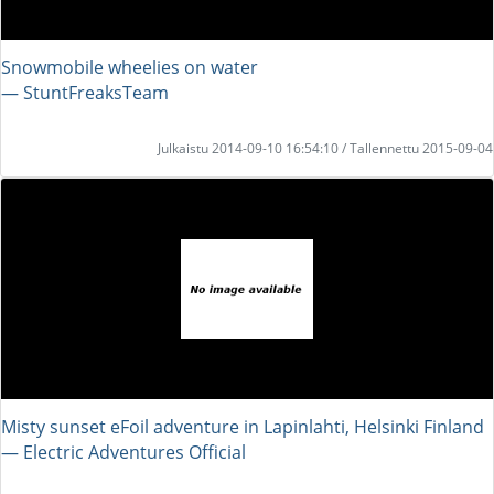
Snowmobile wheelies on water
― StuntFreaksTeam
Julkaistu 2014-09-10 16:54:10 / Tallennettu 2015-09-04
Misty sunset eFoil adventure in Lapinlahti, Helsinki Finland
― Electric Adventures Official