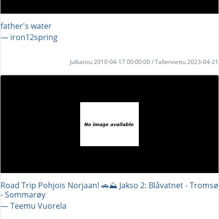
father's water
― iron12spring
Julkaistu 2010-04-17 00:00:00 / Tallennettu 2023-04-21
Road Trip Pohjois Norjaan! 🚗⛰️ Jakso 2: Blåvatnet - Tromsø
- Sommarøy
― Teemu Vuorela