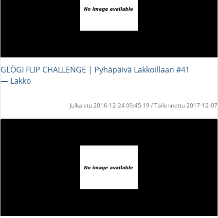
GLÖGI FLIP CHALLENGE | Pyhäpäivä Lakkoillaan #41
― Lakko
Julkaistu 2016-12-24 09:45:19 / Tallennettu 2017-12-07