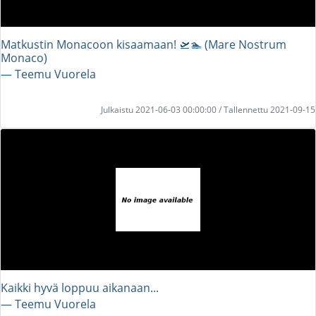
Matkustin Monacoon kisaamaan! 🛫🏊 (Mare Nostrum
Monaco)
― Teemu Vuorela
Julkaistu 2021-06-03 00:00:00 / Tallennettu 2021-09-15
Kaikki hyvä loppuu aikanaan...
― Teemu Vuorela