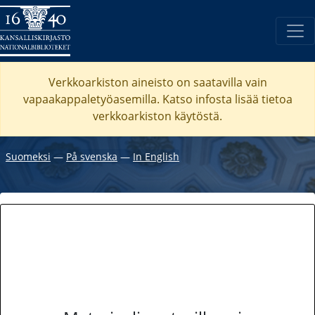
Verkkoarkiston aineisto on saatavilla vain
vapaakappaletyöasemilla. Katso
infosta
lisää tietoa
verkkoarkiston käytöstä.
Suomeksi
―
På svenska
―
In English