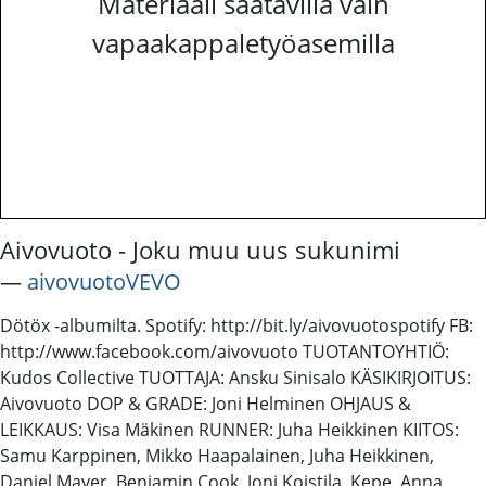
Materiaali saatavilla vain
vapaakappaletyöasemilla
Aivovuoto - Joku muu uus sukunimi
―
aivovuotoVEVO
Dötöx -albumilta. Spotify: http://bit.ly/aivovuotospotify FB:
http://www.facebook.com/aivovuoto TUOTANTOYHTIÖ:
Kudos Collective TUOTTAJA: Ansku Sinisalo KÄSIKIRJOITUS:
Aivovuoto DOP & GRADE: Joni Helminen OHJAUS &
LEIKKAUS: Visa Mäkinen RUNNER: Juha Heikkinen KIITOS:
Samu Karppinen, Mikko Haapalainen, Juha Heikkinen,
Daniel Mayer, Benjamin Cook, Joni Koistila, Kepe, Anna