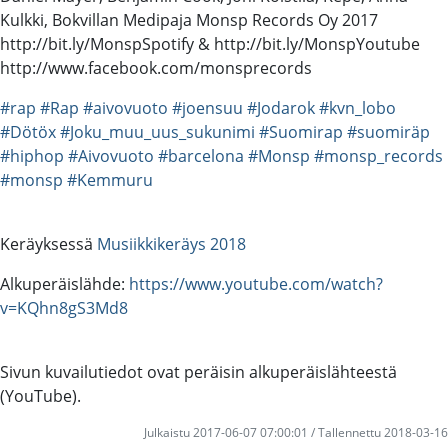
Kulkki, Bokvillan Medipaja Monsp Records Oy 2017
http://bit.ly/MonspSpotify & http://bit.ly/MonspYoutube
http://www.facebook.com/monsprecords
#rap
#Rap
#aivovuoto
#joensuu
#Jodarok
#kvn_lobo
#Dötöx
#Joku_muu_uus_sukunimi
#Suomirap
#suomiräp
#hiphop
#Aivovuoto
#barcelona
#Monsp
#monsp_records
#monsp
#Kemmuru
Keräyksessä
Musiikkikeräys 2018
Alkuperäislähde:
https://www.youtube.com/watch?
v=KQhn8gS3Md8
Sivun kuvailutiedot ovat peräisin alkuperäislähteestä
(YouTube).
Julkaistu 2017-06-07 07:00:01 / Tallennettu 2018-03-16