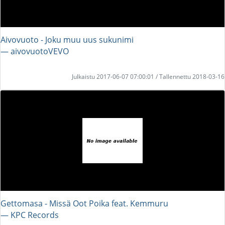
Aivovuoto - Joku muu uus sukunimi
― aivovuotoVEVO
Julkaistu 2017-06-07 07:00:01 / Tallennettu 2018-03-16
Gettomasa - Missä Oot Poika feat. Kemmuru
― KPC Records