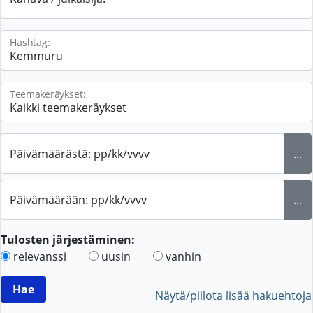
Hashtag:
Teemakeräykset:
Päivämäärästä: pp/kk/vvvv
...
Päivämäärään: pp/kk/vvvv
...
Tulosten järjestäminen:
relevanssi
uusin
vanhin
Näytä/piilota lisää hakuehtoja