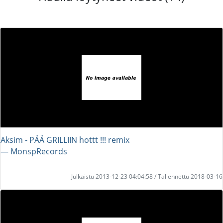
Aksim - PÄÄ GRILLIIN hottt !!! remix
― MonspRecords
Julkaistu 2013-12-23 04:04:58 / Tallennettu 2018-03-16