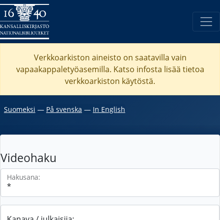
Verkkoarkiston aineisto on saatavilla vain
vapaakappaletyöasemilla. Katso
infosta
lisää tietoa
verkkoarkiston käytöstä.
Suomeksi
―
På svenska
―
In English
Videohaku
Hakusana:
Kanava / julkaisija: