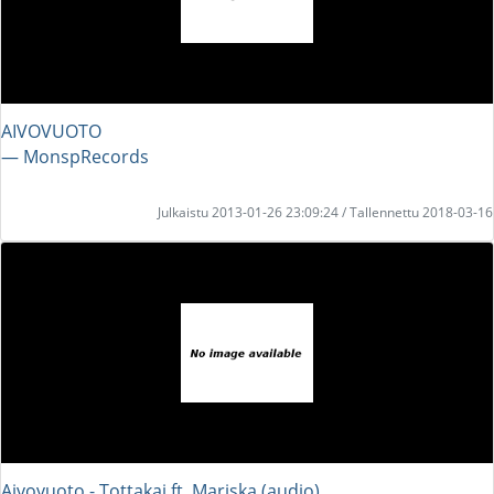
AIVOVUOTO
― MonspRecords
Julkaistu 2013-01-26 23:09:24 / Tallennettu 2018-03-16
Aivovuoto - Tottakai ft. Mariska (audio)