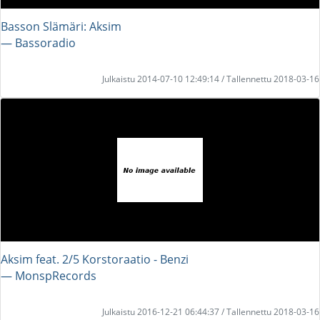
Basson Slämäri: Aksim
― Bassoradio
Julkaistu 2014-07-10 12:49:14 / Tallennettu 2018-03-16
Aksim feat. 2/5 Korstoraatio - Benzi
― MonspRecords
Julkaistu 2016-12-21 06:44:37 / Tallennettu 2018-03-16