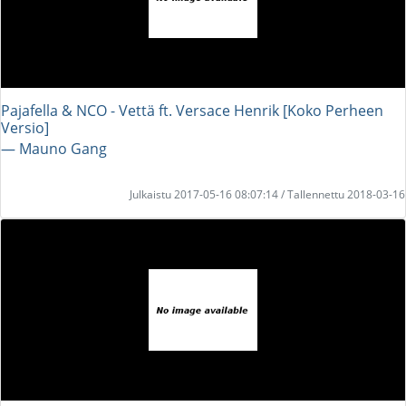
Pajafella & NCO - Vettä ft. Versace Henrik [Koko Perheen
Versio]
― Mauno Gang
Julkaistu 2017-05-16 08:07:14 / Tallennettu 2018-03-16