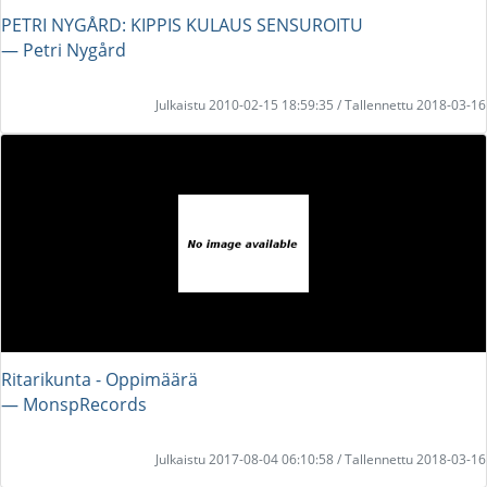
PETRI NYGÅRD: KIPPIS KULAUS SENSUROITU
― Petri Nygård
Julkaistu 2010-02-15 18:59:35 / Tallennettu 2018-03-16
Ritarikunta - Oppimäärä
― MonspRecords
Julkaistu 2017-08-04 06:10:58 / Tallennettu 2018-03-16