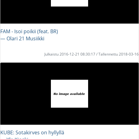
FAM - Isoi poikii (feat. BR)
― Olari 21 Musiikki
Julkaistu 2016-12-21 08:30:17 / Tallennettu 2018-03-16
KUBE: Sotakirves on hyllyllä