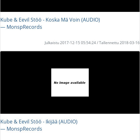
Kube & Eevil Stöö - Koska Mä Voin (AUDIO)
― MonspRecords
Julkaistu 2017-12-15 05:54:24 / Tallennettu 2018-03-16
Kube & Eevil Stöö - Ikijää (AUDIO)
― MonspRecords