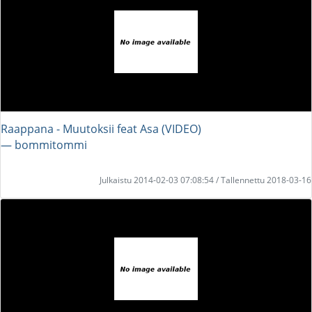
Raappana - Muutoksii feat Asa (VIDEO)
― bommitommi
Julkaistu 2014-02-03 07:08:54 / Tallennettu 2018-03-16