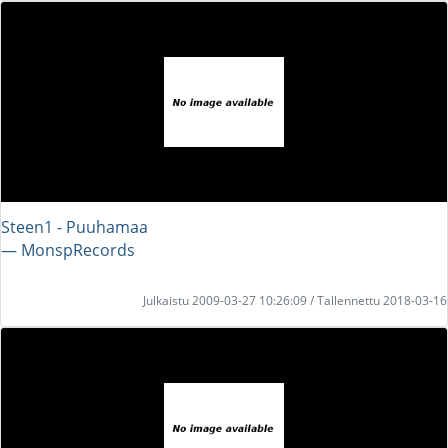
Steen1 - Puuhamaa
― MonspRecords
Julkaistu 2009-03-27 10:26:09 / Tallennettu 2018-03-16