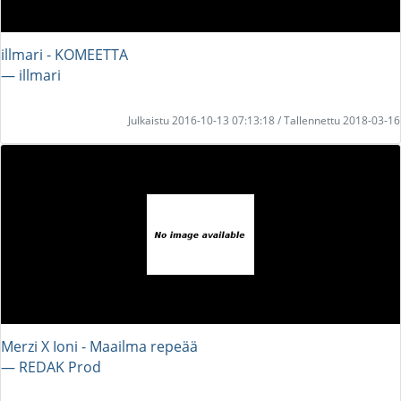
illmari - KOMEETTA
― illmari
Julkaistu 2016-10-13 07:13:18 / Tallennettu 2018-03-16
Merzi X Ioni - Maailma repeää
― REDAK Prod