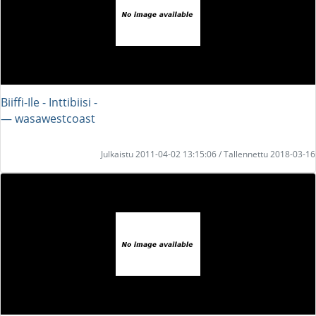
Biiffi-Ile - Inttibiisi -
― wasawestcoast
Julkaistu 2011-04-02 13:15:06 / Tallennettu 2018-03-16