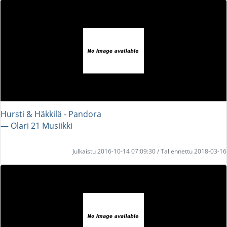
Hursti & Häkkilä - Pandora
― Olari 21 Musiikki
Julkaistu 2016-10-14 07:09:30 / Tallennettu 2018-03-16