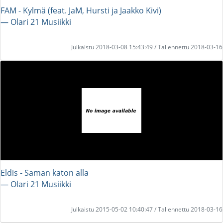
FAM - Kylmä (feat. JaM, Hursti ja Jaakko Kivi)
― Olari 21 Musiikki
Julkaistu 2018-03-08 15:43:49 / Tallennettu 2018-03-16
Eldis - Saman katon alla
― Olari 21 Musiikki
Julkaistu 2015-05-02 10:40:47 / Tallennettu 2018-03-16