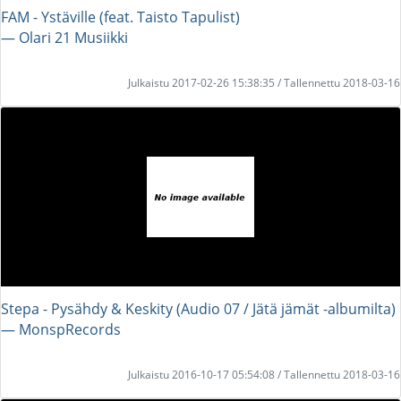
FAM - Ystäville (feat. Taisto Tapulist)
― Olari 21 Musiikki
Julkaistu 2017-02-26 15:38:35 / Tallennettu 2018-03-16
Stepa - Pysähdy & Keskity (Audio 07 / Jätä jämät -albumilta)
― MonspRecords
Julkaistu 2016-10-17 05:54:08 / Tallennettu 2018-03-16