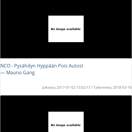
NCO - Pysähdyn Hyppään Pois Autost
― Mauno Gang
Julkaistu 2017-01-02 13:02:13 / Tallennettu 2018-03-16