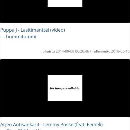
Puppa J - Lasitimanttei (video)
― bommitommi
Julkaistu 2014-09-08 06:26:46 / Tallennettu 2018-03-16
Arjen Antisankarit - Lemmy Posse (feat. Eemeli)