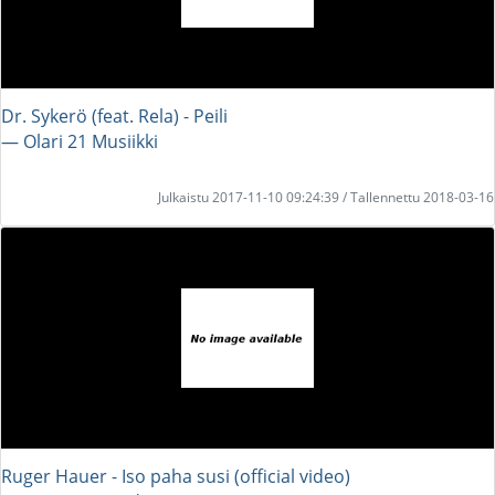
Dr. Sykerö (feat. Rela) - Peili
― Olari 21 Musiikki
Julkaistu 2017-11-10 09:24:39 / Tallennettu 2018-03-16
Ruger Hauer - Iso paha susi (official video)