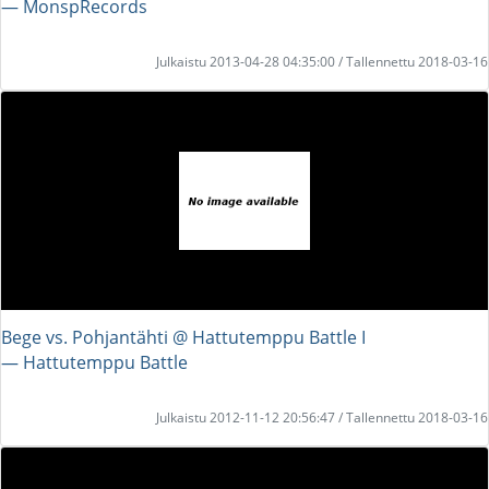
― MonspRecords
Julkaistu 2013-04-28 04:35:00 / Tallennettu 2018-03-16
Bege vs. Pohjantähti @ Hattutemppu Battle I
― Hattutemppu Battle
Julkaistu 2012-11-12 20:56:47 / Tallennettu 2018-03-16