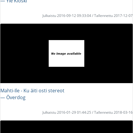
― Yle Kioski
Julkaistu 2016-09-12 09:33:04 / Tallennettu 2017-12-07
Mahti-Ile - Ku äiti osti stereot
― Överdog
Julkaistu 2016-01-29 01:44:25 / Tallennettu 2018-03-16