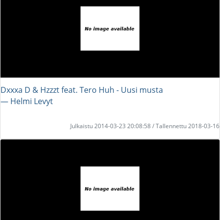
Dxxxa D & Hzzzt feat. Tero Huh - Uusi musta
― Helmi Levyt
Julkaistu 2014-03-23 20:08:58 / Tallennettu 2018-03-16