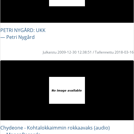
PETRI NYGÅRD: UKK
― Petri Nygård
Julkaistu 2009-12-30 12:38:51 / Tallennettu 2018-03-16
Chydeone - Kohtalokkaimmin rokkaavaks (audio)