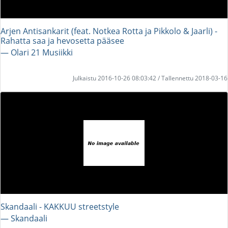
Arjen Antisankarit (feat. Notkea Rotta ja Pikkolo & Jaarli) -
Rahatta saa ja hevosetta pääsee
― Olari 21 Musiikki
Julkaistu 2016-10-26 08:03:42 / Tallennettu 2018-03-16
Skandaali - KAKKUU streetstyle
― Skandaali