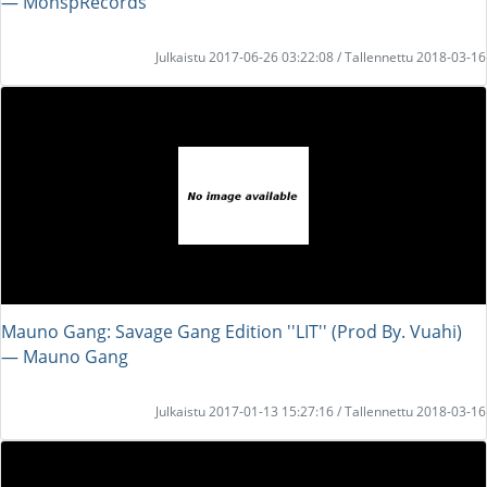
― MonspRecords
Julkaistu 2017-06-26 03:22:08 / Tallennettu 2018-03-16
Mauno Gang: Savage Gang Edition ''LIT'' (Prod By. Vuahi)
― Mauno Gang
Julkaistu 2017-01-13 15:27:16 / Tallennettu 2018-03-16