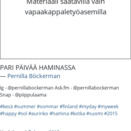
Materiaali saatavilla vain
vapaakappaletyöasemilla
PARI PÄIVÄÄ HAMINASSA
―
Pernilla Böckerman
Ig - @pernillabockerman Ask.fm - @pernillabockerman
Snap - @piippulaama
#kesä
#summer
#sommar
#finland
#myday
#myweek
#happy
#sol
#aurinko
#hamina
#kotka
#suomi
#2015