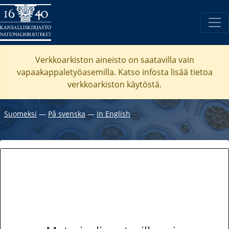
Verkkoarkiston aineisto on saatavilla vain
vapaakappaletyöasemilla. Katso
infosta
lisää tietoa
verkkoarkiston käytöstä.
Suomeksi
―
På svenska
―
In English