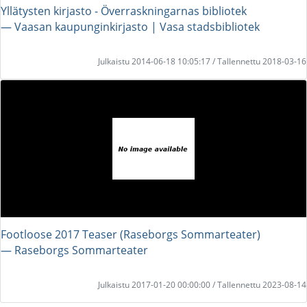
Yllätysten kirjasto - Överraskningarnas bibliotek
― Vaasan kaupunginkirjasto | Vasa stadsbibliotek
Julkaistu 2014-06-18 10:05:17 / Tallennettu 2018-03-16
Footloose 2017 Teaser (Raseborgs Sommarteater)
― Raseborgs Sommarteater
Julkaistu 2017-01-20 00:00:00 / Tallennettu 2023-08-14