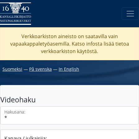
Verkkoarkiston aineisto on saatavilla vain
vapaakappaletyöasemilla. Katso
infosta
lisää tietoa
verkkoarkiston käytöstä.
Suomeksi
―
På svenska
―
In English
Videohaku
Hakusana:
Kanava / julkaisija: