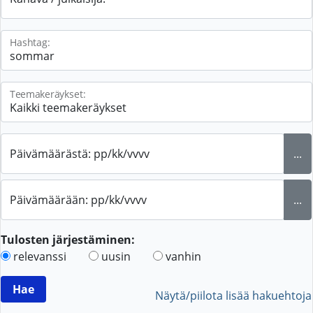
Hashtag:
Teemakeräykset:
Päivämäärästä: pp/kk/vvvv
...
Päivämäärään: pp/kk/vvvv
...
Tulosten järjestäminen:
relevanssi
uusin
vanhin
Näytä/piilota lisää hakuehtoja