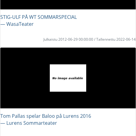
STIG-ULF PÅ WT SOMMARSPECIAL
― WasaTeater
Julkaistu 2012-06-29 00:00:00 / Tallennettu 2022-06-14
Tom Pallas spelar Baloo på Lurens 2016
― Lurens Sommarteater