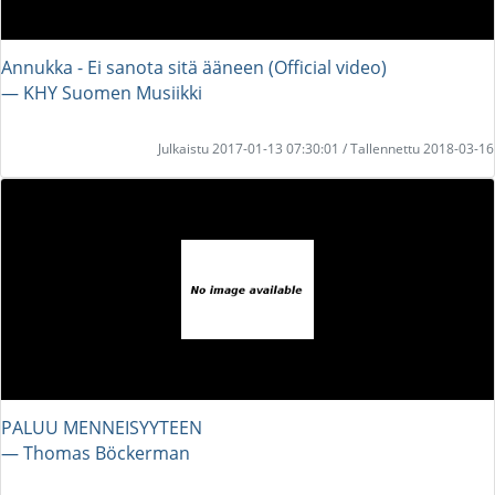
Annukka - Ei sanota sitä ääneen (Official video)
― KHY Suomen Musiikki
Julkaistu 2017-01-13 07:30:01 / Tallennettu 2018-03-16
PALUU MENNEISYYTEEN
― Thomas Böckerman