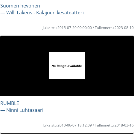
Suomen hevonen
― Willi Lakeus - Kalajoen kesäteatteri
Julkaistu 2015-07-20 00:00:00 / Tallennettu 2023-08-10
RUMBLE
― Ninni Luhtasaari
Julkaistu 2010-06-07 18:12:09 / Tallennettu 2018-03-16