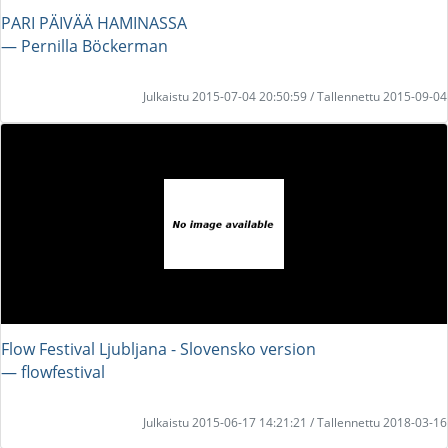
PARI PÄIVÄÄ HAMINASSA
― Pernilla Böckerman
Julkaistu 2015-07-04 20:50:59 / Tallennettu 2015-09-04
Flow Festival Ljubljana - Slovensko version
― flowfestival
Julkaistu 2015-06-17 14:21:21 / Tallennettu 2018-03-16