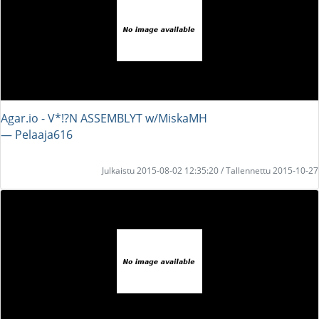
Agar.io - V*!?N ASSEMBLYT w/MiskaMH
― Pelaaja616
Julkaistu 2015-08-02 12:35:20 / Tallennettu 2015-10-27