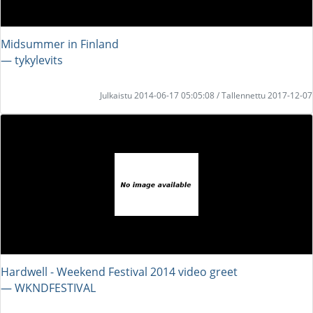
Midsummer in Finland
― tykylevits
Julkaistu 2014-06-17 05:05:08 / Tallennettu 2017-12-07
Hardwell - Weekend Festival 2014 video greet
― WKNDFESTIVAL