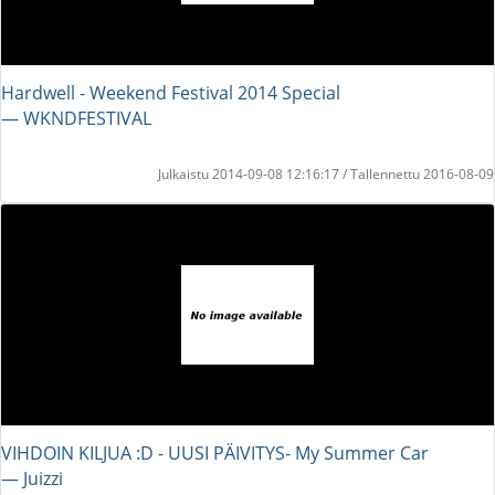
Hardwell - Weekend Festival 2014 Special
― WKNDFESTIVAL
Julkaistu 2014-09-08 12:16:17 / Tallennettu 2016-08-09
VIHDOIN KILJUA :D - UUSI PÄIVITYS- My Summer Car
― Juizzi