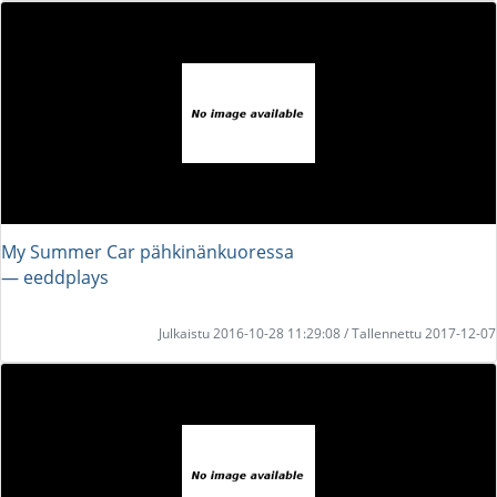
My Summer Car pähkinänkuoressa
― eeddplays
Julkaistu 2016-10-28 11:29:08 / Tallennettu 2017-12-07