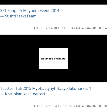
SFT Funpark Mayhem Event 2014
― StuntFreaksTeam
Julkaistu 2014-10-15 11:59:34 / Tallennettu 2015-09-04
Teatteri Tuli 2015 Myöhästynyt Hääyö lukuharkat 1
― Kivinokan kesäteatteri
Julkaistu 2015-04-19 00:00:00 / Tallennettu 2023-08-10