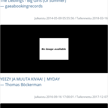
The Lieblings - Big Girls (Of Summer)
― gaeabookingrecords
Julkaistu 2014-05-09 05:55:56 / Tallennettu 2018-03-16
YEEZY JA MUUTA KIVAA! | MYDAY
― Thomas Böckerman
Julkaistu 2016-09-16 17:00:01 / Tallennettu 2017-12-07