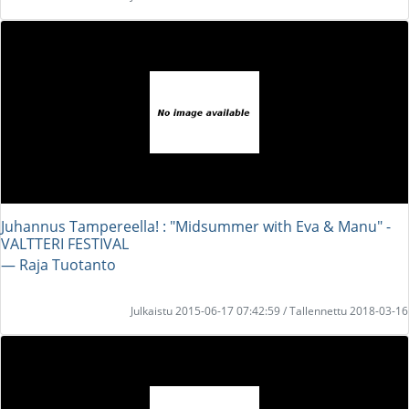
Juhannus Tampereella! : "Midsummer with Eva & Manu" -
VALTTERI FESTIVAL
― Raja Tuotanto
Julkaistu 2015-06-17 07:42:59 / Tallennettu 2018-03-16