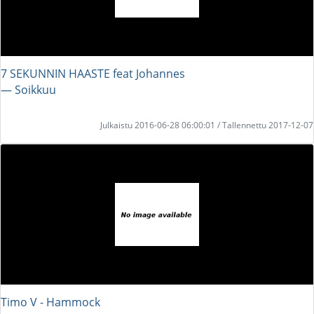
7 SEKUNNIN HAASTE feat Johannes
― Soikkuu
Julkaistu 2016-06-28 06:00:01 / Tallennettu 2017-12-07
Timo V - Hammock