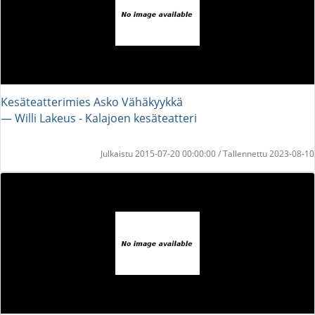
Kesäteatterimies Asko Vähäkyykkä
― Willi Lakeus - Kalajoen kesäteatteri
Julkaistu 2015-07-20 00:00:00 / Tallennettu 2023-08-10