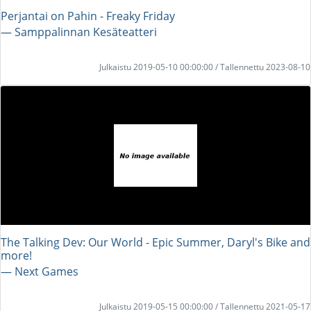
Perjantai on Pahin - Freaky Friday
― Samppalinnan Kesäteatteri
Julkaistu 2019-05-10 00:00:00 / Tallennettu 2023-08-10
The Talking Dev: Our World - Epic Summer, Daryl's Bike and
more!
― Next Games
Julkaistu 2019-05-15 00:00:00 / Tallennettu 2021-05-17