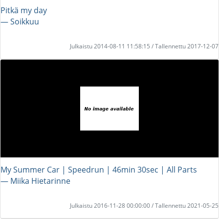
Pitkä my day
― Soikkuu
Julkaistu 2014-08-11 11:58:15 / Tallennettu 2017-12-07
My Summer Car | Speedrun | 46min 30sec | All Parts
― Miika Hietarinne
Julkaistu 2016-11-28 00:00:00 / Tallennettu 2021-05-25