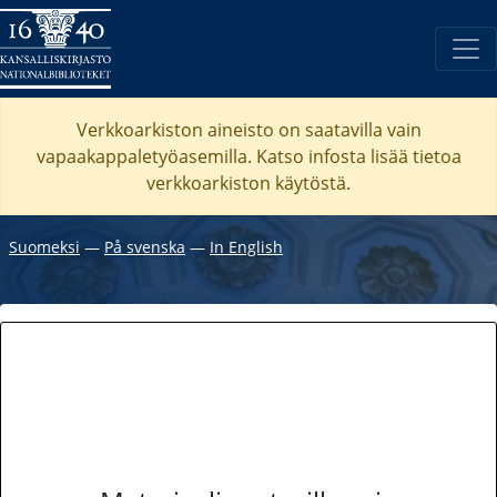
Verkkoarkiston aineisto on saatavilla vain
vapaakappaletyöasemilla. Katso
infosta
lisää tietoa
verkkoarkiston käytöstä.
Suomeksi
―
På svenska
―
In English