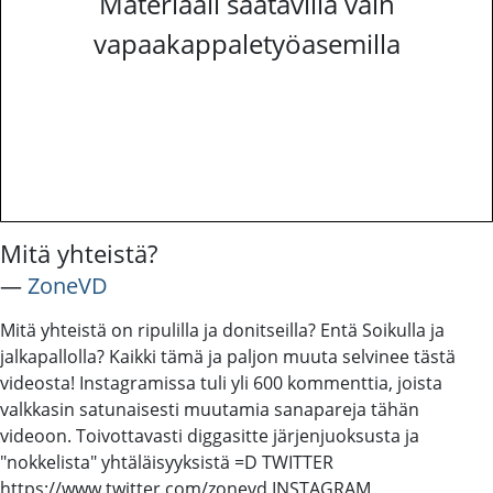
Materiaali saatavilla vain
vapaakappaletyöasemilla
Mitä yhteistä?
―
ZoneVD
Mitä yhteistä on ripulilla ja donitseilla? Entä Soikulla ja
jalkapallolla? Kaikki tämä ja paljon muuta selvinee tästä
videosta! Instagramissa tuli yli 600 kommenttia, joista
valkkasin satunaisesti muutamia sanapareja tähän
videoon. Toivottavasti diggasitte järjenjuoksusta ja
"nokkelista" yhtäläisyyksistä =D TWITTER
https://www.twitter.com/zonevd INSTAGRAM