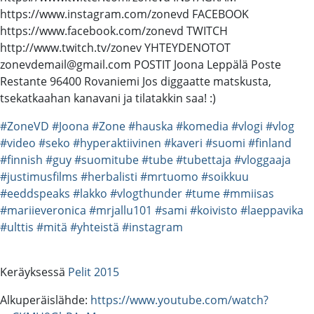
https://www.instagram.com/zonevd FACEBOOK
https://www.facebook.com/zonevd TWITCH
http://www.twitch.tv/zonev YHTEYDENOTOT
zonevdemail@gmail.com POSTIT Joona Leppälä Poste
Restante 96400 Rovaniemi Jos diggaatte matskusta,
tsekatkaahan kanavani ja tilatakkin saa! :)
#ZoneVD
#Joona
#Zone
#hauska
#komedia
#vlogi
#vlog
#video
#seko
#hyperaktiivinen
#kaveri
#suomi
#finland
#finnish
#guy
#suomitube
#tube
#tubettaja
#vloggaaja
#justimusfilms
#herbalisti
#mrtuomo
#soikkuu
#eeddspeaks
#lakko
#vlogthunder
#tume
#mmiisas
#mariieveronica
#mrjallu101
#sami
#koivisto
#laeppavika
#ulttis
#mitä
#yhteistä
#instagram
Keräyksessä
Pelit 2015
Alkuperäislähde:
https://www.youtube.com/watch?