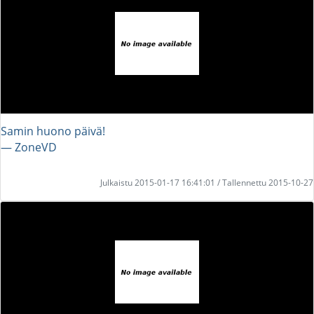
Samin huono päivä!
― ZoneVD
Julkaistu 2015-01-17 16:41:01 / Tallennettu 2015-10-27