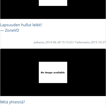
Lapsuuden hullut leikit!
― ZoneVD
Julkaistu 2014-06-28 15:13:33 / Tallennettu 2015-10-27
Mitä yhteistä?