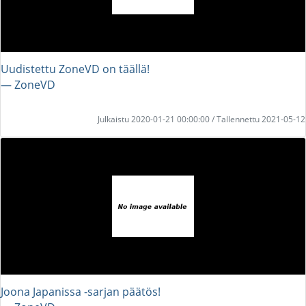
Uudistettu ZoneVD on täällä!
― ZoneVD
Julkaistu 2020-01-21 00:00:00 / Tallennettu 2021-05-12
Joona Japanissa -sarjan päätös!