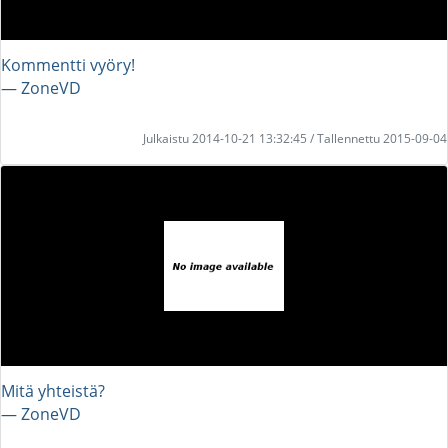
Kommentti vyöry!
― ZoneVD
Julkaistu 2014-10-21 13:32:45 / Tallennettu 2015-09-04
Mitä yhteistä?
― ZoneVD