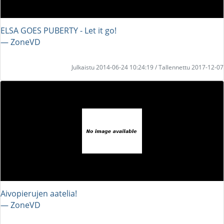
ELSA GOES PUBERTY - Let it go!
― ZoneVD
Julkaistu 2014-06-24 10:24:19 / Tallennettu 2017-12-07
Aivopierujen aatelia!
― ZoneVD