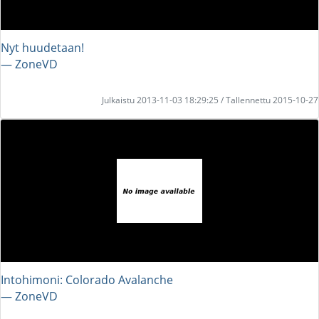
Nyt huudetaan!
― ZoneVD
Julkaistu 2013-11-03 18:29:25 / Tallennettu 2015-10-27
Intohimoni: Colorado Avalanche
― ZoneVD