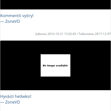
Kommentti vyöry!
― ZoneVD
Julkaistu 2014-10-21 13:32:45 / Tallennettu 2017-12-07
Hyvästi hetkeksi!
― ZoneVD