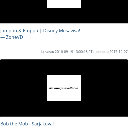
Jomppu & Emppu | Disney Musavisa!
― ZoneVD
Julkaistu 2016-09-19 13:00:18 / Tallennettu 2017-12-07
Bob the Mob - Sarjakuva!