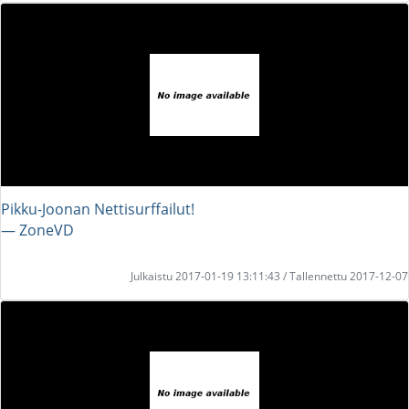
Pikku-Joonan Nettisurffailut!
― ZoneVD
Julkaistu 2017-01-19 13:11:43 / Tallennettu 2017-12-07